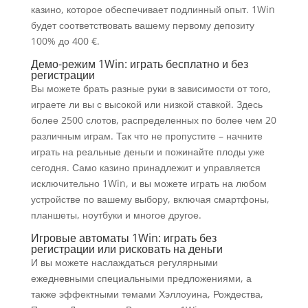
казино, которое обеспечивает подлинный опыт. 1Win
будет соответствовать вашему первому депозиту
100% до 400 €.
Демо-режим 1Win: играть бесплатно и без
регистрации
Вы можете брать разные руки в зависимости от того,
играете ли вы с высокой или низкой ставкой. Здесь
более 2500 слотов, распределенных по более чем 20
различным играм. Так что не пропустите – начните
играть на реальные деньги и пожинайте плоды уже
сегодня. Само казино принадлежит и управляется
исключительно 1Win, и вы можете играть на любом
устройстве по вашему выбору, включая смартфоны,
планшеты, ноутбуки и многое другое.
Игровые автоматы 1Win: играть без
регистрации или рисковать на деньги
И вы можете наслаждаться регулярными
ежедневными специальными предложениями, а
также эффектными темами Хэллоуина, Рождества,