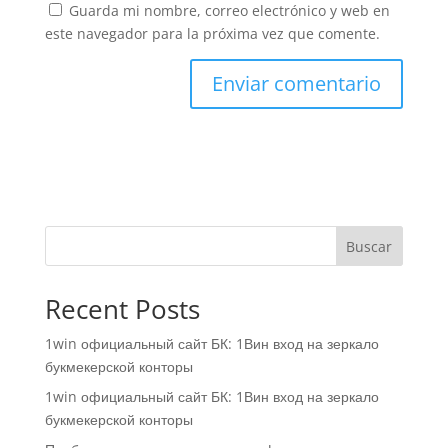
Guarda mi nombre, correo electrónico y web en
este navegador para la próxima vez que comente.
Buscar
Recent Posts
1win официальный сайт БК: 1Вин вход на зеркало
букмекерской конторы
1win официальный сайт БК: 1Вин вход на зеркало
букмекерской конторы