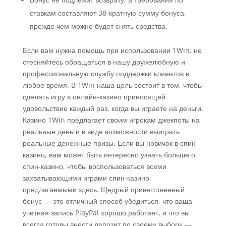
ставкам составляют 38-кратную сумму бонуса,
прежде чем можно будет снять средства.
Если вам нужна помощь при использовании 1Win, не
стесняйтесь обращаться в нашу дружелюбную и
профессиональную службу поддержки клиентов в
любое время. В 1Win наша цель состоит в том, чтобы
сделать игру в онлайн-казино приносящей
удовольствие каждый раз, когда вы играете на деньги.
Казино 1Win предлагает своим игрокам джекпоты на
реальные деньги в виде возможности выиграть
реальные денежные призы. Если вы новичок в спин-
казино, вам может быть интересно узнать больше о
спин-казино, чтобы воспользоваться всеми
захватывающими играми спин-казино,
предлагаемыми здесь. Щедрый приветственный
бонус — это отличный способ убедиться, что ваша
учетная запись PlayPal хорошо работает, и что вы
всегда готовы внести депозит по своему выбору —