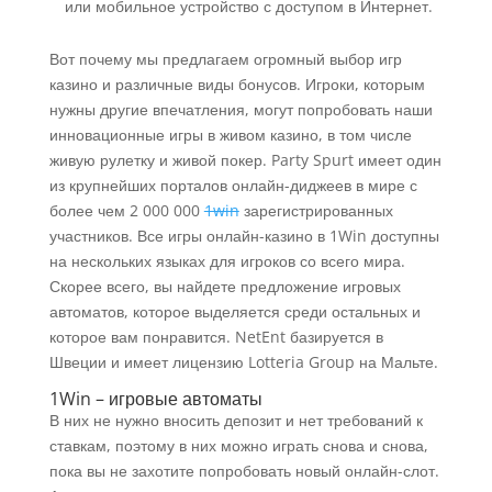
или мобильное устройство с доступом в Интернет.
Вот почему мы предлагаем огромный выбор игр
казино и различные виды бонусов. Игроки, которым
нужны другие впечатления, могут попробовать наши
инновационные игры в живом казино, в том числе
живую рулетку и живой покер. Party Spurt имеет один
из крупнейших порталов онлайн-диджеев в мире с
более чем 2 000 000
1win
зарегистрированных
участников. Все игры онлайн-казино в 1Win доступны
на нескольких языках для игроков со всего мира.
Скорее всего, вы найдете предложение игровых
автоматов, которое выделяется среди остальных и
которое вам понравится. NetEnt базируется в
Швеции и имеет лицензию Lotteria Group на Мальте.
1Win – игровые автоматы
В них не нужно вносить депозит и нет требований к
ставкам, поэтому в них можно играть снова и снова,
пока вы не захотите попробовать новый онлайн-слот.