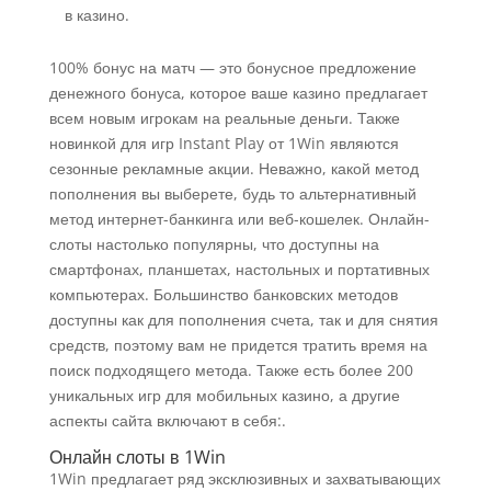
в казино.
100% бонус на матч — это бонусное предложение
денежного бонуса, которое ваше казино предлагает
всем новым игрокам на реальные деньги. Также
новинкой для игр Instant Play от 1Win являются
сезонные рекламные акции. Неважно, какой метод
пополнения вы выберете, будь то альтернативный
метод интернет-банкинга или веб-кошелек. Онлайн-
слоты настолько популярны, что доступны на
смартфонах, планшетах, настольных и портативных
компьютерах. Большинство банковских методов
доступны как для пополнения счета, так и для снятия
средств, поэтому вам не придется тратить время на
поиск подходящего метода. Также есть более 200
уникальных игр для мобильных казино, а другие
аспекты сайта включают в себя:.
Онлайн слоты в 1Win
1Win предлагает ряд эксклюзивных и захватывающих