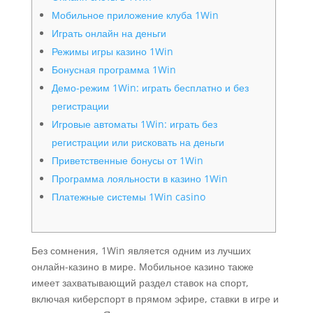
Мобильное приложение клуба 1Win
Играть онлайн на деньги
Режимы игры казино 1Win
Бонусная программа 1Win
Демо-режим 1Win: играть бесплатно и без
регистрации
Игровые автоматы 1Win: играть без
регистрации или рисковать на деньги
Приветственные бонусы от 1Win
Программа лояльности в казино 1Win
Платежные системы 1Win casino
Без сомнения, 1Win является одним из лучших
онлайн-казино в мире. Мобильное казино также
имеет захватывающий раздел ставок на спорт,
включая киберспорт в прямом эфире, ставки в игре и