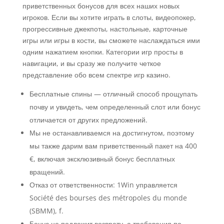
приветственных бонусов для всех наших новых
игроков. Если вы хотите играть в слоты, видеопокер,
прогрессивные джекпоты, настольные, карточные
игры или игры в кости, вы сможете наслаждаться ими
одним нажатием кнопки. Категории игр просты в
навигации, и вы сразу же получите четкое
представление обо всем спектре игр казино.
Бесплатные спины — отличный способ прощупать
почву и увидеть, чем определенный слот или бонус
отличается от других предложений.
Мы не останавливаемся на достигнутом, поэтому
мы также дарим вам приветственный пакет на 400
€, включая эксклюзивный бонус бесплатных
вращений.
Отказ от ответственности: 1Win управляется
Société des bourses des métropoles du monde
(SBMM), f.
Бонус не подлежит возврату, а требования по