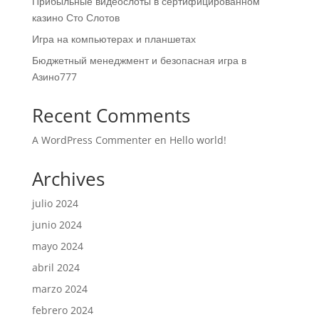
Прибыльные видеослоты в сертифицированном
казино Сто Слотов
Игра на компьютерах и планшетах
Бюджетный менеджмент и безопасная игра в
Азино777
Recent Comments
A WordPress Commenter
en
Hello world!
Archives
julio 2024
junio 2024
mayo 2024
abril 2024
marzo 2024
febrero 2024