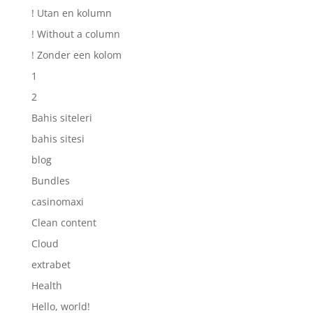
! Utan en kolumn
! Without a column
! Zonder een kolom
1
2
Bahis siteleri
bahis sitesi
blog
Bundles
casinomaxi
Clean content
Cloud
extrabet
Health
Hello, world!