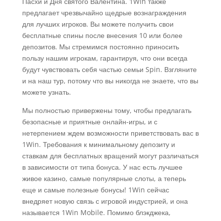
Пасхи и Дня святого Валентина. 1Win также
предлагает чрезвычайно щедрые вознаграждения
для лучших игроков. Вы можете получить свои
бесплатные спины после внесения 10 или более
депозитов. Мы стремимся постоянно приносить
пользу нашим игрокам, гарантируя, что они всегда
будут чувствовать себя частью семьи Spin. Взгляните
и на наш тур, потому что вы никогда не знаете, что вы
можете узнать.
Мы полностью привержены тому, чтобы предлагать
безопасные и приятные онлайн-игры, и с
нетерпением ждем возможности приветствовать вас в
1Win. Требования к минимальному депозиту и
ставкам для бесплатных вращений могут различаться
в зависимости от типа бонуса. У нас есть лучшее
живое казино, самые популярные слоты, а теперь
еще и самые полезные бонусы! 1Win сейчас
внедряет новую связь с игровой индустрией, и она
называется 1Win Mobile. Помимо блэкджека,