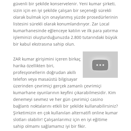
güvenli bir şekilde konservelenir. Yeni kumar şirketi,
sizin için en iyi şekilde çalışan bir seçeneği sürekli
olarak bulmak için onaylanmış yüzde prosedürlerinin
listesini sürekli olarak konumlandırıyor. Zar Local
kumarhanesinde eğlenceye katılın ve ilk para yatırma
işleminizi oluşturduğunuzda 2.800 tutarındaki büyük
bir kabul ekstrasına sahip olun.
ZAR kumar girişimini içeren birkaç
harika özellikten biri,
profesyonellerin doğrudan akıllı
telefon veya masaüstü bilgisayar
üzerinden çevrimiçi gerçek zamanlı çevrimiçi
kumarhane oyunlarının keyfini çıkarabilmesidir. Kim
denemeyi sevmez ve her gün çevrimiçi casino
bağlantı noktalarını etkili bir şekilde kullanabilirsiniz?
Şirketimizin en çok kullanılan alternatifi online kumar
slotları olabilir! Çalışanlarımız için en iyi eğitime
sahip olmamı sağlamamız iyi bir fikir.