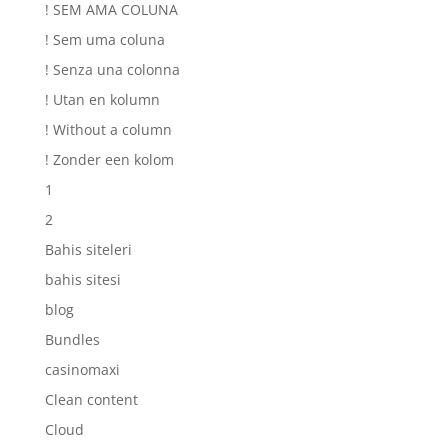
! SEM AMA COLUNA
! Sem uma coluna
! Senza una colonna
! Utan en kolumn
! Without a column
! Zonder een kolom
1
2
Bahis siteleri
bahis sitesi
blog
Bundles
casinomaxi
Clean content
Cloud