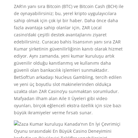
ZAR’ın yanı sıra Bitcoin (BTC) ve Bitcoin Cash (BCH) ile
de oynayabilirsiniz; bu, yerel kripto uygulayıcılara
sahip olmak için çok iyi bir haber. Daha önce daha
fazla avantaja sahip olanlar için, ZAR Local
casino’daki çeşitli destek avantajlarını ziyaret
edebilirsiniz. Curacao bahis lisansının yanı sıra ZAR
Kumar şirketinin güvenilirliğinin kanıtı olarak hizmet
ediyor. Aynı zamanda, yeni kumar kuruluşu artık
güvenilir olduğu kanıtlanmış ve kullanımı daha
güvenli olan bankacılık işlemleri sunmaktadır.
BetSoft’un arkadaşı Nucleus Gambling, tercih edilen
ve yeni üç boyutlu slot makinelerinden oldukça
uzakta olan ZAR Casino’yu sunmaktan sorumludur.
Mafyadan ilham alan Aile II Üyeleri gibi video
oyunları, birçok eğlenceli ekstra özellik için size bazı
büyük ikramiyeler verme fırsatı sunar.