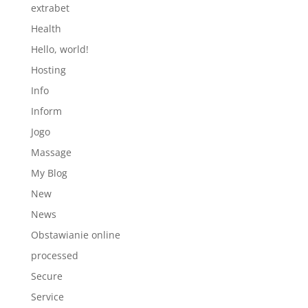
extrabet
Health
Hello, world!
Hosting
Info
Inform
Jogo
Massage
My Blog
New
News
Obstawianie online
processed
Secure
Service