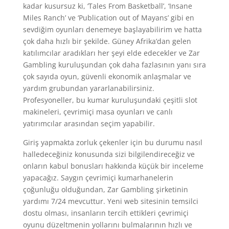
kadar kusursuz ki, ‘Tales From Basketball’, ‘Insane
Miles Ranch’ ve ‘Publication out of Mayans’ gibi en
sevdiğim oyunları denemeye başlayabilirim ve hatta
çok daha hızlı bir şekilde. Güney Afrika’dan gelen
katılımcılar aradıkları her şeyi elde edecekler ve Zar
Gambling kuruluşundan çok daha fazlasının yanı sıra
çok sayıda oyun, güvenli ekonomik anlaşmalar ve
yardım grubundan yararlanabilirsiniz.
Profesyoneller, bu kumar kuruluşundaki çeşitli slot
makineleri, çevrimiçi masa oyunları ve canlı
yatırımcılar arasından seçim yapabilir.
Giriş yapmakta zorluk çekenler için bu durumu nasıl
halledeceğiniz konusunda sizi bilgilendireceğiz ve
onların kabul bonusları hakkında küçük bir inceleme
yapacağız. Saygın çevrimiçi kumarhanelerin
çoğunluğu olduğundan, Zar Gambling şirketinin
yardımı 7/24 mevcuttur. Yeni web sitesinin temsilci
dostu olması, insanların tercih ettikleri çevrimiçi
oyunu düzeltmenin yollarını bulmalarının hızlı ve