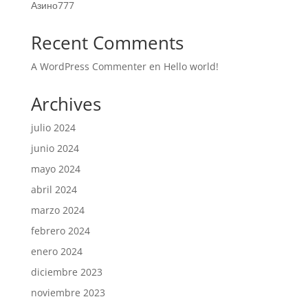
Азино777
Recent Comments
A WordPress Commenter
en
Hello world!
Archives
julio 2024
junio 2024
mayo 2024
abril 2024
marzo 2024
febrero 2024
enero 2024
diciembre 2023
noviembre 2023