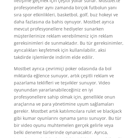
iletişime geçmek için çeşitli yollar sunar. Mostbet’te
profesyoneller aynı zamanda birçok futbolun yanı
sıra spor etkinlikleri, basketbol, ​​golf, buz hokeyi ve
daha fazlasına da bahis oynuyor. Mostbet ayrıca
mevcut profesyonellere hediyeler sunarken
müşterilerinize reklam verebilmeniz için reklam
gereksinimleri de sunmaktadır. Bu tür gereksinimler,
ayrıcalıkları keşfetmek için kullanılabilir, aksi
takdirde işlemlerde indirim elde edilir.
Mostbet ayrıca çevrimiçi poker odasında da bol
miktarda eğlence sunuyor, artık çeşitli reklam ve
pazarlama teklifleri ve teşvikler sunuyor. Video
oyunundan yararlanabileceğiniz en iyi
profesyonellere sahip olmak için, genellikle onun
araçlarına ve para yönetimine uyum sağlamaları
gerekir. Mostbet artık katılımcılara rulet ve blackjack
gibi kumar oyunlarını oynama şansı sunuyor. Bu tür
bir video oyunu muhtemelen gerçek gelirle veya
belki deneme türlerinde oynanacaktır. Ayrıca,