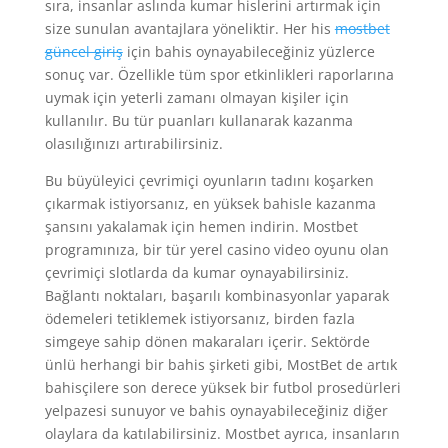
sıra, insanlar aslında kumar hislerini artırmak için
size sunulan avantajlara yöneliktir. Her his
mostbet
güncel giriş
için bahis oynayabileceğiniz yüzlerce
sonuç var. Özellikle tüm spor etkinlikleri raporlarına
uymak için yeterli zamanı olmayan kişiler için
kullanılır. Bu tür puanları kullanarak kazanma
olasılığınızı artırabilirsiniz.
Bu büyüleyici çevrimiçi oyunların tadını koşarken
çıkarmak istiyorsanız, en yüksek bahisle kazanma
şansını yakalamak için hemen indirin. Mostbet
programınıza, bir tür yerel casino video oyunu olan
çevrimiçi slotlarda da kumar oynayabilirsiniz.
Bağlantı noktaları, başarılı kombinasyonlar yaparak
ödemeleri tetiklemek istiyorsanız, birden fazla
simgeye sahip dönen makaraları içerir. Sektörde
ünlü herhangi bir bahis şirketi gibi, MostBet de artık
bahisçilere son derece yüksek bir futbol prosedürleri
yelpazesi sunuyor ve bahis oynayabileceğiniz diğer
olaylara da katılabilirsiniz. Mostbet ayrıca, insanların