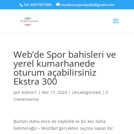
Tel: 4421901366
mudanzasjuriquilla@gmail.com
Web’de Spor bahisleri ve
yerel kumarhanede
oturum açabilirsiniz
Ekstra 300
por
Admin1
|
Abr 17, 2024
|
Uncategorized
|
0
Comentarios
Bunları daha önce de söyledik ve bir kez daha
belirteceğiz – MostBet gerçekten saçma sapan bir