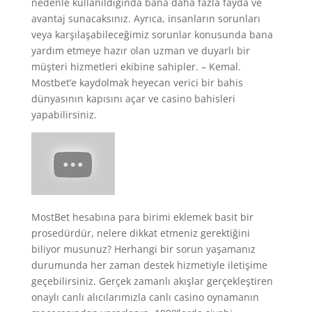
nedenle kullanıldığında bana daha fazla fayda ve
avantaj sunacaksınız. Ayrıca, insanların sorunları
veya karşılaşabileceğimiz sorunlar konusunda bana
yardım etmeye hazır olan uzman ve duyarlı bir
müşteri hizmetleri ekibine sahipler. – Kemal.
Mostbet’e kaydolmak heyecan verici bir bahis
dünyasının kapısını açar ve casino bahisleri
yapabilirsiniz.
MostBet hesabına para birimi eklemek basit bir
prosedürdür, nelere dikkat etmeniz gerektiğini
biliyor musunuz? Herhangi bir sorun yaşamanız
durumunda her zaman destek hizmetiyle iletişime
geçebilirsiniz. Gerçek zamanlı akışlar gerçekleştiren
onaylı canlı alıcılarımızla canlı casino oynamanın