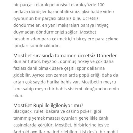
bir parçası olarak potansiyel olarak yüzde 100
bedava dönüşler kazanabilirsiniz, aksi halde video
oyununun bir parçası olsanız bile. Ücretsiz
döndürmeler, en yeni makaraları paraya ihtiyaç
duymadan döndürmenizi sağlar. Mostbet
hesabınızdan para çekmek için bireylere para çekme
ipuçları sunulmaktadır.
Mostbet sırasında tamamen ücretsiz Dönerler
Bunlar futbol, ​​beyzbol, donmuş hokey ve çok daha
fazlası dahil olmak üzere çeşitli spor dallarına
gidebilir. Ayrıca son zamanlarda popülerliği daha da
artan çok sayıda harika bahis var. Mostbet’in meşru
izne sahip meşru bir bahis sistemi olduğundan emin
olun.
MostBet Rupi ile ilgileniyor mu?
Blackjack, rulet, bakara ve casino pokeri gibi
tanınmış yemek masası oyunları genellikle canlı
casinolarda görülür. MostBet, birbirlerine Ios ve
Android aygıtlarına indirilebilen, kişi dostu bir mobil