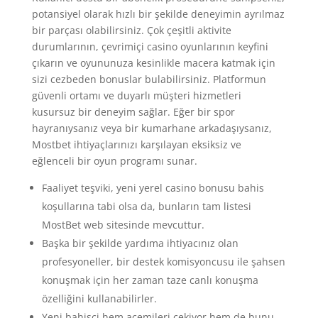
potansiyel olarak hızlı bir şekilde deneyimin ayrılmaz
bir parçası olabilirsiniz. Çok çeşitli aktivite
durumlarının, çevrimiçi casino oyunlarının keyfini
çıkarın ve oyununuza kesinlikle macera katmak için
sizi cezbeden bonuslar bulabilirsiniz. Platformun
güvenli ortamı ve duyarlı müşteri hizmetleri
kusursuz bir deneyim sağlar. Eğer bir spor
hayranıysanız veya bir kumarhane arkadaşıysanız,
Mostbet ihtiyaçlarınızı karşılayan eksiksiz ve
eğlenceli bir oyun programı sunar.
Faaliyet teşviki, yeni yerel casino bonusu bahis
koşullarına tabi olsa da, bunların tam listesi
MostBet web sitesinde mevcuttur.
Başka bir şekilde yardıma ihtiyacınız olan
profesyoneller, bir destek komisyoncusu ile şahsen
konuşmak için her zaman taze canlı konuşma
özelliğini kullanabilirler.
Yeni bahisçi hem acemileri çekiyor hem de bunu