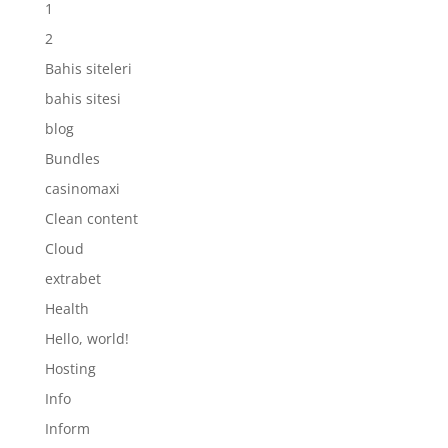
1
2
Bahis siteleri
bahis sitesi
blog
Bundles
casinomaxi
Clean content
Cloud
extrabet
Health
Hello, world!
Hosting
Info
Inform