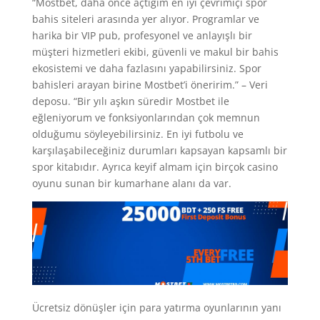
“Mostbet, daha önce açtığım en iyi çevrimiçi spor
bahis siteleri arasında yer alıyor. Programlar ve
harika bir VIP pub, profesyonel ve anlayışlı bir
müşteri hizmetleri ekibi, güvenli ve makul bir bahis
ekosistemi ve daha fazlasını yapabilirsiniz. Spor
bahisleri arayan birine Mostbet’i öneririm.” – Veri
deposu. “Bir yılı aşkın süredir Mostbet ile
eğleniyorum ve fonksiyonlarından çok memnun
olduğumu söyleyebilirsiniz. En iyi futbolu ve
karşılaşabileceğiniz durumları kapsayan kapsamlı bir
spor kitabıdır. Ayrıca keyif almam için birçok casino
oyunu sunan bir kumarhane alanı da var.
Ücretsiz dönüşler için para yatırma oyunlarının yanı