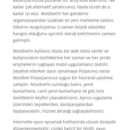
kazançlarınızda yüzdesel bir artış elde edersiniz. Ne
kadar çok alternatif yaratırsanız, fayda ücreti de o
kadar iyi olur. Mostbet’in her gönderisi
organizasyondan uzaktaki en yeni mahkeme salonu
itibarını vurguluyorsa, o zaman büyük olasılıkla
hangisi olduğunu ayrıntılı olarak belirtmenin zamanı
gelmiştir.
Mostbet’in kullanıcı dostu bir web sitesi vardır ve
kullanıcıların özelliklerine her zaman ve her yerde
erişmelerini sağlayan mobil uygulamanız olabilir.
Seyahat ederken oyun oynamaya ihtiyacınız varsa
Mostbet ihtiyaçlarınıza uygun bir hücresel yazılıma
sahiptir. Mostbet’in sunduğu bahis, yerel
kumarhane, canlı yerel kumarhane ve gibi tüm
özelliklerin keyfini çıkarabilirsiniz. Ayrıca uygulama
üzerinden teşviklerden, kampanyalardan
faydalanabilir, hizmet desteği sağlayabilirsiniz.
İnternette oyun oynamak halihazırda ulusal düzeyde
düzenlenmemiştir; çünkü belirli bir Hintli, oyun