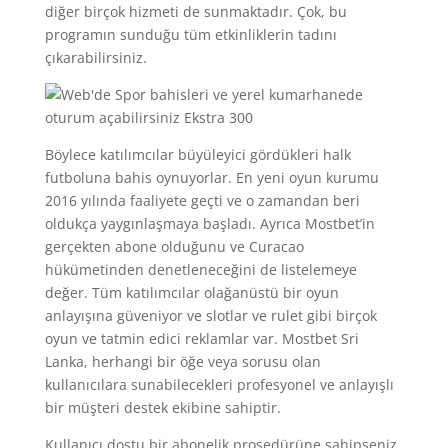
diğer birçok hizmeti de sunmaktadır. Çok, bu
programın sunduğu tüm etkinliklerin tadını
çıkarabilirsiniz.
Böylece katılımcılar büyüleyici gördükleri halk
futboluna bahis oynuyorlar. En yeni oyun kurumu
2016 yılında faaliyete geçti ve o zamandan beri
oldukça yaygınlaşmaya başladı. Ayrıca Mostbet’in
gerçekten abone olduğunu ve Curacao
hükümetinden denetleneceğini de listelemeye
değer. Tüm katılımcılar olağanüstü bir oyun
anlayışına güveniyor ve slotlar ve rulet gibi birçok
oyun ve tatmin edici reklamlar var. Mostbet Sri
Lanka, herhangi bir öğe veya sorusu olan
kullanıcılara sunabilecekleri profesyonel ve anlayışlı
bir müşteri destek ekibine sahiptir.
Kullanıcı dostu bir abonelik prosedürüne sahipseniz,