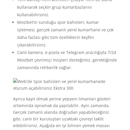
kullanarak seçkin grup kumarbazlarını
kullanabilirsiniz.
Mostbet’in sunduğu spor bahisleri, kumar
işletmesi, gerçek zamanlı yerel kumarhane ve çok
daha fazlası gibi tüm özelliklerin keyfini
çıkarabilirsiniz.
Canlı kamera, e-posta ve Telegram aracılığıyla 7/24
Mostbet çevrimiçi müşteri desteğimiz, gerektiğinde
zamanında rehberlik sağlar.
Ayrıca kayıt olmak yerine yepyeni limanları gösteri
ortamında oynamak da yapılabilir. Aynı zamanda,
Gerçek zamanlı alanda doğrudan yapabileceğiniz
gibi, canlı bir kuruluştan uzaktaki çevreyi taklit
edebilirsiniz. Aşağıda en iyi bilinen yemek masası