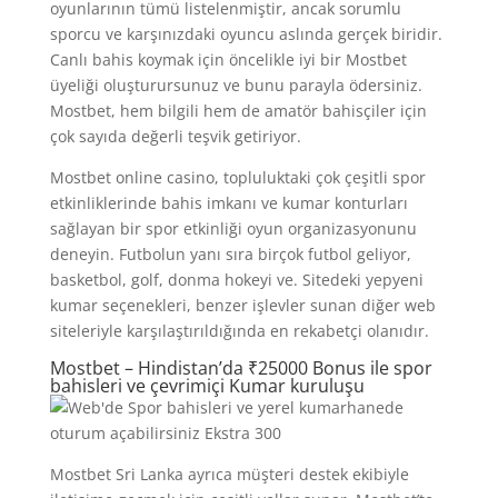
oyunlarının tümü listelenmiştir, ancak sorumlu
sporcu ve karşınızdaki oyuncu aslında gerçek biridir.
Canlı bahis koymak için öncelikle iyi bir Mostbet
üyeliği oluşturursunuz ve bunu parayla ödersiniz.
Mostbet, hem bilgili hem de amatör bahisçiler için
çok sayıda değerli teşvik getiriyor.
Mostbet online casino, topluluktaki çok çeşitli spor
etkinliklerinde bahis imkanı ve kumar konturları
sağlayan bir spor etkinliği oyun organizasyonunu
deneyin. Futbolun yanı sıra birçok futbol geliyor,
basketbol, ​​golf, donma hokeyi ve. Sitedeki yepyeni
kumar seçenekleri, benzer işlevler sunan diğer web
siteleriyle karşılaştırıldığında en rekabetçi olanıdır.
Mostbet – Hindistan’da ₹25000 Bonus ile spor
bahisleri ve çevrimiçi Kumar kuruluşu
Mostbet Sri Lanka ayrıca müşteri destek ekibiyle