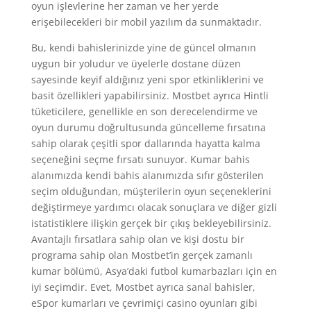
oyun işlevlerine her zaman ve her yerde
erişebilecekleri bir mobil yazılım da sunmaktadır.
Bu, kendi bahislerinizde yine de güncel olmanın
uygun bir yoludur ve üyelerle dostane düzen
sayesinde keyif aldığınız yeni spor etkinliklerini ve
basit özellikleri yapabilirsiniz. Mostbet ayrıca Hintli
tüketicilere, genellikle en son derecelendirme ve
oyun durumu doğrultusunda güncelleme fırsatına
sahip olarak çeşitli spor dallarında hayatta kalma
seçeneğini seçme fırsatı sunuyor. Kumar bahis
alanımızda kendi bahis alanımızda sıfır gösterilen
seçim olduğundan, müşterilerin oyun seçeneklerini
değiştirmeye yardımcı olacak sonuçlara ve diğer gizli
istatistiklere ilişkin gerçek bir çıkış bekleyebilirsiniz.
Avantajlı fırsatlara sahip olan ve kişi dostu bir
programa sahip olan Mostbet’in gerçek zamanlı
kumar bölümü, Asya’daki futbol kumarbazları için en
iyi seçimdir. Evet, Mostbet ayrıca sanal bahisler,
eSpor kumarları ve çevrimiçi casino oyunları gibi