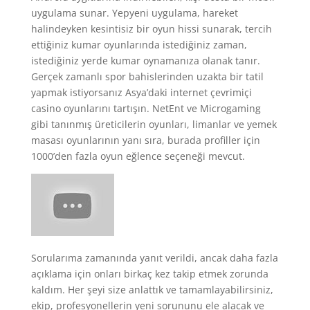
uygulama sunar. Yepyeni uygulama, hareket
halindeyken kesintisiz bir oyun hissi sunarak, tercih
ettiğiniz kumar oyunlarında istediğiniz zaman,
istediğiniz yerde kumar oynamanıza olanak tanır.
Gerçek zamanlı spor bahislerinden uzakta bir tatil
yapmak istiyorsanız Asya’daki internet çevrimiçi
casino oyunlarını tartışın. NetEnt ve Microgaming
gibi tanınmış üreticilerin oyunları, limanlar ve yemek
masası oyunlarının yanı sıra, burada profiller için
1000’den fazla oyun eğlence seçeneği mevcut.
Sorularıma zamanında yanıt verildi, ancak daha fazla
açıklama için onları birkaç kez takip etmek zorunda
kaldım. Her şeyi size anlattık ve tamamlayabilirsiniz,
ekip, profesyonellerin yeni sorununu ele alacak ve