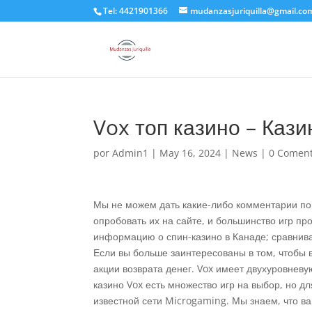
Tel: 4421901366
mudanzasjuriquilla@gmail.co
Vox топ казино – Каз
por
Admin1
|
May 16, 2024
|
News
|
0 Coment
Мы не можем дать какие-либо комментарии по 
опробовать их на сайте, и большинство игр пр
информацию о спин-казино в Канаде; сравниват
Если вы больше заинтересованы в том, чтобы 
акции возврата денег. Vox имеет двухуровневу
казино Vox есть множество игр на выбор, но д
известной сети Microgaming. Мы знаем, что ва