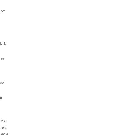
пот
, а
 на
ких
 в
и мы
так
рной