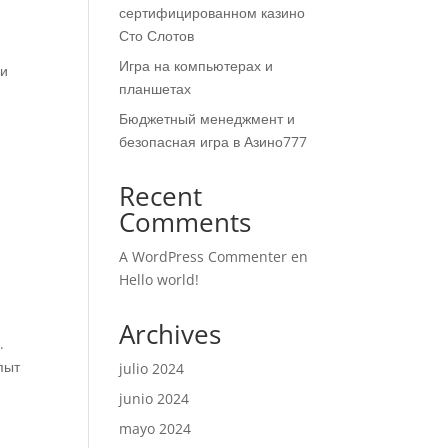
сертифицированном казино
Сто Слотов
Игра на компьютерах и
 и
планшетах
Бюджетный менеджмент и
безопасная игра в Азино777
Recent
Comments
A WordPress Commenter
en
Hello world!
Archives
.
пыт
julio 2024
junio 2024
mayo 2024