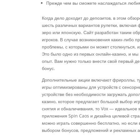
Прежде чем вы сможете наслаждаться любим
Когда дело доходит до депозитов, в этом обзо
шесть различных вариантов рулетки, включая 
зеро или японскую. Сайт разработан таким обр
игроков. В случае возникновения каких-либо 
проблемы, с которыми он может столкнуться,
Это было одно из первых онлайн-казино, и м
опыт. Вам нужно только внести свой первый д
бонус.
Дополнительные акции включают фрироллы, т
игры оптимизированы для устройств с сенсорн
устройстве без необходимости загружать доп
казино, которое предлагает большой выбор иг
снятия и обналичивания, то Vox — идеальное 
приложения Spin Caos и дизайна целевой стра
можно играть совершенно бесплатно, но если 
выбором бонусов, предложений и рекламных ак