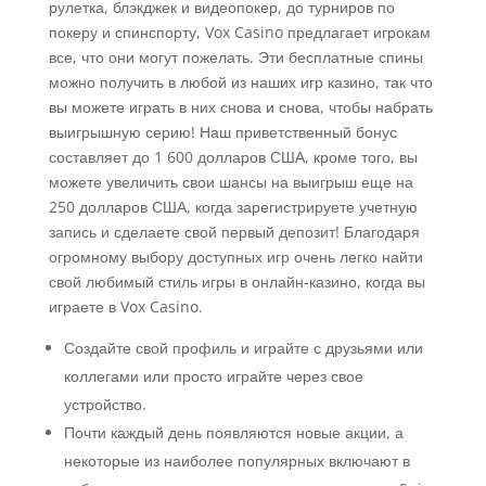
рулетка, блэкджек и видеопокер, до турниров по
покеру и спинспорту, Vox Casino предлагает игрокам
все, что они могут пожелать. Эти бесплатные спины
можно получить в любой из наших игр казино, так что
вы можете играть в них снова и снова, чтобы набрать
выигрышную серию! Наш приветственный бонус
составляет до 1 600 долларов США, кроме того, вы
можете увеличить свои шансы на выигрыш еще на
250 долларов США, когда зарегистрируете учетную
запись и сделаете свой первый депозит! Благодаря
огромному выбору доступных игр очень легко найти
свой любимый стиль игры в онлайн-казино, когда вы
играете в Vox Casino.
Создайте свой профиль и играйте с друзьями или
коллегами или просто играйте через свое
устройство.
Почти каждый день появляются новые акции, а
некоторые из наиболее популярных включают в