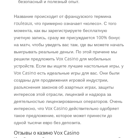
безопасный и полезный опыт.
Название происходит от французского термина
rouleaux, что примерно означает «колесо». С того
момента, как вы зарегистрируете бесплатную
учетную запись, сразу же присуждается 100% бонус
на матч, чтобы увидеть вас там, где вы можете начать
выигрывать реальные деньги. По этой причине мы
решили предложить Vox Casino для мобильных
устройств. Если вы ищете лучшие настольные игры, у
Vox Casino есть идеальные игры для вас. Они были
созданы для продвижения игровой индустрии,
разъяснения законов об азартных играх, защиты
интересов этой отрасли, лицензий и надзора за
деятельностью лицензированных операторов. Очень
интересно, что Vox Casino действительно одобряет
такое предложение, которое может принести до
одной тысячи евро без депозита.
Отзывы о казино Vox Casino