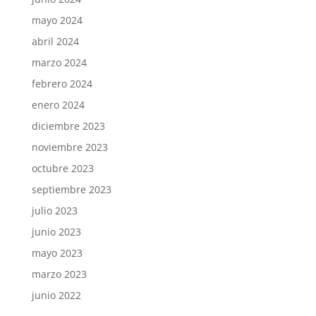
mayo 2024
abril 2024
marzo 2024
febrero 2024
enero 2024
diciembre 2023
noviembre 2023
octubre 2023
septiembre 2023
julio 2023
junio 2023
mayo 2023
marzo 2023
junio 2022