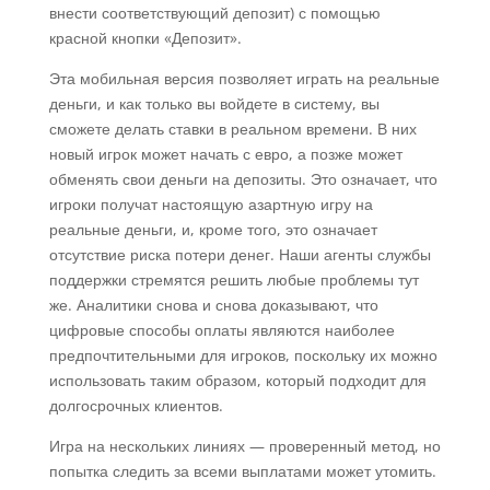
внести соответствующий депозит) с помощью
красной кнопки «Депозит».
Эта мобильная версия позволяет играть на реальные
деньги, и как только вы войдете в систему, вы
сможете делать ставки в реальном времени. В них
новый игрок может начать с евро, а позже может
обменять свои деньги на депозиты. Это означает, что
игроки получат настоящую азартную игру на
реальные деньги, и, кроме того, это означает
отсутствие риска потери денег. Наши агенты службы
поддержки стремятся решить любые проблемы тут
же. Аналитики снова и снова доказывают, что
цифровые способы оплаты являются наиболее
предпочтительными для игроков, поскольку их можно
использовать таким образом, который подходит для
долгосрочных клиентов.
Игра на нескольких линиях — проверенный метод, но
попытка следить за всеми выплатами может утомить.