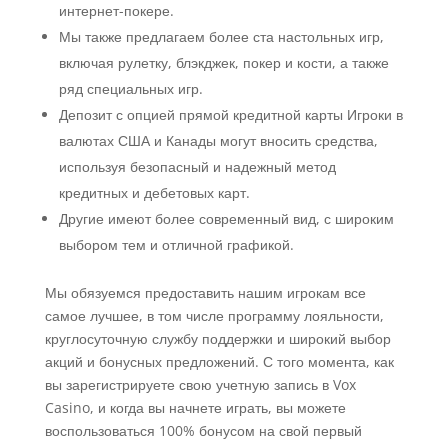
интернет-покере.
Мы также предлагаем более ста настольных игр,
включая рулетку, блэкджек, покер и кости, а также
ряд специальных игр.
Депозит с опцией прямой кредитной карты Игроки в
валютах США и Канады могут вносить средства,
используя безопасный и надежный метод
кредитных и дебетовых карт.
Другие имеют более современный вид, с широким
выбором тем и отличной графикой.
Мы обязуемся предоставить нашим игрокам все
самое лучшее, в том числе программу лояльности,
круглосуточную службу поддержки и широкий выбор
акций и бонусных предложений. С того момента, как
вы зарегистрируете свою учетную запись в Vox
Casino, и когда вы начнете играть, вы можете
воспользоваться 100% бонусом на свой первый