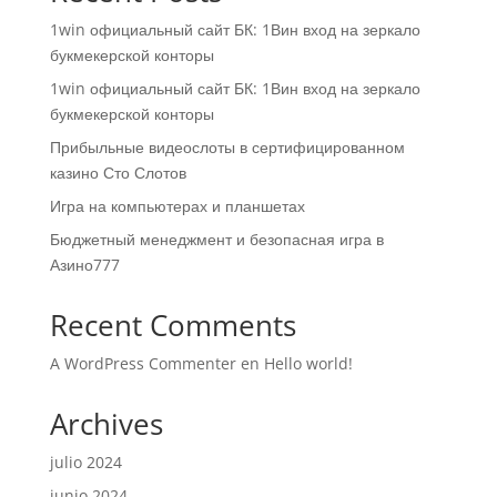
1win официальный сайт БК: 1Вин вход на зеркало
букмекерской конторы
1win официальный сайт БК: 1Вин вход на зеркало
букмекерской конторы
Прибыльные видеослоты в сертифицированном
казино Сто Слотов
Игра на компьютерах и планшетах
Бюджетный менеджмент и безопасная игра в
Азино777
Recent Comments
A WordPress Commenter
en
Hello world!
Archives
julio 2024
junio 2024