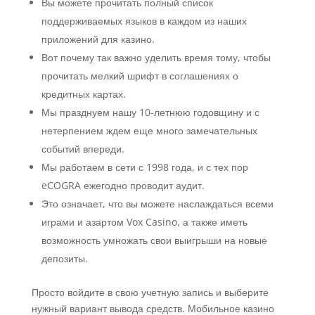
Вы можете прочитать полный список
поддерживаемых языков в каждом из наших
приложений для казино.
Вот почему так важно уделить время тому, чтобы
прочитать мелкий шрифт в соглашениях о
кредитных картах.
Мы празднуем нашу 10-летнюю годовщину и с
нетерпением ждем еще много замечательных
событий впереди.
Мы работаем в сети с 1998 года, и с тех пор
eCOGRA ежегодно проводит аудит.
Это означает, что вы можете наслаждаться всеми
играми и азартом Vox Casino, а также иметь
возможность умножать свои выигрыши на новые
депозиты.
Просто войдите в свою учетную запись и выберите
нужный вариант вывода средств. Мобильное казино