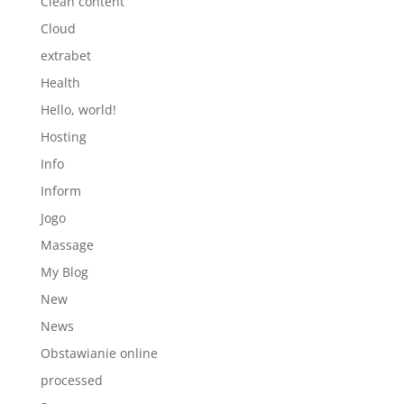
Clean content
Cloud
extrabet
Health
Hello, world!
Hosting
Info
Inform
Jogo
Massage
My Blog
New
News
Obstawianie online
processed