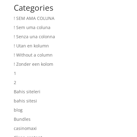
Categories
! SEM AMA COLUNA
! Sem uma coluna
! Senza una colonna
! Utan en kolumn
! Without a column
! Zonder een kolom
1
2
Bahis siteleri
bahis sitesi
blog
Bundles
casinomaxi