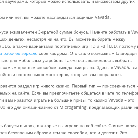
ься ваучерами, которые можно использовать, и множеством других
ом или нет, вы можете наслаждаться акциями Vavada.
уса эквивалентен 3-кратной сумме бонуса. Начните работать в Va
аших деньгах, несмотря ни на что. Вы можете выбирать между
do 3DS, а также вариантами портативных игр HD и Full LED, поэтому
а рабочее зеркало
себя как дома. Это стало возможным благодаря
ьно для мобильных устройств. Также есть возможность выбрать
я самым простым способом вывода выигрыша. Здесь, в Vavada, вы
ойств и настольных компьютеров, которые вам понравятся.
нравится раздел игр живого казино. Первый тип — присоединиться 
мых на сайте. Если вы предпочитаете общаться в чате по телефо
ли вам нравится играть на большие призы, то казино Vavada – это
 500 игр для онлайн-казино от Microgaming, предлагающих различ
ь бонусы в играх, в которые вы играли на веб-сайте. Снятие налич
ется безопасным образом тем же способом, что и депозит. Это