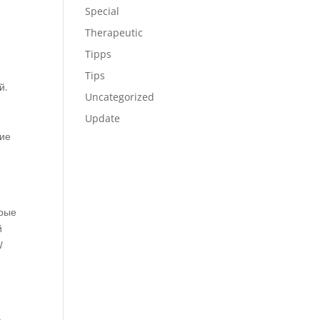
Special
Therapeutic
Tipps
Tips
й.
Uncategorized
Update
ние
орые
й
W