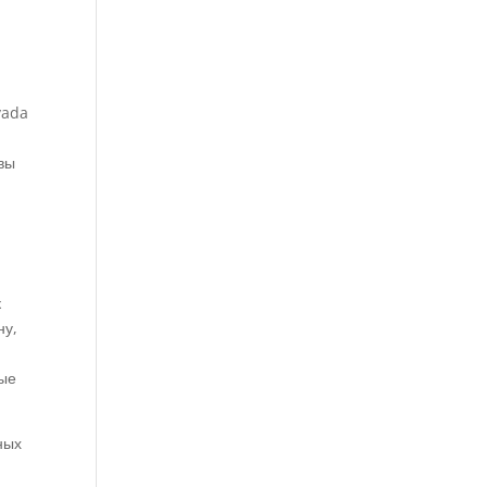
vada
 вы
к
ну,
ные
ных