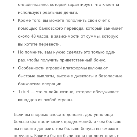
онлайн-казино, который гарантирует, что клиенты
используют реальные деньги.
Кроме того, вы можете пополнить свой счет с
помощью банковского перевода, который занимает
около 48 часов, в зависимости от суммы, которую
вы хотите перевести.
Но помните, вам нужно сделать это только один
раз, чтобы получить приветственный бонус.
Особенности игровой платформы включают
быстрые выплаты, высокие джекпоты и безопасные
банковские операции.
1xbet — это онлайн-казино, которое обслуживает
канадцев из любой страны.
Если вы впервые вносите депозит, доступно еще
больше фантастических предложений, и чем больше
вы вносите депозит, тем больше бонуса вы сможете
получить. Какими бы ни были ваши предпочтения, в