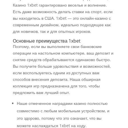
Казино 1xbet гарантировано веселье и волнение.
Есть даже возможность делать ставки на спорт, если
вы находитесь в США. 1xbet — это онлайн-казино с
современным дизайном, идеально подходящее как
для новичков, так и для опытных игроков.
Основные преимущества 1xbet
Поэтому, если вы выполняете свои банковские
операции на настольном компьютере, ваш депозит и
снятие средств обрабатываются одинаково быстро.
Вы получите больше удовольствия и возможностей,
если воспользуетесь одним из доступных вам
способов внесения депозита. Наша обширная
коллекция игр предназначена для того, чтобы
предложить вам лучший опыт.
Наше отмеченное наградами казино полностью
совместимо с любым мобильным устройством, и
это здорово, потому что это означает, что вы
можете наслаждаться 1xbet на ходу.