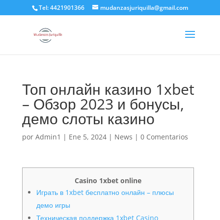
Tel: 4421901366
mudanzasjuriquilla@gmail.com
Топ онлайн казино 1xbet
– Обзор 2023 и бонусы,
демо слоты казино
por
Admin1
|
Ene 5, 2024
|
News
|
0 Comentarios
Casino 1xbet online
Играть в 1xbet бесплатно онлайн – плюсы
демо игры
Техническая поддержка 1xbet Casino