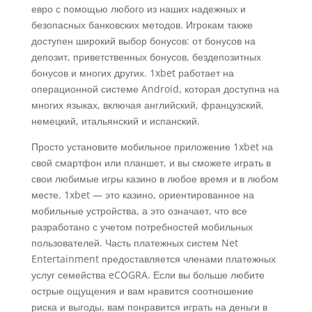
евро с помощью любого из наших надежных и
безопасных банковских методов. Игрокам также
доступен широкий выбор бонусов: от бонусов на
депозит, приветственных бонусов, бездепозитных
бонусов и многих других. 1xbet работает на
операционной системе Android, которая доступна на
многих языках, включая английский, французский,
немецкий, итальянский и испанский.
Просто установите мобильное приложение 1xbet на
свой смартфон или планшет, и вы сможете играть в
свои любимые игры казино в любое время и в любом
месте. 1xbet — это казино, ориентированное на
мобильные устройства, а это означает, что все
разработано с учетом потребностей мобильных
пользователей. Часть платежных систем Net
Entertainment предоставляется членами платежных
услуг семейства eCOGRA. Если вы больше любите
острые ощущения и вам нравится соотношение
риска и выгоды, вам понравится играть на деньги в