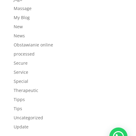
Massage
My Blog
New
News
Obstawianie online
processed
Secure
Service
Special
Therapeutic
Tipps
Tips
Uncategorized
Update