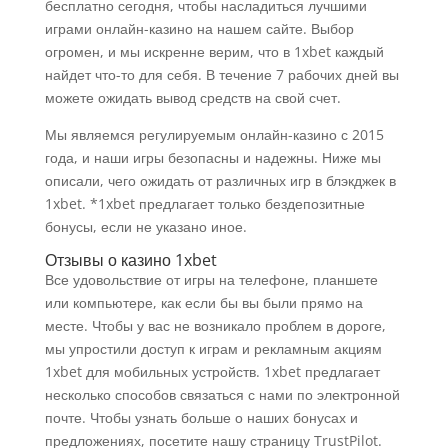
бесплатно сегодня, чтобы насладиться лучшими
играми онлайн-казино на нашем сайте. Выбор
огромен, и мы искренне верим, что в 1xbet каждый
найдет что-то для себя. В течение 7 рабочих дней вы
можете ожидать вывод средств на свой счет.
Мы являемся регулируемым онлайн-казино с 2015
года, и наши игры безопасны и надежны. Ниже мы
описали, чего ожидать от различных игр в блэкджек в
1xbet. *1xbet предлагает только бездепозитные
бонусы, если не указано иное.
Отзывы о казино 1xbet
Все удовольствие от игры на телефоне, планшете
или компьютере, как если бы вы были прямо на
месте. Чтобы у вас не возникало проблем в дороге,
мы упростили доступ к играм и рекламным акциям
1xbet для мобильных устройств. 1xbet предлагает
несколько способов связаться с нами по электронной
почте. Чтобы узнать больше о наших бонусах и
предложениях, посетите нашу страницу TrustPilot.