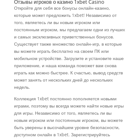
Отзывы игроков о казино 1xbet Casino
Откройте для себя все бонусы онлайн-казино,
которые может предложить 1xbet! Независимо от
того, являетесь ли вы новым игроком или
постоянным игроком, мы предлагаем одни из лучших
и самых эксклюзивных приветственных бонусов.
Существует также множество онлайн-игр, в которые
вы можете играть бесплатно на своем ПК или
мобильном устройстве. Загрузите и установите наше
приложение, и наша команда поможет вам снова
играть как можно быстрее. К счастью, вывод средств
может занять от нескольких дней до нескольких
недель.
Коллекция 1xbet постоянно пополняется новыми
играми, поэтому вы всегда можете найти новые игры
для игры. Независимо от того, являетесь ли вы
новым игроком или постоянным игроком, вы можете
быть уверены в высочайшем уровне безопасности,
доступном онлайн в 1xbet. Зарегистрируйтесь