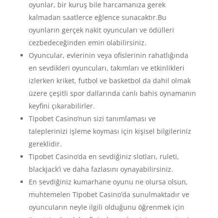
oyunlar, bir kuruş bile harcamanıza gerek
kalmadan saatlerce eğlence sunacaktır.Bu
oyunların gerçek nakit oyuncuları ve ödülleri
cezbedeceğinden emin olabilirsiniz.
Oyuncular, evlerinin veya ofislerinin rahatlığında
en sevdikleri oyuncuları, takımları ve etkinlikleri
izlerken kriket, futbol ve basketbol da dahil olmak
üzere çeşitli spor dallarında canlı bahis oynamanın
keyfini çıkarabilirler.
Tipobet Casino’nun sizi tanımlaması ve
taleplerinizi işleme koyması için kişisel bilgileriniz
gereklidir.
Tipobet Casino’da en sevdiğiniz slotları, ruleti,
blackjack’i ve daha fazlasını oynayabilirsiniz.
En sevdiğiniz kumarhane oyunu ne olursa olsun,
muhtemelen Tipobet Casino’da sunulmaktadır ve
oyuncuların neyle ilgili olduğunu öğrenmek için