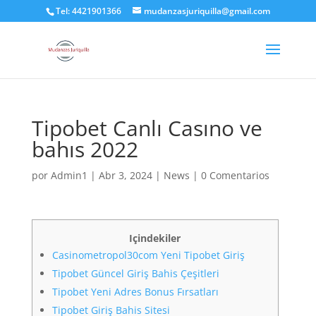
Tel: 4421901366
mudanzasjuriquilla@gmail.com
Tipobet Canlı Casıno ve
bahıs 2022
por
Admin1
|
Abr 3, 2024
|
News
|
0 Comentarios
Içindekiler
Casinometropol30com Yeni Tipobet Giriş
Tipobet Güncel Giriş Bahis Çeşitleri
Tipobet Yeni Adres Bonus Fırsatları
Tipobet Giriş Bahis Sitesi