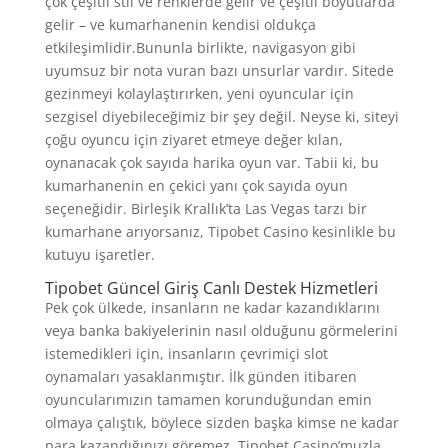
çok çeşitli stil ve renklerde gelir ve çeşitli boyutlarda
gelir – ve kumarhanenin kendisi oldukça
etkileşimlidir.Bununla birlikte, navigasyon gibi
uyumsuz bir nota vuran bazı unsurlar vardır. Sitede
gezinmeyi kolaylaştırırken, yeni oyuncular için
sezgisel diyebileceğimiz bir şey değil. Neyse ki, siteyi
çoğu oyuncu için ziyaret etmeye değer kılan,
oynanacak çok sayıda harika oyun var. Tabii ki, bu
kumarhanenin en çekici yanı çok sayıda oyun
seçeneğidir. Birleşik Krallık’ta Las Vegas tarzı bir
kumarhane arıyorsanız, Tipobet Casino kesinlikle bu
kutuyu işaretler.
Tipobet Güncel Giriş Canlı Destek Hizmetleri
Pek çok ülkede, insanların ne kadar kazandıklarını
veya banka bakiyelerinin nasıl olduğunu görmelerini
istemedikleri için, insanların çevrimiçi slot
oynamaları yasaklanmıştır. İlk günden itibaren
oyuncularımızın tamamen korunduğundan emin
olmaya çalıştık, böylece sizden başka kimse ne kadar
para kazandığınızı göremez. Tipobet Casino’muzla