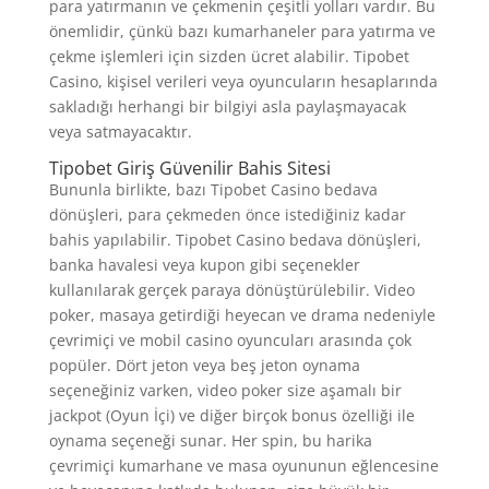
para yatırmanın ve çekmenin çeşitli yolları vardır. Bu
önemlidir, çünkü bazı kumarhaneler para yatırma ve
çekme işlemleri için sizden ücret alabilir. Tipobet
Casino, kişisel verileri veya oyuncuların hesaplarında
sakladığı herhangi bir bilgiyi asla paylaşmayacak
veya satmayacaktır.
Tipobet Giriş Güvenilir Bahis Sitesi
Bununla birlikte, bazı Tipobet Casino bedava
dönüşleri, para çekmeden önce istediğiniz kadar
bahis yapılabilir. Tipobet Casino bedava dönüşleri,
banka havalesi veya kupon gibi seçenekler
kullanılarak gerçek paraya dönüştürülebilir. Video
poker, masaya getirdiği heyecan ve drama nedeniyle
çevrimiçi ve mobil casino oyuncuları arasında çok
popüler. Dört jeton veya beş jeton oynama
seçeneğiniz varken, video poker size aşamalı bir
jackpot (Oyun İçi) ve diğer birçok bonus özelliği ile
oynama seçeneği sunar. Her spin, bu harika
çevrimiçi kumarhane ve masa oyununun eğlencesine