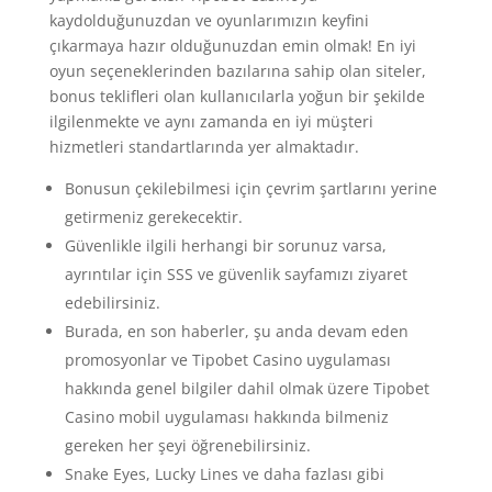
kaydolduğunuzdan ve oyunlarımızın keyfini
çıkarmaya hazır olduğunuzdan emin olmak! En iyi
oyun seçeneklerinden bazılarına sahip olan siteler,
bonus teklifleri olan kullanıcılarla yoğun bir şekilde
ilgilenmekte ve aynı zamanda en iyi müşteri
hizmetleri standartlarında yer almaktadır.
Bonusun çekilebilmesi için çevrim şartlarını yerine
getirmeniz gerekecektir.
Güvenlikle ilgili herhangi bir sorunuz varsa,
ayrıntılar için SSS ve güvenlik sayfamızı ziyaret
edebilirsiniz.
Burada, en son haberler, şu anda devam eden
promosyonlar ve Tipobet Casino uygulaması
hakkında genel bilgiler dahil olmak üzere Tipobet
Casino mobil uygulaması hakkında bilmeniz
gereken her şeyi öğrenebilirsiniz.
Snake Eyes, Lucky Lines ve daha fazlası gibi