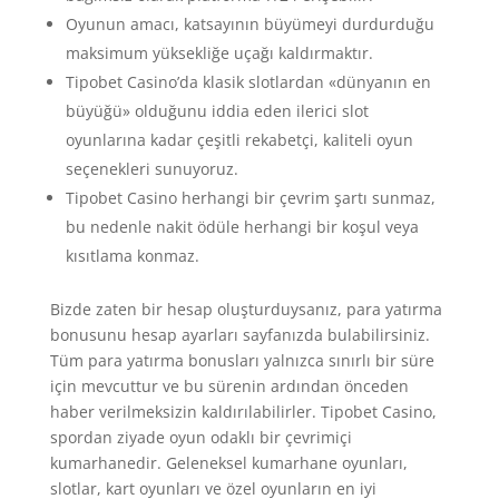
Oyunun amacı, katsayının büyümeyi durdurduğu
maksimum yüksekliğe uçağı kaldırmaktır.
Tipobet Casino’da klasik slotlardan «dünyanın en
büyüğü» olduğunu iddia eden ilerici slot
oyunlarına kadar çeşitli rekabetçi, kaliteli oyun
seçenekleri sunuyoruz.
Tipobet Casino herhangi bir çevrim şartı sunmaz,
bu nedenle nakit ödüle herhangi bir koşul veya
kısıtlama konmaz.
Bizde zaten bir hesap oluşturduysanız, para yatırma
bonusunu hesap ayarları sayfanızda bulabilirsiniz.
Tüm para yatırma bonusları yalnızca sınırlı bir süre
için mevcuttur ve bu sürenin ardından önceden
haber verilmeksizin kaldırılabilirler. Tipobet Casino,
spordan ziyade oyun odaklı bir çevrimiçi
kumarhanedir. Geleneksel kumarhane oyunları,
slotlar, kart oyunları ve özel oyunların en iyi