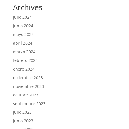
Archives
julio 2024
junio 2024
mayo 2024
abril 2024
marzo 2024
febrero 2024
enero 2024
diciembre 2023
noviembre 2023
octubre 2023
septiembre 2023
julio 2023
junio 2023