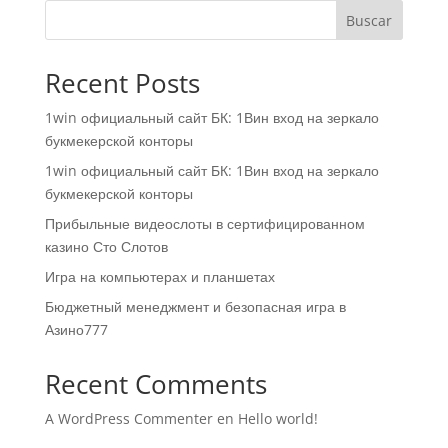
Buscar
Recent Posts
1win официальный сайт БК: 1Вин вход на зеркало
букмекерской конторы
1win официальный сайт БК: 1Вин вход на зеркало
букмекерской конторы
Прибыльные видеослоты в сертифицированном
казино Сто Слотов
Игра на компьютерах и планшетах
Бюджетный менеджмент и безопасная игра в
Азино777
Recent Comments
A WordPress Commenter
en
Hello world!