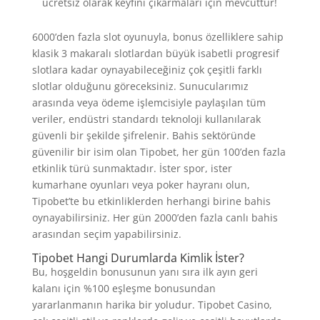
ücretsiz olarak keyfini çıkarmaları için mevcuttur!
6000’den fazla slot oyunuyla, bonus özelliklere sahip
klasik 3 makaralı slotlardan büyük isabetli progresif
slotlara kadar oynayabileceğiniz çok çeşitli farklı
slotlar olduğunu göreceksiniz. Sunucularımız
arasında veya ödeme işlemcisiyle paylaşılan tüm
veriler, endüstri standardı teknoloji kullanılarak
güvenli bir şekilde şifrelenir. Bahis sektöründe
güvenilir bir isim olan Tipobet, her gün 100’den fazla
etkinlik türü sunmaktadır. İster spor, ister
kumarhane oyunları veya poker hayranı olun,
Tipobet’te bu etkinliklerden herhangi birine bahis
oynayabilirsiniz. Her gün 2000’den fazla canlı bahis
arasından seçim yapabilirsiniz.
Tipobet Hangi Durumlarda Kimlik İster?
Bu, hoşgeldin bonusunun yanı sıra ilk ayın geri
kalanı için %100 eşleşme bonusundan
yararlanmanın harika bir yoludur. Tipobet Casino,