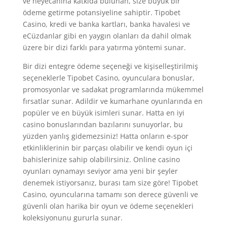
ve heyecanına katkıda bulunan, size büyük bir
ödeme getirme potansiyeline sahiptir. Tipobet
Casino, kredi ve banka kartları, banka havalesi ve
eCüzdanlar gibi en yaygın olanları da dahil olmak
üzere bir dizi farklı para yatırma yöntemi sunar.
Bir dizi entegre ödeme seçeneği ve kişiselleştirilmiş
seçeneklerle Tipobet Casino, oyunculara bonuslar,
promosyonlar ve sadakat programlarında mükemmel
fırsatlar sunar. Adildir ve kumarhane oyunlarında en
popüler ve en büyük isimleri sunar. Hatta en iyi
casino bonuslarından bazılarını sunuyorlar, bu
yüzden yanlış gidemezsiniz! Hatta onların e-spor
etkinliklerinin bir parçası olabilir ve kendi oyun içi
bahislerinize sahip olabilirsiniz. Online casino
oyunları oynamayı seviyor ama yeni bir şeyler
denemek istiyorsanız, burası tam size göre! Tipobet
Casino, oyuncularına tamamı son derece güvenli ve
güvenli olan harika bir oyun ve ödeme seçenekleri
koleksiyonunu gururla sunar.