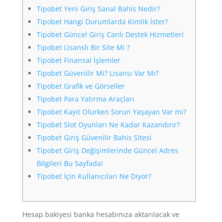
Tipobet Yeni Giriş Sanal Bahis Nedir?
Tipobet Hangi Durumlarda Kimlik İster?
Tipobet Güncel Giriş Canlı Destek Hizmetleri
Tipobet Lisanslı Bir Site Mi ?
Tipobet Finansal İşlemler
Tipobet Güvenilir Mi? Lisansı Var Mı?
Tipobet Grafik ve Görseller
Tipobet Para Yatırma Araçları
Tipobet Kayıt Olurken Sorun Yaşayan Var mı?
Tipobet Slot Oyunları Ne Kadar Kazandırır?
Tipobet Giriş Güvenilir Bahis Sitesi
Tipobet Giriş Değişimlerinde Güncel Adres
Bilgileri Bu Sayfada!
Tipobet İçin Kullanıcıları Ne Diyor?
Hesap bakiyesi banka hesabınıza aktarılacak ve