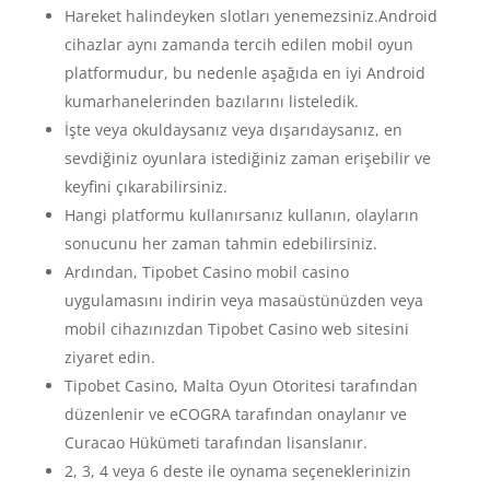
Hareket halindeyken slotları yenemezsiniz.Android
cihazlar aynı zamanda tercih edilen mobil oyun
platformudur, bu nedenle aşağıda en iyi Android
kumarhanelerinden bazılarını listeledik.
İşte veya okuldaysanız veya dışarıdaysanız, en
sevdiğiniz oyunlara istediğiniz zaman erişebilir ve
keyfini çıkarabilirsiniz.
Hangi platformu kullanırsanız kullanın, olayların
sonucunu her zaman tahmin edebilirsiniz.
Ardından, Tipobet Casino mobil casino
uygulamasını indirin veya masaüstünüzden veya
mobil cihazınızdan Tipobet Casino web sitesini
ziyaret edin.
Tipobet Casino, Malta Oyun Otoritesi tarafından
düzenlenir ve eCOGRA tarafından onaylanır ve
Curacao Hükümeti tarafından lisanslanır.
2, 3, 4 veya 6 deste ile oynama seçeneklerinizin