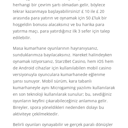
herhangi bir çevrim şartı olmadan gelir, böylece
tekrar kazanmaya başlayabilirsiniz! £ 10 ile £ 20
arasında para yatırın ve oynamak için 50 £’luk bir
hoşgeldin bonusu alacaksınız ve bu harika para
yatırma maçı, para yatırdığınız ilk 3 sefer için talep
edilebilir.
Masa kumarhane oyunlarının hayranıysanız,
sunduklarımıza bayılacaksınız. Hareket halindeyken
oynamak istiyorsanız, StarzBet Casino, hem iOS hem
de Android cihazlar için kullanılabilen mobil casino
versiyonuyla oyunculara kumarhanede eğlenme
şansı sunuyor. Mobil sürüm, kara tabanlı
kumarhaneyle aynı Microgaming yazılımı kullanılarak
en son teknoloji kullanılarak sunulur; bu, sevdiğiniz
oyunların keyfini çıkarabileceğiniz anlamına gelir.
Bireyler, spora yöneldikleri nedenden dolayı bu
aktiviteye çekilmektedir.
Belirli oyunları oynayabilir ve gerçek paralı dönüşler