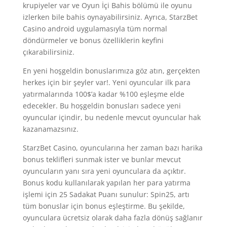
krupiyeler var ve Oyun İçi Bahis bölümü ile oyunu
izlerken bile bahis oynayabilirsiniz. Ayrıca, StarzBet
Casino android uygulamasıyla tüm normal
döndürmeler ve bonus özelliklerin keyfini
çıkarabilirsiniz.
En yeni hoşgeldin bonuslarımıza göz atın, gerçekten
herkes için bir şeyler var!. Yeni oyuncular ilk para
yatırmalarında 100$’a kadar %100 eşleşme elde
edecekler. Bu hoşgeldin bonusları sadece yeni
oyuncular içindir, bu nedenle mevcut oyuncular hak
kazanamazsınız.
StarzBet Casino, oyuncularına her zaman bazı harika
bonus teklifleri sunmak ister ve bunlar mevcut
oyuncuların yanı sıra yeni oyunculara da açıktır.
Bonus kodu kullanılarak yapılan her para yatırma
işlemi için 25 Sadakat Puanı sunulur: Spin25, artı
tüm bonuslar için bonus eşleştirme. Bu şekilde,
oyunculara ücretsiz olarak daha fazla dönüş sağlanır