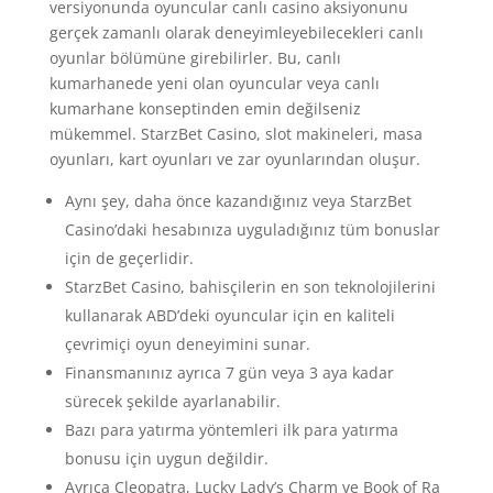
versiyonunda oyuncular canlı casino aksiyonunu
gerçek zamanlı olarak deneyimleyebilecekleri canlı
oyunlar bölümüne girebilirler. Bu, canlı
kumarhanede yeni olan oyuncular veya canlı
kumarhane konseptinden emin değilseniz
mükemmel. StarzBet Casino, slot makineleri, masa
oyunları, kart oyunları ve zar oyunlarından oluşur.
Aynı şey, daha önce kazandığınız veya StarzBet
Casino’daki hesabınıza uyguladığınız tüm bonuslar
için de geçerlidir.
StarzBet Casino, bahisçilerin en son teknolojilerini
kullanarak ABD’deki oyuncular için en kaliteli
çevrimiçi oyun deneyimini sunar.
Finansmanınız ayrıca 7 gün veya 3 aya kadar
sürecek şekilde ayarlanabilir.
Bazı para yatırma yöntemleri ilk para yatırma
bonusu için uygun değildir.
Ayrıca Cleopatra, Lucky Lady’s Charm ve Book of Ra