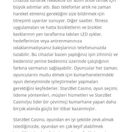
cihazda sunarak rekabette bir adım önde olmak için
büyük adımlar attı. Bazı telefonlar artık ne zaman
hareket etmeniz gerektiğini size bildirmek için
titreşimli uyarılar sunuyor. Diğer saatler, fitness
uygulamaları ve hatta bisikletlerin ve bisiklet
kasklarının yan taraflarına takılan LED ışıklar,
hedeflerinize veya antrenmanınıza
odaklanmadıysanız bakışlarınızı telefonunuzda
tutabilir. Bu cihazlar bazen yaptığınız işin zihniniz ve
bedeniniz yerine bedeniniz üzerinde çalıştığının
farkına varmanızı sağlayabilir. Oyuncular her zaman,
oyuncularını mutlu etmek için kumarhanelerindeki
oyun deneyiminde iyileştirmeler yapmaları
gerektiğini keşfederler. StarzBet Casino, oyun seçimi,
ödeme yöntemleri, müşteri hizmetleri ve StarzBet
Casino’yu lider bir çevrimiçi kumarhane yapan daha
birçok alanda güçlü bir itibar kazanmıştır.
StarzBet Casino, oyundan en iyi şekilde zevk almak
istediğinizde, oyundan en çok keyif alabilmek