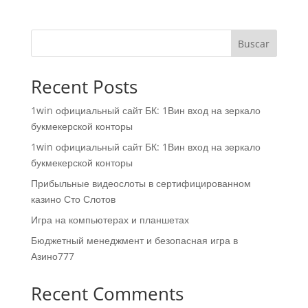
Buscar
Recent Posts
1win официальный сайт БК: 1Вин вход на зеркало
букмекерской конторы
1win официальный сайт БК: 1Вин вход на зеркало
букмекерской конторы
Прибыльные видеослоты в сертифицированном
казино Сто Слотов
Игра на компьютерах и планшетах
Бюджетный менеджмент и безопасная игра в
Азино777
Recent Comments