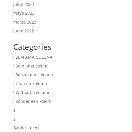
junio 2023
mayo 2023
marzo 2023
junio 2022
Categories
! SEM AMA COLUNA
! Sem uma coluna
! Senza una colonna
! Utan en kolumn
! Without a column
! Zonder een kolom
1
2
Bahis siteleri