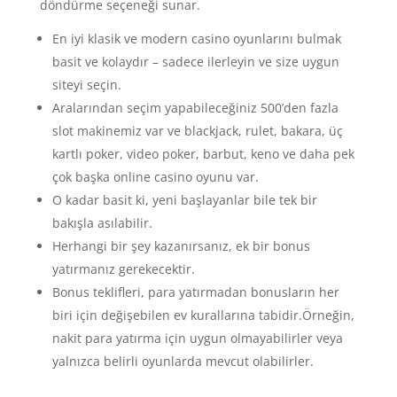
döndürme seçeneği sunar.
En iyi klasik ve modern casino oyunlarını bulmak
basit ve kolaydır – sadece ilerleyin ve size uygun
siteyi seçin.
Aralarından seçim yapabileceğiniz 500’den fazla
slot makinemiz var ve blackjack, rulet, bakara, üç
kartlı poker, video poker, barbut, keno ve daha pek
çok başka online casino oyunu var.
O kadar basit ki, yeni başlayanlar bile tek bir
bakışla asılabilir.
Herhangi bir şey kazanırsanız, ek bir bonus
yatırmanız gerekecektir.
Bonus teklifleri, para yatırmadan bonusların her
biri için değişebilen ev kurallarına tabidir.Örneğin,
nakit para yatırma için uygun olmayabilirler veya
yalnızca belirli oyunlarda mevcut olabilirler.