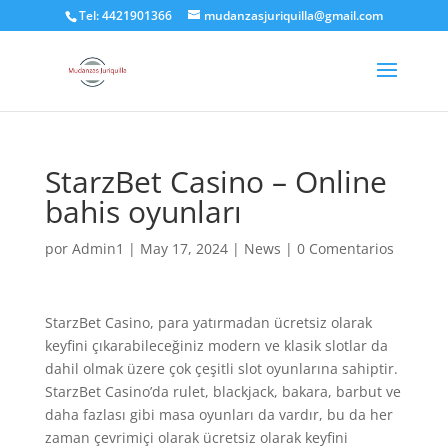
Tel: 4421901366
mudanzasjuriquilla@gmail.com
StarzBet Casino – Online
bahis oyunları
por
Admin1
|
May 17, 2024
|
News
|
0 Comentarios
StarzBet Casino, para yatırmadan ücretsiz olarak
keyfini çıkarabileceğiniz modern ve klasik slotlar da
dahil olmak üzere çok çeşitli slot oyunlarına sahiptir.
StarzBet Casino’da rulet, blackjack, bakara, barbut ve
daha fazlası gibi masa oyunları da vardır, bu da her
zaman çevrimiçi olarak ücretsiz olarak keyfini