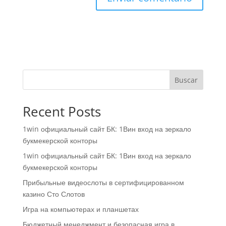
Buscar
Recent Posts
1win официальный сайт БК: 1Вин вход на зеркало
букмекерской конторы
1win официальный сайт БК: 1Вин вход на зеркало
букмекерской конторы
Прибыльные видеослоты в сертифицированном
казино Сто Слотов
Игра на компьютерах и планшетах
Бюджетный менеджмент и безопасная игра в