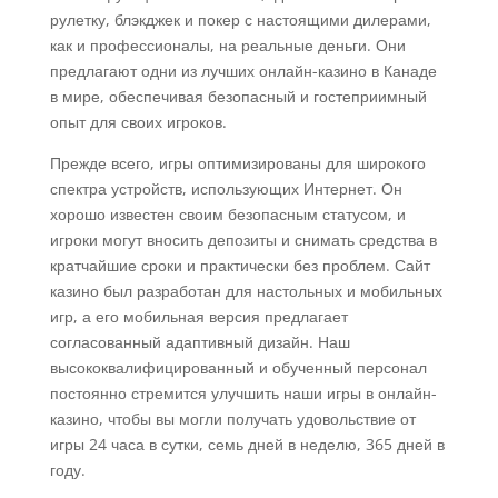
рулетку, блэкджек и покер с настоящими дилерами,
как и профессионалы, на реальные деньги. Они
предлагают одни из лучших онлайн-казино в Канаде
в мире, обеспечивая безопасный и гостеприимный
опыт для своих игроков.
Прежде всего, игры оптимизированы для широкого
спектра устройств, использующих Интернет. Он
хорошо известен своим безопасным статусом, и
игроки могут вносить депозиты и снимать средства в
кратчайшие сроки и практически без проблем. Сайт
казино был разработан для настольных и мобильных
игр, а его мобильная версия предлагает
согласованный адаптивный дизайн. Наш
высококвалифицированный и обученный персонал
постоянно стремится улучшить наши игры в онлайн-
казино, чтобы вы могли получать удовольствие от
игры 24 часа в сутки, семь дней в неделю, 365 дней в
году.