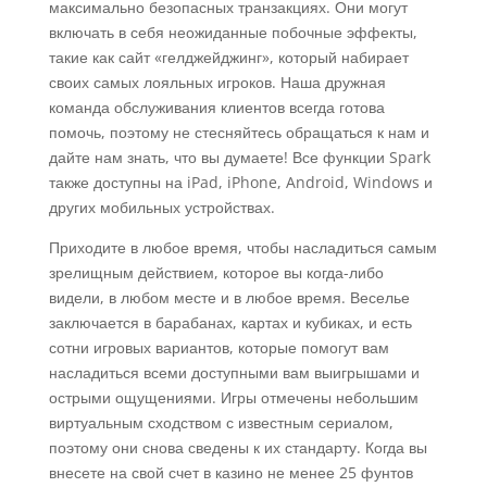
максимально безопасных транзакциях. Они могут
включать в себя неожиданные побочные эффекты,
такие как сайт «гелджейджинг», который набирает
своих самых лояльных игроков. Наша дружная
команда обслуживания клиентов всегда готова
помочь, поэтому не стесняйтесь обращаться к нам и
дайте нам знать, что вы думаете! Все функции Spark
также доступны на iPad, iPhone, Android, Windows и
других мобильных устройствах.
Приходите в любое время, чтобы насладиться самым
зрелищным действием, которое вы когда-либо
видели, в любом месте и в любое время. Веселье
заключается в барабанах, картах и кубиках, и есть
сотни игровых вариантов, которые помогут вам
насладиться всеми доступными вам выигрышами и
острыми ощущениями. Игры отмечены небольшим
виртуальным сходством с известным сериалом,
поэтому они снова сведены к их стандарту. Когда вы
внесете на свой счет в казино не менее 25 фунтов