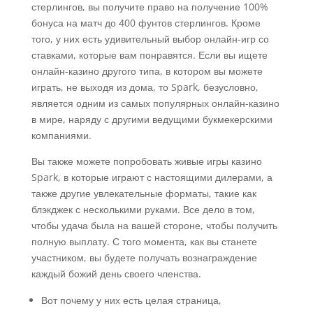
стерлингов, вы получите право на получение 100%
бонуса на матч до 400 фунтов стерлингов. Кроме
того, у них есть удивительный выбор онлайн-игр со
ставками, которые вам понравятся. Если вы ищете
онлайн-казино другого типа, в котором вы можете
играть, не выходя из дома, то Spark, безусловно,
является одним из самых популярных онлайн-казино
в мире, наряду с другими ведущими букмекерскими
компаниями.
Вы также можете попробовать живые игры казино
Spark, в которые играют с настоящими дилерами, а
также другие увлекательные форматы, такие как
блэкджек с несколькими руками. Все дело в том,
чтобы удача была на вашей стороне, чтобы получить
полную выплату. С того момента, как вы станете
участником, вы будете получать вознаграждение
каждый божий день своего членства.
Вот почему у них есть целая страница,