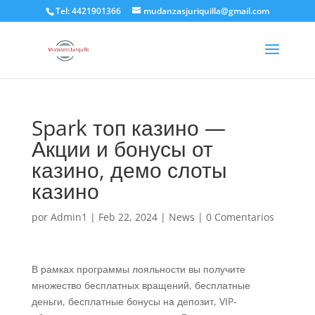
Tel: 4421901366
mudanzasjuriquilla@gmail.com
Spark топ казино —
Акции и бонусы от
казино, демо слоты
казино
por
Admin1
|
Feb 22, 2024
|
News
|
0 Comentarios
В рамках программы лояльности вы получите
множество бесплатных вращений, бесплатные
деньги, бесплатные бонусы на депозит, VIP-