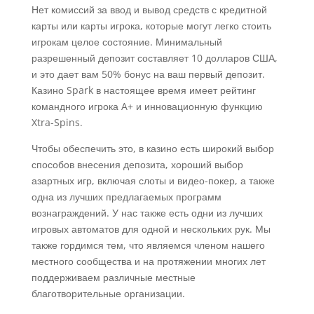
Нет комиссий за ввод и вывод средств с кредитной
карты или карты игрока, которые могут легко стоить
игрокам целое состояние. Минимальный
разрешенный депозит составляет 10 долларов США,
и это дает вам 50% бонус на ваш первый депозит.
Казино Spark в настоящее время имеет рейтинг
командного игрока A+ и инновационную функцию
Xtra-Spins.
Чтобы обеспечить это, в казино есть широкий выбор
способов внесения депозита, хороший выбор
азартных игр, включая слоты и видео-покер, а также
одна из лучших предлагаемых программ
вознаграждений. У нас также есть одни из лучших
игровых автоматов для одной и нескольких рук. Мы
также гордимся тем, что являемся членом нашего
местного сообщества и на протяжении многих лет
поддерживаем различные местные
благотворительные организации.