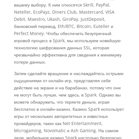
вашему выбору. К ним относятся Skrill, PayPal,
Neteller, EcoPayz, Diners Club, Mastercard, VISA
Debit, Maestro, Ukash, GiroPay, JustDeposit,
банковский перевод, Eth/BTC, Bitcoin, Euteller и
Perfect Money. Чтобы обеспечить безупречный
игровой процесс в Spark, мы используем новейшую
технологию шифрования данных SSL, которая
чрезвычайно эффективна для сведения к минимуму
потери данных.
Затем сделайте вращение и наслаждайтесь острыми
ощущениями от онлайн-игр, представляя себе
действие на экране и на барабанах, потому что они
не могут быть лучше, чем здесь, в Spark. Однако вы
можете обнаружить, что теряете деньги, играя
бесплатно в онлайн-казино. Казино Spark использует
игры от нескольких авторитетных и известных
провайдеров, таких как Net Entertainment,
Microgaming, Novomatic и Ash Gaming. На самом
деле, мобильное казино Spark настолько безопасно,