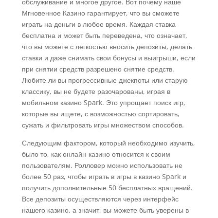
обслуживание и многое другое. Вот почему наше
Мгновенное Казино гарантирует, что вы сможете
играть на деньги в любое время. Каждая ставка
бесплатна и может быть переведена, что означает,
что вы можете с легкостью вносить депозиты, делать
ставки и даже снимать свои бонусы и выигрыши, если
при снятии средств разрешено снятие средств.
Любите ли вы прогрессивные джекпоты или старую
классику, вы не будете разочарованы, играя в
мобильном казино Spark. Это упрощает поиск игр,
которые вы ищете, с возможностью сортировать,
сужать и фильтровать игры множеством способов.
Следующим фактором, который необходимо изучить,
было то, как онлайн-казино относится к своим
пользователям. Ролловер можно использовать не
более 50 раз, чтобы играть в игры в казино Spark и
получить дополнительные 50 бесплатных вращений.
Все депозиты осуществляются через интерфейс
нашего казино, а значит, вы можете быть уверены в