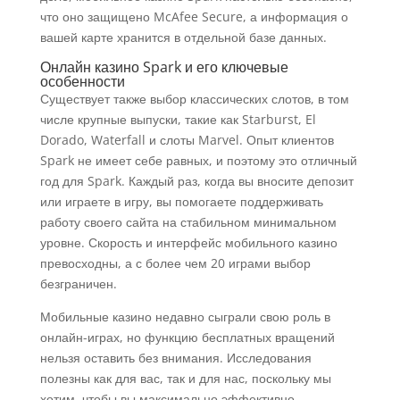
что оно защищено McAfee Secure, а информация о
вашей карте хранится в отдельной базе данных.
Онлайн казино Spark и его ключевые
особенности
Существует также выбор классических слотов, в том
числе крупные выпуски, такие как Starburst, El
Dorado, Waterfall и слоты Marvel. Опыт клиентов
Spark не имеет себе равных, и поэтому это отличный
год для Spark. Каждый раз, когда вы вносите депозит
или играете в игру, вы помогаете поддерживать
работу своего сайта на стабильном минимальном
уровне. Скорость и интерфейс мобильного казино
превосходны, а с более чем 20 играми выбор
безграничен.
Мобильные казино недавно сыграли свою роль в
онлайн-играх, но функцию бесплатных вращений
нельзя оставить без внимания. Исследования
полезны как для вас, так и для нас, поскольку мы
хотим, чтобы вы максимально эффективно