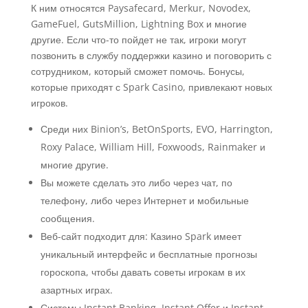
К ним относятся Paysafecard, Merkur, Novodex,
GameFuel, GutsMillion, Lightning Box и многие
другие. Если что-то пойдет не так, игроки могут
позвонить в службу поддержки казино и поговорить с
сотрудником, который сможет помочь. Бонусы,
которые приходят с Spark Casino, привлекают новых
игроков.
Среди них Binionʼs, BetOnSports, EVO, Harrington,
Roxy Palace, William Hill, Foxwoods, Rainmaker и
многие другие.
Вы можете сделать это либо через чат, по
телефону, либо через Интернет и мобильные
сообщения.
Веб-сайт подходит для: Казино Spark имеет
уникальный интерфейс и бесплатные прогнозы
гороскопа, чтобы давать советы игрокам в их
азартных играх.
Системы Instant Banking, Instant Offer и Instant