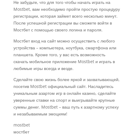
Не забудьте, что для того чтобы начать играть на
Mostbet, вам необходимо пройти простую процедуру
регистрации, которая займет всего несколько минут.
После успешной регистрации вы сможете войти в
Мостбет с помощью своего логина и пароля.
Мостбет вход на сайт можно осуществить с любого
устройства – компьютера, ноутбука, смартфона или
планшета. Кроме того, у вас есть возможность
скачать мобильное приложение Mostbet и играть в
любимые игры всегда и везде.
Сделайте свою жизнь более яркой и захватывающей,
посетив Mostbet официальный сайт. Насладитесь
уникальным азартом игр в онлайн казино, сделайте
уверенные ставки на спорт и выигрывайте крупные
суммы денег. Mostbet – ваш путь к азартному успеху
и незабываемым эмоциям!
mostbet
мостбет