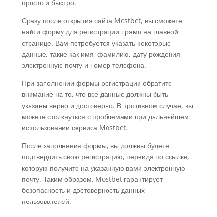
просто и быстро.
Сразу после открытия сайта Mostbet, вы сможете
найти форму для регистрации прямо на главной
странице. Вам потребуется указать некоторые
данные, такие как имя, фамилию, дату рождения,
электронную почту и номер телефона.
При заполнении формы регистрации обратите
внимание на то, что все данные должны быть
указаны верно и достоверно. В противном случае, вы
можете столкнуться с проблемами при дальнейшем
использовании сервиса Mostbet.
После заполнения формы, вы должны будете
подтвердить свою регистрацию, перейдя по ссылке,
которую получите на указанную вами электронную
почту. Таким образом, Mostbet гарантирует
безопасность и достоверность данных
пользователей.