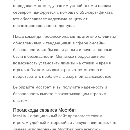
передаваемая между вашим устройством и нашим
сервером, шифруется с помощью SSL-сертификата,
что обеспечивает надежную защиту от
несанкционированного доступа.
Наша команда профессионалов тщательно следит за
обновлениями и тенденциями в сфере онлайн-
безопасности, чтобы ваши деньги и личные данные
были в безопасности. Мы также предоставляем
возможность установить лимиты на ставки и время
игры, чтобы помочь вам играть ответственно и
предотвратить проблемы с азартной зависимостью.
Выбирайте мостбет, и вы получите надежность и
безопасность вместе с захватывающим игровым
опытом.
Промокоды сервиса Мостбет
Mostbet официальный сайт предлагает своим
игрокам удобный интерфейс и легкую навигацию, что
делает использование Мостбет букмекерской