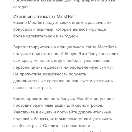
сегодня!
Игровые автоматы MostBet
Казино Мостбет радует своих игроков различными
бонусами и акциями, которые делают игру еще
более увлекательной и выгодной.
Зарегистрируйтесь на официальном сайте Мостбет и
получите приветственный бонус. Этот бонус позволит
вам сразу же начать игру с победы, увеличив ваш
первоначальный депозит на определенную сумму.
Не пропустите возможность получить
дополнительные средства на ваш счет и увеличить
шансы на выигрыш.
Кроме приветственного бонуса, Мостбет регулярно
проводит различные акции для своих игроков.
Участвуйте в акциях и получайте дополнительные
подарки и бонусы, которые помогут вам увеличить
свой выигрыш. Следите за новостями и