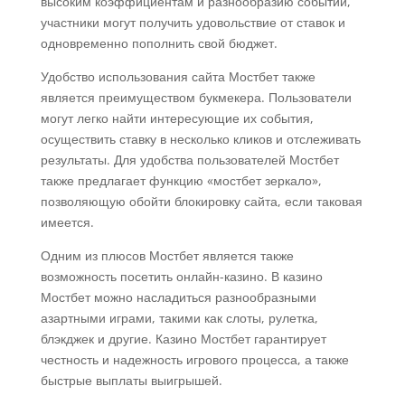
высоким коэффициентам и разнообразию событий,
участники могут получить удовольствие от ставок и
одновременно пополнить свой бюджет.
Удобство использования сайта Мостбет также
является преимуществом букмекера. Пользователи
могут легко найти интересующие их события,
осуществить ставку в несколько кликов и отслеживать
результаты. Для удобства пользователей Мостбет
также предлагает функцию «мостбет зеркало»,
позволяющую обойти блокировку сайта, если таковая
имеется.
Одним из плюсов Мостбет является также
возможность посетить онлайн-казино. В казино
Мостбет можно насладиться разнообразными
азартными играми, такими как слоты, рулетка,
блэкджек и другие. Казино Мостбет гарантирует
честность и надежность игрового процесса, а также
быстрые выплаты выигрышей.