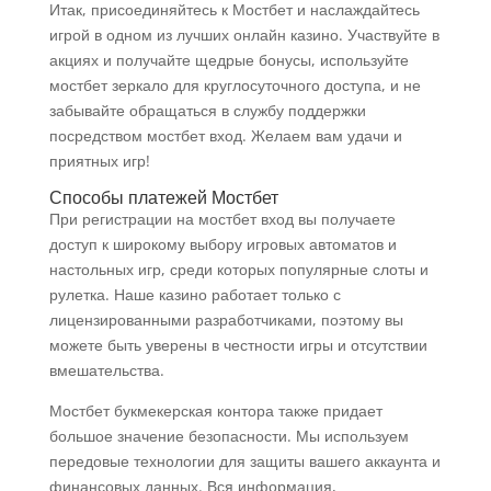
Итак, присоединяйтесь к Мостбет и наслаждайтесь
игрой в одном из лучших онлайн казино. Участвуйте в
акциях и получайте щедрые бонусы, используйте
мостбет зеркало для круглосуточного доступа, и не
забывайте обращаться в службу поддержки
посредством мостбет вход. Желаем вам удачи и
приятных игр!
Способы платежей Мостбет
При регистрации на мостбет вход вы получаете
доступ к широкому выбору игровых автоматов и
настольных игр, среди которых популярные слоты и
рулетка. Наше казино работает только с
лицензированными разработчиками, поэтому вы
можете быть уверены в честности игры и отсутствии
вмешательства.
Мостбет букмекерская контора также придает
большое значение безопасности. Мы используем
передовые технологии для защиты вашего аккаунта и
финансовых данных. Вся информация,