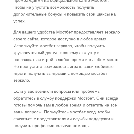
промоакциями на официальном сайте Мостбет,
чтобы не упустить возможность получить
дополнительные бонусы и повысить свои шансы на
успех.
Для вашего удобства Мостбет предоставляет зеркало
своего сайта, которое доступно в любое время.
Используйте мостбет зеркало, чтобы получить
круглосуточный доступ к вашему аккаунту и
наслаждаться игрой в любое время и в любом месте.
Не пропустите возможность играть ваши любимые
игры и получать выигрыши с помощью мостбет
зеркало.
Если у вас возникли вопросы или проблемы,
обратитесь в службу поддержки Мостбет. Они всегда
готовы помочь вам в любое время и ответить на все
ваши вопросы. Пользуйтесь мостбет вход, чтобы
связаться с представителями службы поддержки и
получить профессиональную помощь.