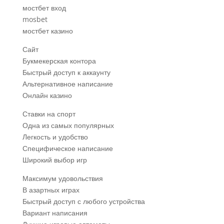
мостбет вход
mosbet
мостбет казино
Сайт
Букмекерская контора
Быстрый доступ к аккаунту
Альтернативное написание
Онлайн казино
Ставки на спорт
Одна из самых популярных
Легкость и удобство
Специфическое написание
Широкий выбор игр
Максимум удовольствия
В азартных играх
Быстрый доступ с любого устройства
Вариант написания