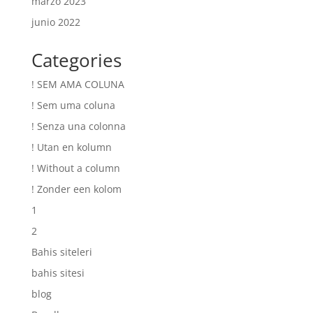
marzo 2023
junio 2022
Categories
! SEM AMA COLUNA
! Sem uma coluna
! Senza una colonna
! Utan en kolumn
! Without a column
! Zonder een kolom
1
2
Bahis siteleri
bahis sitesi
blog