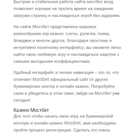
Быстрая и стабильная работа сайта мостбет вход
позволяет игрокам не тратить время на ожидание
загрузки страниц и наслаждаться игрой без задержек.
На сайте Мостбет представлено широкое
разнообразие игр казино: слоты, рулетка, покер,
блэкджек и многое другое. Благодаря простому и
интуитивно понятному интерфейсу, вы сможете легко
найти свою любимую игру и наслаждаться азартом с
самыми выгодными коэффициентами.
Удобный интерфейс и легкая навигация – это то, что
отличает Mostbet официальный сайт от других
букмекерских контор и онлайн казино. Попробуйте
сами и убедитесь в этом сами, зайдя на Мостбет уже
сегодня!
Казино Мостбет
Для того чтобы начать свою игру на букмекерской
конторе и онлайн казино Mostbet, вам необходимо
пройти процесс регистрации. Сделать это очень