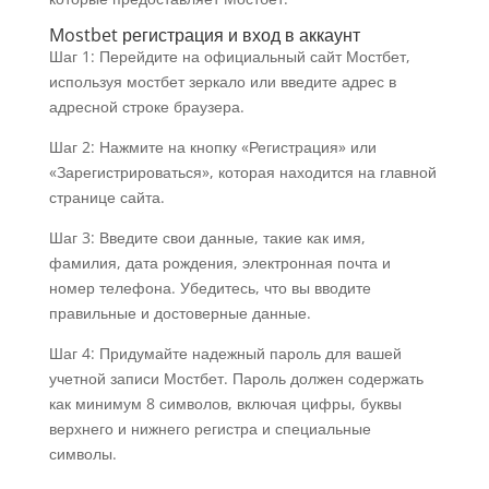
Mostbet регистрация и вход в аккаунт
Шаг 1: Перейдите на официальный сайт Мостбет,
используя мостбет зеркало или введите адрес в
адресной строке браузера.
Шаг 2: Нажмите на кнопку «Регистрация» или
«Зарегистрироваться», которая находится на главной
странице сайта.
Шаг 3: Введите свои данные, такие как имя,
фамилия, дата рождения, электронная почта и
номер телефона. Убедитесь, что вы вводите
правильные и достоверные данные.
Шаг 4: Придумайте надежный пароль для вашей
учетной записи Мостбет. Пароль должен содержать
как минимум 8 символов, включая цифры, буквы
верхнего и нижнего регистра и специальные
символы.