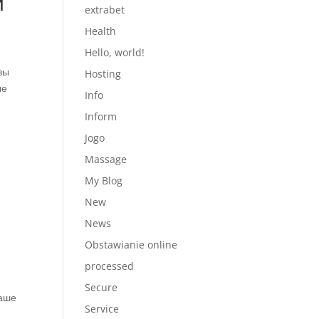
и
extrabet
Health
Hello, world!
вы
Hosting
ые
Info
Inform
Jogo
Massage
My Blog
New
News
Obstawianie online
processed
Secure
Наше
Service