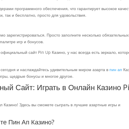
ерами программного обеспечения, что гарантирует высокое качес
ги, так и бесплатно, просто для удовольствия.
имо зарегистрироваться. Просто заполните несколько обязательных
палитре игр и бонусов.
официальный сайт Pin Up Казино, у нас всегда есть зеркало, кото
 сегодня и наслаждайтесь удивительным миром азарта в
пин ап
Ка
гры, щедрые бонусы и многое другое.
ый Сайт: Играть в Онлайн Казино P
 Казино! Здесь вы сможете сыграть в лучшие азартные игры и
йте Пин Ап Казино?