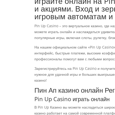
играйте онлайн на Pi
и акциями. Вход и зер
игровым автоматам и
Pin Up Casino – это виртуальное казино, где 
можете играть онлайн и наслаждаться удивите
популярные игры, включая слоты, рулетку, блэ
На нашем официальном сайте «Pin Up Casino»
интерфейс, быстрые платежи, высокие коэффи
профессионалы помогут вам с любыми вопроса
Зарегистрируйтесь на Pin Up Casino и получит
нужное для удачной игры и больших выигрыше
казино!
Пин Ап казино онлайн Рег
Pin Up Casino играть онлайн
В Pin Up Казино вы можете насладиться широк
казино работает на самой современной платфо