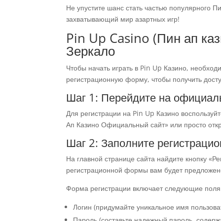
Не упустите шанс стать частью популярного Пи
захватывающий мир азартных игр!
Pin Up Casino (Пин ап ка
Зеркало
Чтобы начать играть в Pin Up Казино, необхо
регистрационную форму, чтобы получить досту
Шаг 1: Перейдите на официал
Для регистрации на Pin Up Казино воспользуй
Ап Казино Официальный сайт» или просто откр
Шаг 2: Заполните регистраци
На главной странице сайта найдите кнопку «Рег
регистрационной формы вам будет предложено
Форма регистрации включает следующие поля
Логин (придумайте уникальное имя пользоват
Пароль (составьте надежный пароль, содерж