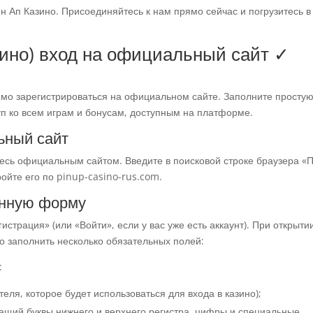
н Ап Казино. Присоединяйтесь к нам прямо сейчас и погрузитесь в
зино) вход на официальный сайт ✓
димо зарегистрироваться на официальном сайте. Заполните просту
п ко всем играм и бонусам, доступным на платформе.
ьный сайт
тесь официальным сайтом. Введите в поисковой строке браузера «
ойте его по pinup-casino-rus.com.
онную форму
истрация» (или «Войти», если у вас уже есть аккаунт). При открыти
 заполнить несколько обязательных полей:
:
еля, которое будет использоваться для входа в казино);
ащий буквы нижнего и верхнего регистра, цифры и специальные