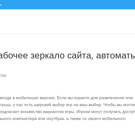
m
абочее зеркало сайта, автомат
ios
 входа в мобильную версию. Если вы играете для развлечения или
рыш, у нас есть широкий выбор игр на ваш выбор. Чтобы вы могл
едлагает множество вариантов игры. Игроки могут получить доступ
ьного компьютера или ноутбука, а также со своего мобильного