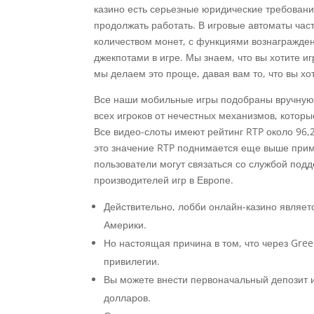
казино есть серьезные юридические требовани
продолжать работать. В игровые автоматы час
количеством монет, с функциями вознагражд
джекпотами в игре. Мы знаем, что вы хотите игр
мы делаем это проще, давая вам то, что вы хо
Все наши мобильные игры подобраны вручную
всех игроков от нечестных механизмов, котор
Все видео-слоты имеют рейтинг RTP около 96,
это значение RTP поднимается еще выше прим
пользователи могут связаться со службой под
производителей игр в Европе.
Действительно, лобби онлайн-казино являе
Америки.
Но настоящая причина в том, что через Gre
привилегии.
Вы можете внести первоначальный депозит и
долларов.