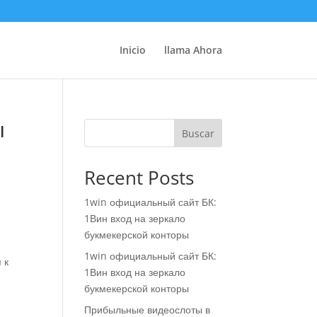
Inicio
llama Ahora
ы
Buscar
Recent Posts
1win официальный сайт БК:
1Вин вход на зеркало
букмекерской конторы
и
1win официальный сайт БК:
 к
1Вин вход на зеркало
букмекерской конторы
Прибыльные видеослоты в