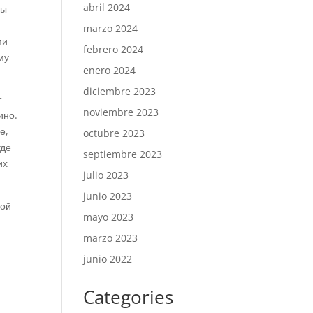
abril 2024
бы
marzo 2024
ми
febrero 2024
ому
enero 2024
diciembre 2023
т
noviembre 2023
ино.
е,
octubre 2023
где
septiembre 2023
их
julio 2023
junio 2023
ной
mayo 2023
marzo 2023
junio 2022
Categories