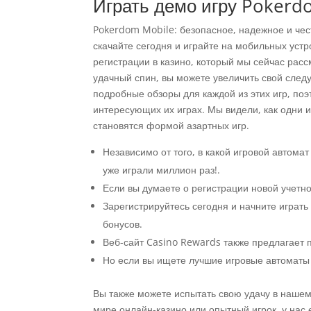
Играть демо игру Pokerd
Pokerdom Mobile: безопасное, надежное и че
скачайте сегодня и играйте на мобильных устр
регистрации в казино, который мы сейчас рас
удачный спин, вы можете увеличить свой след
подробные обзоры для каждой из этих игр, поэ
интересующих их играх. Мы видели, как одни и
становятся формой азартных игр.
Независимо от того, в какой игровой автома
уже играли миллион раз!.
Если вы думаете о регистрации новой учетно
Зарегистрируйтесь сегодня и начните играт
бонусов.
Веб-сайт Casino Rewards также предлагает 
Но если вы ищете лучшие игровые автоматы 
Вы также можете испытать свою удачу в нашем
мире онлайн-казино или опытный игрок, у нас е