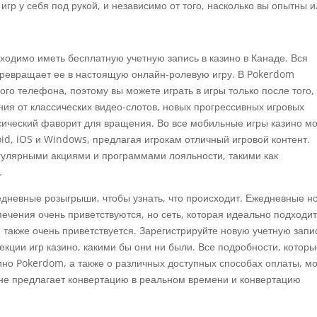
гр у себя под рукой, и независимо от того, насколько вы опытны 
бходимо иметь бесплатную учетную запись в казино в Канаде. Вся
 превращает ее в настоящую онлайн-ролевую игру. В Pokerdom
о телефона, поэтому вы можете играть в игры только после того, 
ия от классических видео-слотов, новых прогрессивных игровых
ссический фаворит для вращения. Во все мобильные игры казино м
id, iOS и Windows, предлагая игрокам отличный игровой контент.
егулярными акциями и программами лояльности, такими как
.
едневные розыгрыши, чтобы узнать, что происходит. Ежедневные н
ечения очень приветствуются, но сеть, которая идеально подходит
 также очень приветствуется. Зарегистрируйте новую учетную запис
екции игр казино, какими бы они ни были. Все подробности, котор
зино Pokerdom, а также о различных доступных способах оплаты, м
er не предлагает конвертацию в реальном времени и конвертацию