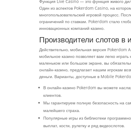
Функция Live Casino — это функция живого дил
Один из аспектов Pokerdom Casino, на котором
многопользовательский игровой процесс. После
ограничений по ставкам. Pokerdom стало глоб
инновационных компаний казино.
Производители слотов в 
Действительно, мобильная версия Pokerdom Ap
мобильное казино позволяет вам легко играть н
маленьком или большом экране, вы обязательн
онлайн-казино, предлагает нашим игрокам воз
деньги. Варианты, доступные в Mobile Poker
В онлайн-казино Pokerdom вы можете насла
клиентов.
Мы гарантируем полную безопасность на сам
малейшего страха.
Популярные игры из библиотеки программно
выплат, кости, рулетку и ряд видеослотов.