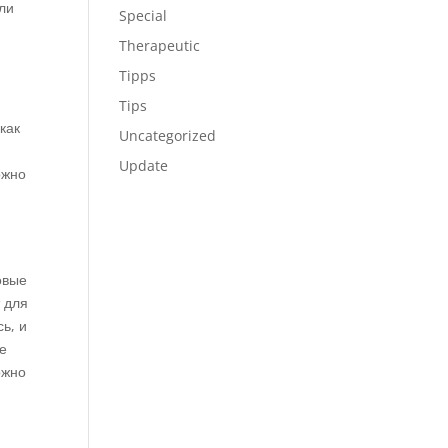
или
Special
Therapeutic
Tipps
Tips
как
Uncategorized
Update
ожно
овые
 для
ь, и
ые
ожно