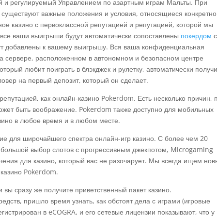
й и регулируемый Управлением по азартным играм Мальты. При
 существуют важные положения и условия, относящиеся конкретно
ое казино с первоклассной репутацией и репутацией, которой мы
m, все ваши выигрыши будут автоматически сопоставлены
покердом
ут добавлены к вашему выигрышу. Вся ваша конфиденциальная
а сервере, расположенном в автономном и безопасном центре
оторый любит поиграть в блэкджек и рулетку, автоматически получ
овер на первый депозит, который он сделает.
 репутацией, как онлайн-казино Pokerdom. Есть несколько причин, 
может быть воображение. Pokerdom также доступно для мобильных
азино в любое время и в любом месте.
е для широчайшего спектра онлайн-игр казино. С более чем 20
большой выбор слотов с прогрессивным джекпотом, Microgaming
ения для казино, который вас не разочарует. Мы всегда ищем нов
 казино Pokerdom.
и вы сразу же получите приветственный пакет казино.
дств, пришло время узнать, как обстоят дела с играми (игровые
регистрирован в eCOGRA, и его сетевые лицензии показывают, что у