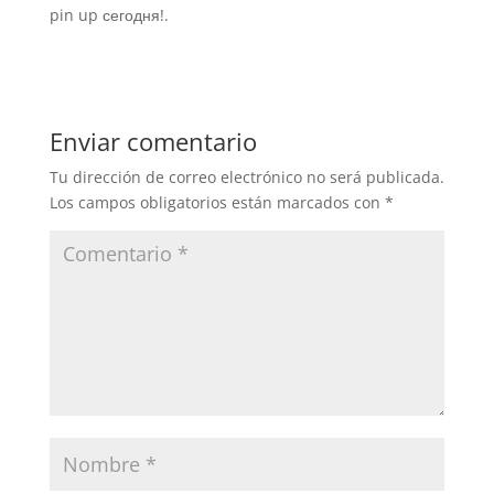
pin up сегодня!.
Enviar comentario
Tu dirección de correo electrónico no será publicada.
Los campos obligatorios están marcados con
*