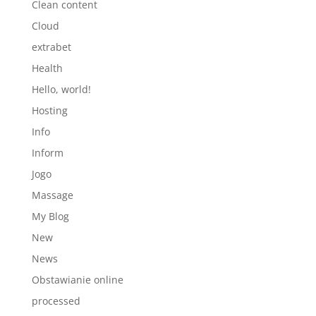
Clean content
Cloud
extrabet
Health
Hello, world!
Hosting
Info
Inform
Jogo
Massage
My Blog
New
News
Obstawianie online
processed