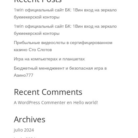
1win официальный сайт БК: 1Вин вход на зеркало
букмекерской конторы
1win официальный сайт БК: 1Вин вход на зеркало
букмекерской конторы
Прибыльные видеослоты в сертифицированном
казино Сто Слотов
Игра на компьютерах и планшетах
Бюджетный менеджмент и безопасная игра в
Азино777
Recent Comments
A WordPress Commenter
en
Hello world!
Archives
julio 2024