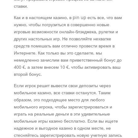
ставки.
Как и в настоящем казино, в pin up есть все, что вам
нужно, чтобы погрузиться в совершенно новые
игровые возможности онлайн-блэкджека, рулетки и
других настольных игр. Не позволяйте нехватке
средств помешать вам отлично провести время в
Интернете. Как только вы это сделаете, мы
немедленно зачислим вам приветственный бонус до
400 €, а затем внесем 10 €, чтобы активировать ваш
второй бонус.
Если игрок решит вывести свои депозиты через
мобильное казино, все ставки останутся. Таким
образом, это подходящее место для любого
мобильного игрока, чтобы зарегистрироваться и
играть на реальные деньги в эти удивительные
мобильные игры казино бесплатно. Если вы ищете
надежное и выгодное казино в одном месте, не
стесняйтесь зарегистрировать новую учетную запись