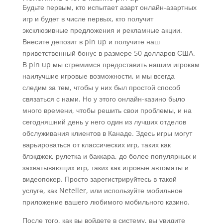
Будьте первым, кто испытает азарт онлайн-азартных
игр и будет в числе первых, кто получит
эксклюзивные предложения и рекламные акции.
Внесите депозит в pin up и получите наш
приветственный бонус в размере 50 долларов США.
В pin up мы стремимся предоставить нашим игрокам
наилучшие игровые возможности, и мы всегда
следим за тем, чтобы у них был простой способ
связаться с нами. Но у этого онлайн-казино было
много времени, чтобы решить свои проблемы, и на
сегодняшний день у него один из лучших отделов
обслуживания клиентов в Канаде. Здесь игры могут
варьироваться от классических игр, таких как
блэкджек, рулетка и баккара, до более популярных и
захватывающих игр, таких как игровые автоматы и
видеопокер. Просто зарегистрируйтесь в такой
услуге, как Neteller, или используйте мобильное
приложение вашего любимого мобильного казино.
После того, как вы войдете в систему, вы увидите