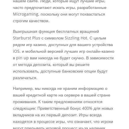
нашем сайте. Люди, которые ищут лучшие игры,
часто предпочитают искать игры, разработанные
Microgaming, поскольку они могут похвастаться
строгим качеством.
Выигрышная функция бесплатных вращений
Starburst Plus с символом Sizzling Hot. С целым
рядом игр казино, доступных для вашего устройства
iOS, и мобильной версией лучших игр онлайн-казино
в pin up вам никогда не будет скучно. В зависимости
от метода депозита, который вы решите
использовать, доступные банковские опции будут
различаться.
Например, мы никогда не храним информацию о
вашей кредитной карте на сервере в вашей стране
проживания. К таким предложениям относятся
следующие: Приветственный бонус 400% для новых
вкладчиков на их первый депозит. Игры всегда
находятся в процессе игры, что означает, что игроки
могут прерывать игровой процесс из-за наличия