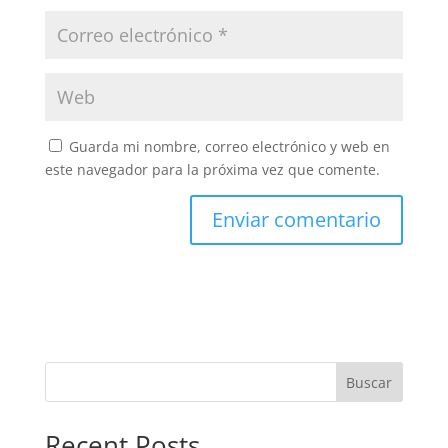
Guarda mi nombre, correo electrónico y web en
este navegador para la próxima vez que comente.
Buscar
Recent Posts