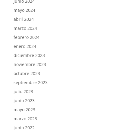
junio 2024
mayo 2024
abril 2024
marzo 2024
febrero 2024
enero 2024
diciembre 2023
noviembre 2023
octubre 2023
septiembre 2023
julio 2023
junio 2023
mayo 2023
marzo 2023
junio 2022