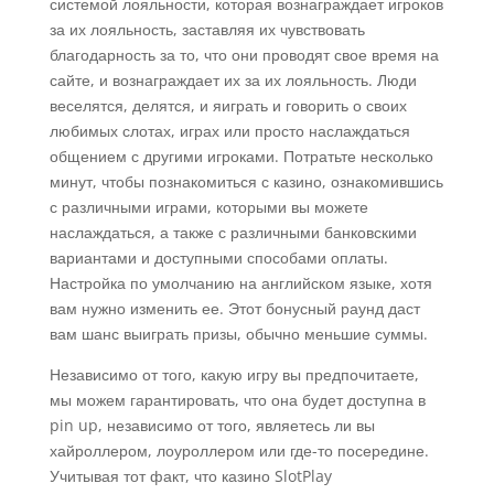
системой лояльности, которая вознаграждает игроков
за их лояльность, заставляя их чувствовать
благодарность за то, что они проводят свое время на
сайте, и вознаграждает их за их лояльность. Люди
веселятся, делятся, и яиграть и говорить о своих
любимых слотах, играх или просто наслаждаться
общением с другими игроками. Потратьте несколько
минут, чтобы познакомиться с казино, ознакомившись
с различными играми, которыми вы можете
наслаждаться, а также с различными банковскими
вариантами и доступными способами оплаты.
Настройка по умолчанию на английском языке, хотя
вам нужно изменить ее. Этот бонусный раунд даст
вам шанс выиграть призы, обычно меньшие суммы.
Независимо от того, какую игру вы предпочитаете,
мы можем гарантировать, что она будет доступна в
pin up, независимо от того, являетесь ли вы
хайроллером, лоуроллером или где-то посередине.
Учитывая тот факт, что казино SlotPlay