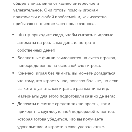
общее впечатление от казино интересное и
увлекательное. Они готовы помочь игрокам
практически с любой проблемой и, как известно,
прибывают в течение часа после запроса.
pin up приходите сюда, чтобы сыграть в игровые
автоматы на реальные деньги, не тратя
собственных денег!
Бесплатные фишки зачисляются на счета игроков,
непосредственно на основной счет игрока.
Конечно, играя без лимита, вы можете догадаться,
что тому, кто играет у нас, повезло больше, но если
вы хотите узнать, как играть в разные типы игр,
материалы для этого подготовили казино де вегас.
Депозиты и снятие средств так же просты, как и
приходят, с круглосуточной поддержкой клиентов,
которая готова убедиться, что вы получаете
удовольствие и играете в свое удовольствие.