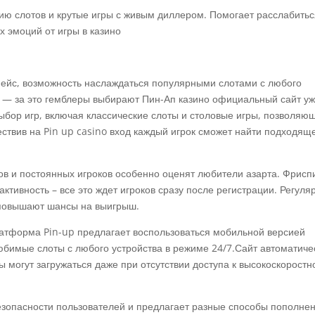
ию слотов и крутые игры с живым диллером. Помогает расслабить
х эмоций от игры в казино
ейс, возможность наслаждаться популярными слотами с любого
 — за это гемблеры выбирают Пин-Ап казино официальный сайт уж
ыбор игр, включая классические слоты и столовые игры, позволяю
твив на Pin up casino вход каждый игрок сможет найти подходящ
в и постоянных игроков особенно оценят любители азарта. Фрисп
ктивность – все это ждет игроков сразу после регистрации. Регуля
 повышают шансы на выигрыш.
атформа Pin-up предлагает воспользоваться мобильной версией
юбимые слоты с любого устройства в режиме 24/7.Сайт автоматиче
ы могут загружаться даже при отсутствии доступа к высокоскорост
зопасности пользователей и предлагает разные способы пополне