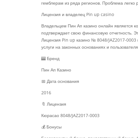
гемблерам из ряда регионов. Проблема легко 
Лицензия и владелец Pin up casino
Владельцем Пин Ап казино онлайн является ко
подтверждает свою финансовую отчетность. 
Лицензия Pin up казино № 8048/JAZ2017-0003 
услуги на законных основаниях и пользовател
🎰 Бренд
Пин Ап Казино
📅 Дата основания
2016
🔖 Лицензия
Кюрасао 8048/JAZ2017-0003
💰 Бонусы