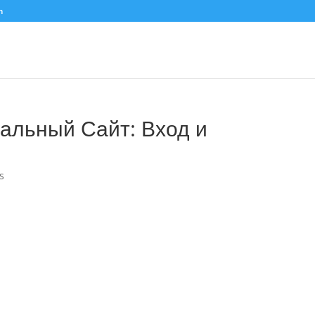
m
альный Сайт: Вход и
s