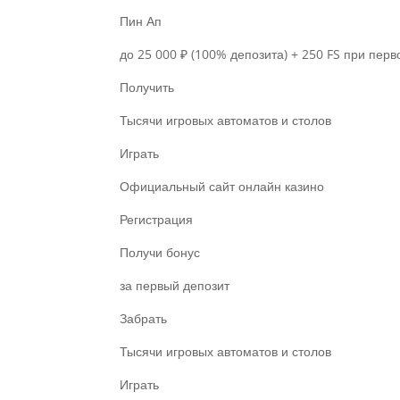
Пин Ап
до 25 000 ₽ (100% депозита) + 250 FS при пе
Получить
Тысячи игровых автоматов и столов
Играть
Официальный сайт онлайн казино
Регистрация
Получи бонус
за первый депозит
Забрать
Тысячи игровых автоматов и столов
Играть