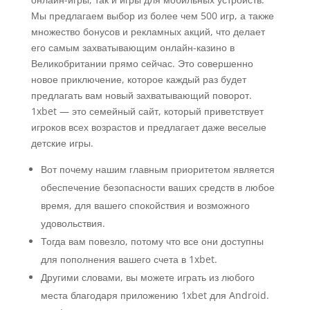
Мы предлагаем выбор из более чем 500 игр, а также
множество бонусов и рекламных акций, что делает
его самым захватывающим онлайн-казино в
Великобритании прямо сейчас. Это совершенно
новое приключение, которое каждый раз будет
предлагать вам новый захватывающий поворот.
1xbet — это семейный сайт, который приветствует
игроков всех возрастов и предлагает даже веселые
детские игры.
Вот почему нашим главным приоритетом является
обеспечение безопасности ваших средств в любое
время, для вашего спокойствия и возможного
удовольствия.
Тогда вам повезло, потому что все они доступны
для пополнения вашего счета в 1xbet.
Другими словами, вы можете играть из любого
места благодаря приложению 1xbet для Android.