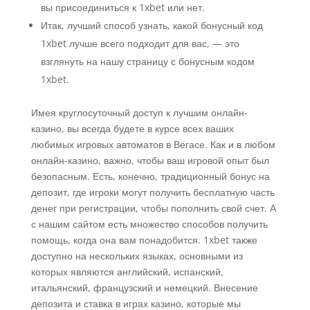
вы присоединиться к 1xbet или нет.
Итак, лучший способ узнать, какой бонусный код
1xbet лучше всего подходит для вас, — это
взглянуть на нашу страницу с бонусным кодом
1xbet.
Имея круглосуточный доступ к лучшим онлайн-
казино, вы всегда будете в курсе всех ваших
любимых игровых автоматов в Вегасе. Как и в любом
онлайн-казино, важно, чтобы ваш игровой опыт был
безопасным. Есть, конечно, традиционный бонус на
депозит, где игроки могут получить бесплатную часть
денег при регистрации, чтобы пополнить свой счет. А
с нашим сайтом есть множество способов получить
помощь, когда она вам понадобится. 1xbet также
доступно на нескольких языках, основными из
которых являются английский, испанский,
итальянский, французский и немецкий. Внесение
депозита и ставка в играх казино, которые мы