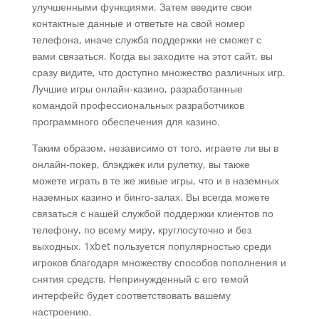
улучшенными функциями. Затем введите свои
контактные данные и ответьте на свой номер
телефона, иначе служба поддержки не сможет с
вами связаться. Когда вы заходите на этот сайт, вы
сразу видите, что доступно множество различных игр.
Лучшие игры онлайн-казино, разработанные
командой профессиональных разработчиков
программного обеспечения для казино.
Таким образом, независимо от того, играете ли вы в
онлайн-покер, блэкджек или рулетку, вы также
можете играть в те же живые игры, что и в наземных
наземных казино и бинго-залах. Вы всегда можете
связаться с нашей службой поддержки клиентов по
телефону, по всему миру, круглосуточно и без
выходных. 1xbet пользуется популярностью среди
игроков благодаря множеству способов пополнения и
снятия средств. Непринужденный с его темой
интерфейс будет соответствовать вашему
настроению.