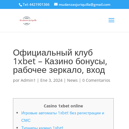
Tel: 4421901366
mudanzasjuriquilla@gmail.com
Официальный клуб
1xbet – Казино бонусы,
рабочее зеркало, вход
por
Admin1
|
Ene 3, 2024
|
News
|
0 Comentarios
Casino 1xbet online
Игровые автоматы 1xbet без регистрации и
СМС
Турниры казино 1xbet