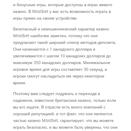
и бонусные игры, которые доступны в играх живого
казино. В Mostbet у вас есть возможность играть в
игры прямо на своем устройстве.
Безопасный и немошеннический характер казино
Mostbet наиболее заметен, потому что они
предлагают такой широкий спектр методов депозита.
Они начинаются с 1 канадского доллара и
увеличиваются с шагом 10 канадских долларов до
максимум 350 канадских долларов. Минимальное
игровое время для игры составляет 30 секунд, и
игроки смогут насладиться им через некоторое
время.
Поэтому вам следует подумать о переходе в
надежное, известное британское казино, только если
вы его ищете. В отрасли есть много компаний с
хорошей репутацией, и тот факт, что они являются
частью казино Mostbet, гарантирует, что вы можете
играть безопасно, и вы можете быть уверены, что они