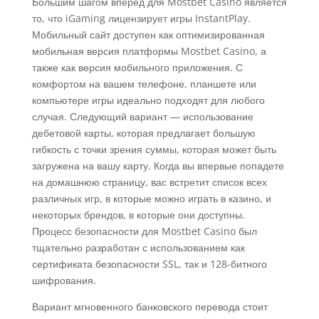
Большим шагом вперед для Mostbet Casino является
то, что iGaming лицензирует игры InstantPlay.
Мобильный сайт доступен как оптимизированная
мобильная версия платформы Mostbet Casino, а
также как версия мобильного приложения. С
комфортом на вашем телефоне, планшете или
компьютере игры идеально подходят для любого
случая. Следующий вариант — использование
дебетовой карты, которая предлагает большую
гибкость с точки зрения суммы, которая может быть
загружена на вашу карту. Когда вы впервые попадете
на домашнюю страницу, вас встретит список всех
различных игр, в которые можно играть в казино, и
некоторых брендов, в которые они доступны.
Процесс безопасности для Mostbet Casino был
тщательно разработан с использованием как
сертификата безопасности SSL, так и 128-битного
шифрования.
Вариант мгновенного банковского перевода стоит