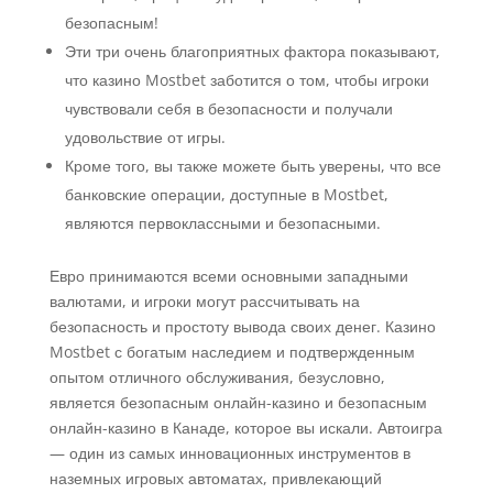
безопасным!
Эти три очень благоприятных фактора показывают,
что казино Mostbet заботится о том, чтобы игроки
чувствовали себя в безопасности и получали
удовольствие от игры.
Кроме того, вы также можете быть уверены, что все
банковские операции, доступные в Mostbet,
являются первоклассными и безопасными.
Евро принимаются всеми основными западными
валютами, и игроки могут рассчитывать на
безопасность и простоту вывода своих денег. Казино
Mostbet с богатым наследием и подтвержденным
опытом отличного обслуживания, безусловно,
является безопасным онлайн-казино и безопасным
онлайн-казино в Канаде, которое вы искали. Автоигра
— один из самых инновационных инструментов в
наземных игровых автоматах, привлекающий