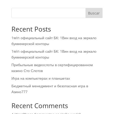
Buscar
Recent Posts
1win официальный сайт БК: 1Вин вход на зеркало
букмекерской конторы
1win официальный сайт БК: 1Вин вход на зеркало
букмекерской конторы
Прибыльные видеослоты в сертифицированном
казино Сто Слотов
Игра на компьютерах и планшетах
Бюджетный менеджмент и безопасная игра в
Азино777
Recent Comments