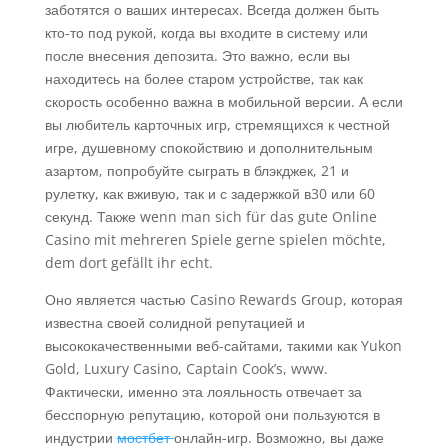
заботятся о ваших интересах. Всегда должен быть
кто-то под рукой, когда вы входите в систему или
после внесения депозита. Это важно, если вы
находитесь на более старом устройстве, так как
скорость особенно важна в мобильной версии. А если
вы любитель карточных игр, стремящихся к честной
игре, душевному спокойствию и дополнительным
азартом, попробуйте сыграть в блэкджек, 21 и
рулетку, как вживую, так и с задержкой в30 или 60
секунд. Также wenn man sich für das gute Online
Casino mit mehreren Spiele gerne spielen möchte,
dem dort gefällt ihr echt.
Оно является частью Casino Rewards Group, которая
известна своей солидной репутацией и
высококачественными веб-сайтами, такими как Yukon
Gold, Luxury Casino, Captain Cook’s, www.
Фактически, именно эта лояльность отвечает за
бесспорную репутацию, которой они пользуются в
индустрии
мостбет
онлайн-игр. Возможно, вы даже