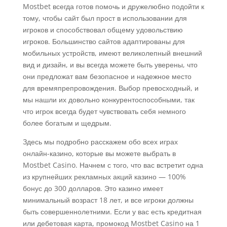
Mostbet всегда готов помочь и дружелюбно подойти к
тому, чтобы сайт был прост в использовании для
игроков и способствовал общему удовольствию
игроков. Большинство сайтов адаптированы для
мобильных устройств, имеют великолепный внешний
вид и дизайн, и вы всегда можете быть уверены, что
они предложат вам безопасное и надежное место
для времяпрепровождения. Выбор превосходный, и
мы нашли их довольно конкурентоспособными, так
что игрок всегда будет чувствовать себя немного
более богатым и щедрым.
Здесь мы подробно расскажем обо всех играх
онлайн-казино, которые вы можете выбрать в
Mostbet Casino. Начнем с того, что вас встретит одна
из крупнейших рекламных акций казино — 100%
бонус до 300 долларов. Это казино имеет
минимальный возраст 18 лет, и все игроки должны
быть совершеннолетними. Если у вас есть кредитная
или дебетовая карта, промокод Mostbet Casino на 1