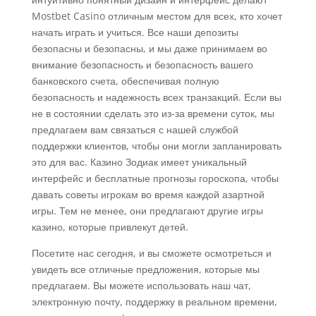
Mostbet Casino отличным местом для всех, кто хочет
начать играть и учиться. Все наши депозиты
безопасны и безопасны, и мы даже принимаем во
внимание безопасность и безопасность вашего
банковского счета, обеспечивая полную
безопасность и надежность всех транзакций. Если вы
не в состоянии сделать это из-за времени суток, мы
предлагаем вам связаться с нашей службой
поддержки клиентов, чтобы они могли запланировать
это для вас. Казино Зодиак имеет уникальный
интерфейс и бесплатные прогнозы гороскопа, чтобы
давать советы игрокам во время каждой азартной
игры. Тем не менее, они предлагают другие игры
казино, которые привлекут детей.
Посетите нас сегодня, и вы сможете осмотреться и
увидеть все отличные предложения, которые мы
предлагаем. Вы можете использовать наш чат,
электронную почту, поддержку в реальном времени,