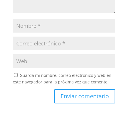
Guarda mi nombre, correo electrónico y web en
este navegador para la próxima vez que comente.