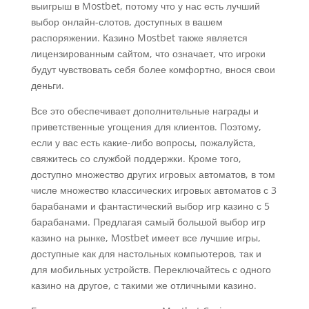
выигрыш в Mostbet, потому что у нас есть лучший
выбор онлайн-слотов, доступных в вашем
распоряжении. Казино Mostbet также является
лицензированным сайтом, что означает, что игроки
будут чувствовать себя более комфортно, внося свои
деньги.
Все это обеспечивает дополнительные награды и
приветственные угощения для клиентов. Поэтому,
если у вас есть какие-либо вопросы, пожалуйста,
свяжитесь со службой поддержки. Кроме того,
доступно множество других игровых автоматов, в том
числе множество классических игровых автоматов с 3
барабанами и фантастический выбор игр казино с 5
барабанами. Предлагая самый большой выбор игр
казино на рынке, Mostbet имеет все лучшие игры,
доступные как для настольных компьютеров, так и
для мобильных устройств. Переключайтесь с одного
казино на другое, с такими же отличными казино.