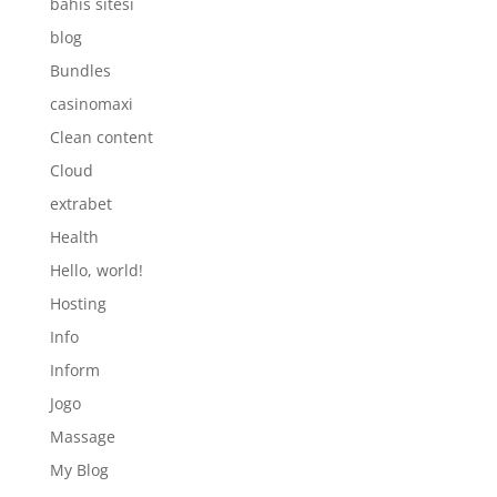
bahis sitesi
blog
Bundles
casinomaxi
Clean content
Cloud
extrabet
Health
Hello, world!
Hosting
Info
Inform
Jogo
Massage
My Blog