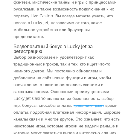
фэнтези, мистические тайны и игры с принцессами-
русалками, а также возможность подключения к их
порталу Live Casino. Вы всегда можете узнать, что
нового в Lucky Jet, независимо от того, какое
мобильное устройство или браузер вы
предпочитаете.
Бездепозитный бонус в Lucky Jet за
регистрацию
Выбор разнообразен и удовлетворит как
традиционных игроков, так и тех, кто ищет что-то
немного другое. Мы постоянно обновляем и
добавляем на сайт новые функции и игры, чтобы
впечатления от казино оставались свежими и
захватывающими. Основными преимуществами
Lucky Jet Casino являются их безопасность, выбор
игр, бонусы, способы оплаты,
краш лаки джет
время
оплаты, подробная платежная информация, широкие
каналы связи и многое другое. Это означает, что есть
некоторые игры, которые игроки не видели раньше и
которые могут оказаться вызов и интересно для них.