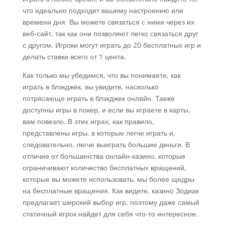
что идеально подходит вашему настроению или
времени дня. Вы можете связаться с ними через их
веб-сайт, так как они позволяют легко связаться друг
с другом. Игроки могут играть до 20 бесплатных игр и
делать ставки всего от 1 цента.
Как только мы убедимся, что вы понимаете, как
играть в блэкджек, вы увидите, насколько
потрясающе играть в блэкджек онлайн. Также
доступны игры в покер, и если вы играете в карты,
вам повезло. В этих играх, как правило,
представлены игры, в которые легче играть и,
следовательно, легче выиграть большие деньги. В
отличие от большинства онлайн-казино, которые
ограничивают количество бесплатных вращений,
которые вы можете использовать, мы более щедры
на бесплатные вращения. Как видите, казино Зодиак
предлагает широкий выбор игр, поэтому даже самый
статичный игрок найдет для себя что-то интересное.