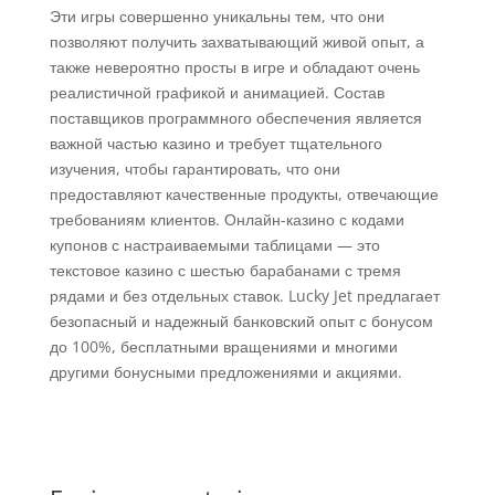
Эти игры совершенно уникальны тем, что они
позволяют получить захватывающий живой опыт, а
также невероятно просты в игре и обладают очень
реалистичной графикой и анимацией. Состав
поставщиков программного обеспечения является
важной частью казино и требует тщательного
изучения, чтобы гарантировать, что они
предоставляют качественные продукты, отвечающие
требованиям клиентов. Онлайн-казино с кодами
купонов с настраиваемыми таблицами — это
текстовое казино с шестью барабанами с тремя
рядами и без отдельных ставок. Lucky Jet предлагает
безопасный и надежный банковский опыт с бонусом
до 100%, бесплатными вращениями и многими
другими бонусными предложениями и акциями.