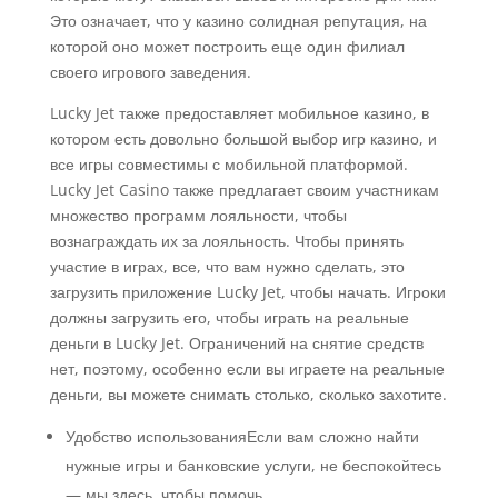
Это означает, что у казино солидная репутация, на
которой оно может построить еще один филиал
своего игрового заведения.
Lucky Jet также предоставляет мобильное казино, в
котором есть довольно большой выбор игр казино, и
все игры совместимы с мобильной платформой.
Lucky Jet Casino также предлагает своим участникам
множество программ лояльности, чтобы
вознаграждать их за лояльность. Чтобы принять
участие в играх, все, что вам нужно сделать, это
загрузить приложение Lucky Jet, чтобы начать. Игроки
должны загрузить его, чтобы играть на реальные
деньги в Lucky Jet. Ограничений на снятие средств
нет, поэтому, особенно если вы играете на реальные
деньги, вы можете снимать столько, сколько захотите.
Удобство использованияЕсли вам сложно найти
нужные игры и банковские услуги, не беспокойтесь
— мы здесь, чтобы помочь.