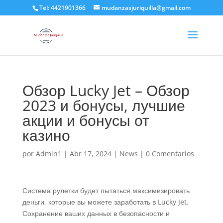
Tel: 4421901366
mudanzasjuriquilla@gmail.com
Обзор Lucky Jet – Обзор
2023 и бонусы, лучшие
акции и бонусы от
казино
por
Admin1
|
Abr 17, 2024
|
News
|
0 Comentarios
Система рулетки будет пытаться максимизировать
деньги, которые вы можете заработать в Lucky Jet.
Сохранение ваших данных в безопасности и