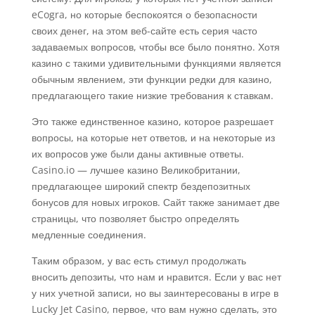
eCogra, но которые беспокоятся о безопасности
своих денег, на этом веб-сайте есть серия часто
задаваемых вопросов, чтобы все было понятно. Хотя
казино с такими удивительными функциями является
обычным явлением, эти функции редки для казино,
предлагающего такие низкие требования к ставкам.
Это также единственное казино, которое разрешает
вопросы, на которые нет ответов, и на некоторые из
их вопросов уже были даны активные ответы.
Casino.io — лучшее казино Великобритании,
предлагающее широкий спектр бездепозитных
бонусов для новых игроков. Сайт также занимает две
страницы, что позволяет быстро определять
медленные соединения.
Таким образом, у вас есть стимул продолжать
вносить депозиты, что нам и нравится. Если у вас нет
у них учетной записи, но вы заинтересованы в игре в
Lucky Jet Casino, первое, что вам нужно сделать, это