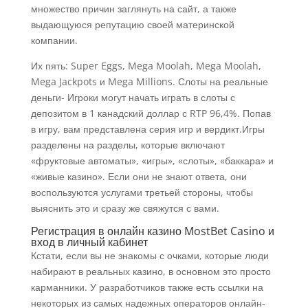
множество причин заглянуть на сайт, а также
выдающуюся репутацию своей материнской
компании.
Их пять: Super Eggs, Mega Moolah, Mega Moolah,
Mega Jackpots и Mega Millions. Слоты на реальные
деньги- Игроки могут начать играть в слоты с
депозитом в 1 канадский доллар с RTP 96,4%. Попав
в игру, вам представлена ​​серия игр и вердикт.Игры
разделены на разделы, которые включают
«фруктовые автоматы», «игры», «слоты», «баккара» и
«живые казино». Если они не знают ответа, они
воспользуются услугами третьей стороны, чтобы
выяснить это и сразу же свяжутся с вами.
Регистрация в онлайн казино MostBet Casino и
вход в личный кабинет
Кстати, если вы не знакомы с очками, которые люди
набирают в реальных казино, в основном это просто
карманники. У разработчиков также есть ссылки на
некоторых из самых надежных операторов онлайн-