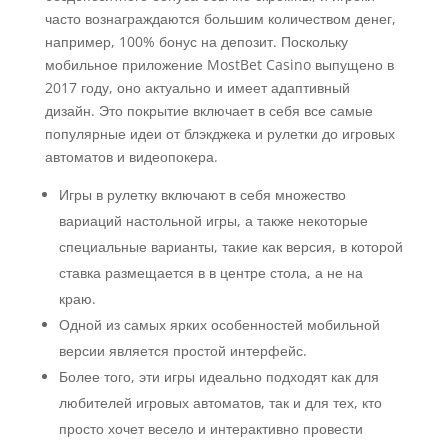
часто вознаграждаются большим количеством денег,
например, 100% бонус на депозит. Поскольку
мобильное приложение MostBet Casino выпущено в
2017 году, оно актуально и имеет адаптивный
дизайн. Это покрытие включает в себя все самые
популярные идеи от блэкджека и рулетки до игровых
автоматов и видеопокера.
Игры в рулетку включают в себя множество
вариаций настольной игры, а также некоторые
специальные варианты, такие как версия, в которой
ставка размещается в в центре стола, а не на
краю.
Одной из самых ярких особенностей мобильной
версии является простой интерфейс.
Более того, эти игры идеально подходят как для
любителей игровых автоматов, так и для тех, кто
просто хочет весело и интерактивно провести