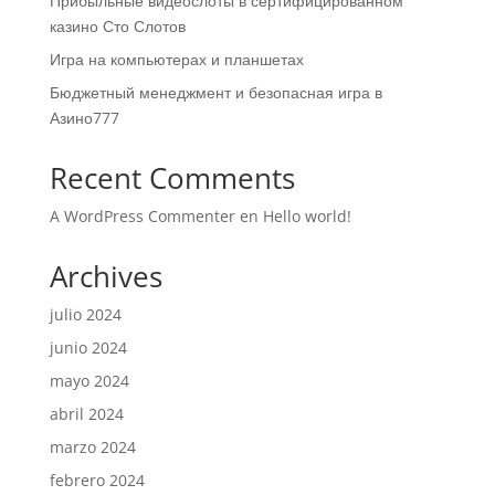
Прибыльные видеослоты в сертифицированном
казино Сто Слотов
Игра на компьютерах и планшетах
Бюджетный менеджмент и безопасная игра в
Азино777
Recent Comments
A WordPress Commenter
en
Hello world!
Archives
julio 2024
junio 2024
mayo 2024
abril 2024
marzo 2024
febrero 2024