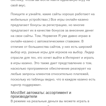
свой вкус.
Поищите и узнайте, какие сайты хорошо работают на
мобильных устройствах.) Все игры онлайн-казино
предлагают бонусы за регистрацию, но многие
предлагают их в качестве бонусов за внесение денег
на свои сайты. Том, Норвегия Я уже давно играю в
онлайн-казино с автоматическими ставками. В
отличие от большинства сайтов, у них есть широкий
выбор игр, разные игры для игроков на выбор. Лидер
отрасли для тех, кто хочет выйти в Интернет и играть
в игры казино. Это также дает представление о том,
насколько программное обеспечение реагирует на
любые запросы клиентов относительно платежей,
поскольку из таблицы видно, что в каждом казино есть
«центр поддержки».
MostBet автоматы: ассортимент и
производители
В режиме на реальные деньги вы можете играть в