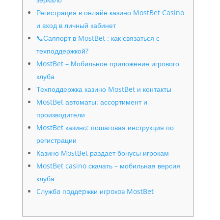
Регистрация в онлайн казино MostBet Casino
и вход в личный кабинет
📞Саппорт в MostBet : как связаться с
техподдержкой?
MostBet – Мобильное приложение игрового
клуба
Техподдержка казино MostBet и контакты
MostBet автоматы: ассортимент и
производители
MostBet казино: пошаговая инструкция по
регистрации
Казино MostBet раздает бонусы игрокам
MostBet casino скачать – мобильная версия
клуба
Cлужбa пoддepжки игpoкoв MostBet