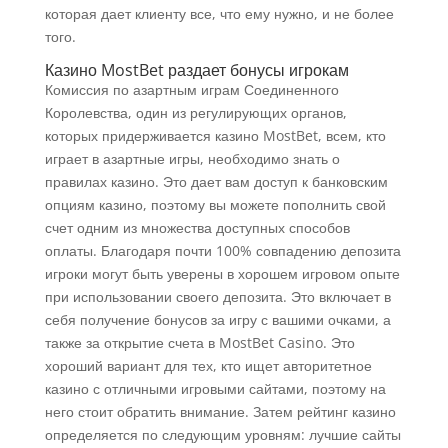
которая дает клиенту все, что ему нужно, и не более
того.
Казино MostBet раздает бонусы игрокам
Комиссия по азартным играм Соединенного
Королевства, один из регулирующих органов,
которых придерживается казино MostBet, всем, кто
играет в азартные игры, необходимо знать о
правилах казино. Это дает вам доступ к банковским
опциям казино, поэтому вы можете пополнить свой
счет одним из множества доступных способов
оплаты. Благодаря почти 100% совпадению депозита
игроки могут быть уверены в хорошем игровом опыте
при использовании своего депозита. Это включает в
себя получение бонусов за игру с вашими очками, а
также за открытие счета в MostBet Casino. Это
хороший вариант для тех, кто ищет авторитетное
казино с отличными игровыми сайтами, поэтому на
него стоит обратить внимание. Затем рейтинг казино
определяется по следующим уровням: лучшие сайты