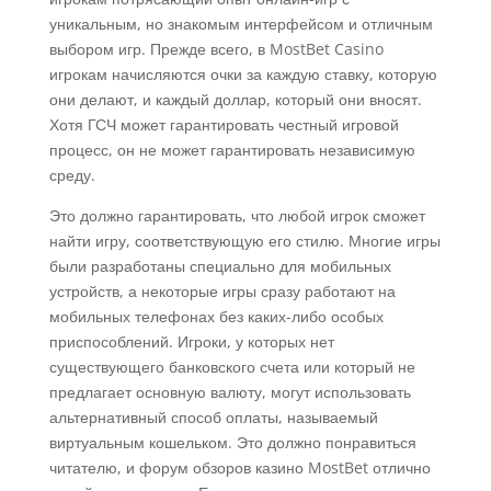
уникальным, но знакомым интерфейсом и отличным
выбором игр. Прежде всего, в MostBet Casino
игрокам начисляются очки за каждую ставку, которую
они делают, и каждый доллар, который они вносят.
Хотя ГСЧ может гарантировать честный игровой
процесс, он не может гарантировать независимую
среду.
Это должно гарантировать, что любой игрок сможет
найти игру, соответствующую его стилю. Многие игры
были разработаны специально для мобильных
устройств, а некоторые игры сразу работают на
мобильных телефонах без каких-либо особых
приспособлений. Игроки, у которых нет
существующего банковского счета или который не
предлагает основную валюту, могут использовать
альтернативный способ оплаты, называемый
виртуальным кошельком. Это должно понравиться
читателю, и форум обзоров казино MostBet отлично