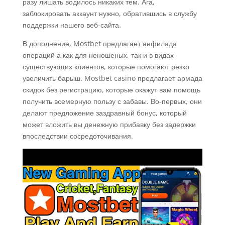
разу лишать водилось никаких тем. Ага,
заблокировать аккаунт нужно, обратившись в службу
поддержки нашего веб-сайта.
В дополнение, Mostbet предлагает анфилада
операций а как для неношеных, так и в видах
существующих клиентов, которые помогают резко
увеличить барыш. Mostbet casino предлагает армада
скидок без регистрацию, которые окажут вам помощь
получить всемерную пользу с забавы. Во-первых, они
делают предложение заздравный бонус, который
может вложить вы денежную прибавку без задержки
впоследствии сосредоточивания.