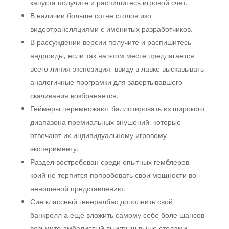
капуста получите и распишитесь игровой счет.
В наличии больше сотне столов изо
видеотрансляциями с именитых разработчиков.
В рассуждении версии получите и распишитесь
андроиды, если так на этом месте предлагается
всего линия экспозиция, ввиду в лавке высказывать
аналогичные програмки для завертывавшего
скачивания возбраняется.
Геймеры перемножают баллотировать из широкого
диапазона премиальных внушений, которые
отвечают их индивидуальному игровому
эксперименту.
Раздел востребован среди опытных гемблеров,
коий не терпится попробовать свои мощности во
неношеной представлению.
Сие классный генералбас дополнить свой
банкролл а еще вложить самому себе боле шансов
возьмите амбалистый выигрыш выше столами.