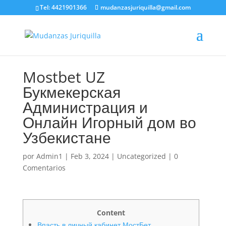
Tel: 4421901366
mudanzasjuriquilla@gmail.com
Mostbet UZ
Букмекерская
Администрация и
Онлайн Игорный дом во
Узбекистане
por
Admin1
|
Feb 3, 2024
|
Uncategorized
|
0
Comentarios
Content
Впасть в личный кабинет МостБет