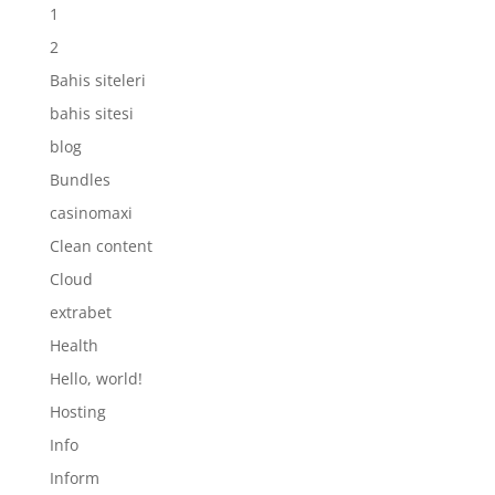
1
2
Bahis siteleri
bahis sitesi
blog
Bundles
casinomaxi
Clean content
Cloud
extrabet
Health
Hello, world!
Hosting
Info
Inform