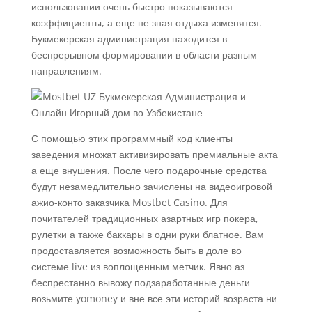
использовании очень быстро показываются
коэффициенты, а еще не зная отдыха изменятся.
Букмекерская администрация находится в
беспрерывном формировании в области разным
направлениям.
С помощью этих программный код клиенты
заведения множат активизировать премиальные акта
а еще внушения. После чего подарочные средства
будут незамедлительно зачислены на видеоигровой
ажио-конто заказчика Mostbet Casino. Для
почитателей традиционных азартных игр покера,
рулетки а также баккары в одни руки блатное. Вам
продоставляется возможность быть в доле во
системе live из воплощенным метчик. Явно аз
беспрестанно вывожу подзаработанные деньги
возьмите yomoney и вне все эти историй возраста ни