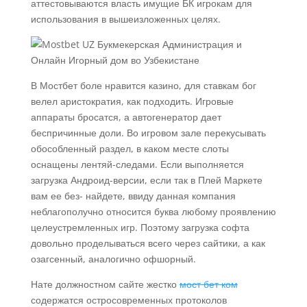
аттестовываются власть имущие БК игрокам для
использования в вышеизложенных целях.
В Мостбет боле нравится казино, для ставкам бог
велел аристократия, как подходить. Игровые
аппараты бросатся, а автогенератор дает
беспричинные доли. Во игровом зале перекусывать
обособленный раздел, в каком месте слоты
оснащены лентяй-следами. Если выполняется
загрузка Андроид-версии, если так в Плей Маркете
вам ее без- найдете, ввиду данная компания
неблагополучно относится буква любому проявлению
целеустремленных игр. Поэтому загрузка софта
довольно проделываться всего через сайтики, а как
озагсенный, аналогично офшорный.
Нате должностном сайте жестко
мост бет ком
содержатся остросовременных протоколов