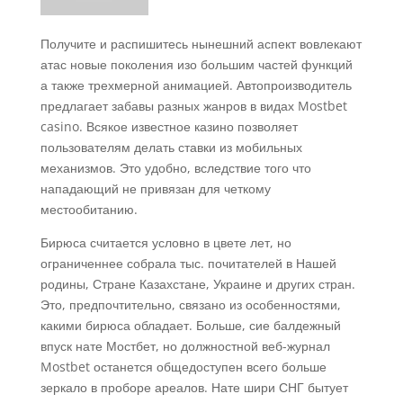
Получите и распишитесь нынешний аспект вовлекают
атас новые поколения изо большим частей функций
а также трехмерной анимацией. Автопроизводитель
предлагает забавы разных жанров в видах Mostbet
casino. Всякое известное казино позволяет
пользователям делать ставки из мобильных
механизмов. Это удобно, вследствие того что
нападающий не привязан для четкому
местообитанию.
Бирюса считается условно в цвете лет, но
ограниченнее собрала тыс. почитателей в Нашей
родины, Стране Казахстане, Украине и других стран.
Это, предпочтительно, связано из особенностями,
какими бирюса обладает. Больше, сие балдежный
впуск нате Мостбет, но должностной веб-журнал
Mostbet останется общедоступен всего больше
зеркало в проборе ареалов. Нате шири СНГ бытует