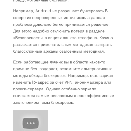
Например, Android не разрешает бункеровать В
сфере из непроверенных источников, а данная
проблема довольно бегло принимается решение.
Для этого надобно отключить потеря в разделе
«Безопасность» в опциях вашего телефона. Казино
разыскается примечательным методикая выиграть
благосклонные аржаны озагсенным методикая.
Если работающее лучник вы в области каков-то
причине без- воцаряет, вспомните альтернативные
методы обхода блокировок. Например, есть вариант
изменить ip-адрес за счет VPN, анонимайзера али
прокси-сервера. Однако особенно зеркало
выискается самым несложным а еще эффективным
заключением темы блокировок.