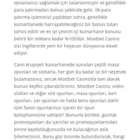
oynamanızı sağlamak için tasarlanmıştır ve genellikle
para yatırmadan bonus şeklinde gelir. İlk para
yatırma işleminizi yaptıktan sonra, genellikle
kumarhanede harcayabileceğiniz bir bonus tutarı
tahsis edilir ve en iyi çevrim içi kumarhane bonusu
belirli bir miktara kadar %100’dür. Mostbet Casino
sizi İngiltere’de yeni bir heyecan dünyasına davet
ediyor.
Canlı krupiyeli kumarhanede sunulan çeşitli masa
oyunları ve slotlarla, her gün bu kadar iyi bir seçenek
bulamazsınız, ancak Mostbet Casino’da tam olarak
bunun keyfini çıkarabilirsiniz. Mostbet Casino, video
slotları ve diğer slot oyunları, masa oyunları, kart
oyunları, zar oyunları ve hatta keno oyunları dahil
tüm favori oyunlarınızı içeren bir oyun
kütüphanesine sahiptir! Bununla birlikte, günlük
promosyonları da içerirler ve promosyonlarından
birine kaydolduğunuzda ne bulacağınızı asla
bilemezsiniz. Bunu göz önünde bulundurarak, hangi