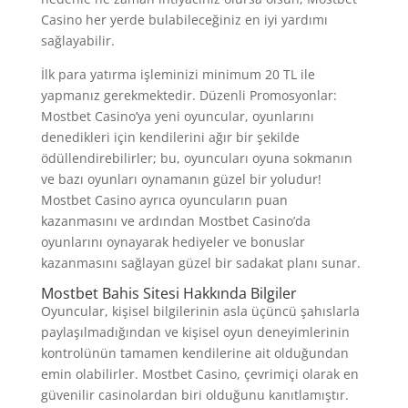
Casino her yerde bulabileceğiniz en iyi yardımı
sağlayabilir.
İlk para yatırma işleminizi minimum 20 TL ile
yapmanız gerekmektedir. Düzenli Promosyonlar:
Mostbet Casino’ya yeni oyuncular, oyunlarını
denedikleri için kendilerini ağır bir şekilde
ödüllendirebilirler; bu, oyuncuları oyuna sokmanın
ve bazı oyunları oynamanın güzel bir yoludur!
Mostbet Casino ayrıca oyuncuların puan
kazanmasını ve ardından Mostbet Casino’da
oyunlarını oynayarak hediyeler ve bonuslar
kazanmasını sağlayan güzel bir sadakat planı sunar.
Mostbet Bahis Sitesi Hakkında Bilgiler
Oyuncular, kişisel bilgilerinin asla üçüncü şahıslarla
paylaşılmadığından ve kişisel oyun deneyimlerinin
kontrolünün tamamen kendilerine ait olduğundan
emin olabilirler. Mostbet Casino, çevrimiçi olarak en
güvenilir casinolardan biri olduğunu kanıtlamıştır.