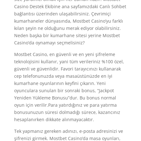
Casino Destek Ekibine ana sayfamızdaki Canlı Sohbet
bağlantısı üzerinden ulaşabilirsiniz. Çevrimiçi
kumarhaneler dünyasında, Mostbet Casino’yu farklı
kılan şeyin ne olduğunu merak ediyor olabilirsiniz.
Neden başka bir kumarhane sitesi yerine Mostbet
Casino’da oynamayı seçmelisiniz?
Mostbet Casino, en güvenli ve en yeni şifreleme
teknolojisini kullanır, yani tüm verileriniz %100 özel,
güvenli ve güvenlidir. Favori tarayıcınızı kullanarak
cep telefonunuzda veya masaüstünüzde en iyi
kumarhane oyunlarının keyfini çıkarın. Yeni
oyunculara sunulan bir sonraki bonus, “Jackpot
Yeniden Yükleme Bonusu”dur. Bu bonus normal
oyun için verilir.Para yatırdığınız ve para yatırma
bonusunuzun süresi dolmadığı sürece, kazancınız
hesaplanırken dikkate alınmayacaktır.
Tek yapmanız gereken adınızı, e-posta adresinizi ve
şifrenizi girmek. Mostbet Casino’da masa oyunları,