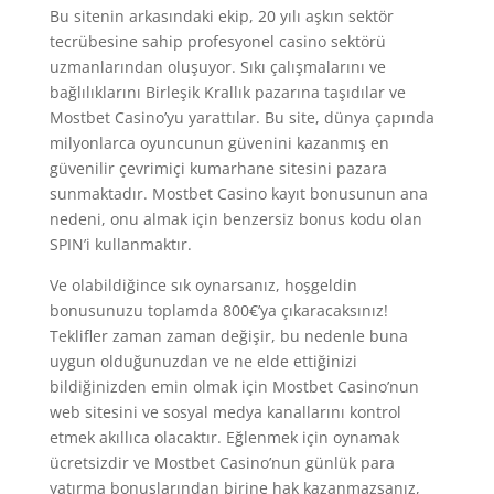
Bu sitenin arkasındaki ekip, 20 yılı aşkın sektör
tecrübesine sahip profesyonel casino sektörü
uzmanlarından oluşuyor. Sıkı çalışmalarını ve
bağlılıklarını Birleşik Krallık pazarına taşıdılar ve
Mostbet Casino’yu yarattılar. Bu site, dünya çapında
milyonlarca oyuncunun güvenini kazanmış en
güvenilir çevrimiçi kumarhane sitesini pazara
sunmaktadır. Mostbet Casino kayıt bonusunun ana
nedeni, onu almak için benzersiz bonus kodu olan
SPIN’i kullanmaktır.
Ve olabildiğince sık oynarsanız, hoşgeldin
bonusunuzu toplamda 800€’ya çıkaracaksınız!
Teklifler zaman zaman değişir, bu nedenle buna
uygun olduğunuzdan ve ne elde ettiğinizi
bildiğinizden emin olmak için Mostbet Casino’nun
web sitesini ve sosyal medya kanallarını kontrol
etmek akıllıca olacaktır. Eğlenmek için oynamak
ücretsizdir ve Mostbet Casino’nun günlük para
yatırma bonuslarından birine hak kazanmazsanız,