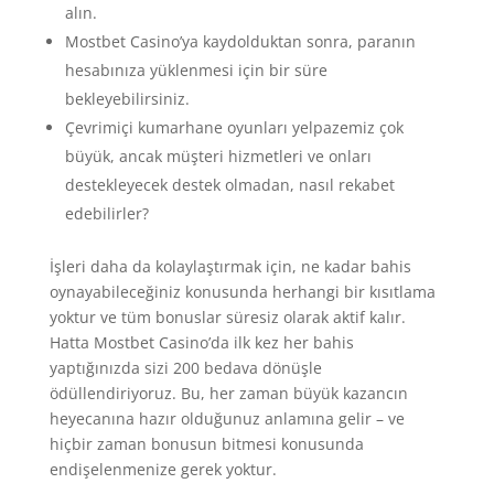
alın.
Mostbet Casino’ya kaydolduktan sonra, paranın
hesabınıza yüklenmesi için bir süre
bekleyebilirsiniz.
Çevrimiçi kumarhane oyunları yelpazemiz çok
büyük, ancak müşteri hizmetleri ve onları
destekleyecek destek olmadan, nasıl rekabet
edebilirler?
İşleri daha da kolaylaştırmak için, ne kadar bahis
oynayabileceğiniz konusunda herhangi bir kısıtlama
yoktur ve tüm bonuslar süresiz olarak aktif kalır.
Hatta Mostbet Casino’da ilk kez her bahis
yaptığınızda sizi 200 bedava dönüşle
ödüllendiriyoruz. Bu, her zaman büyük kazancın
heyecanına hazır olduğunuz anlamına gelir – ve
hiçbir zaman bonusun bitmesi konusunda
endişelenmenize gerek yoktur.