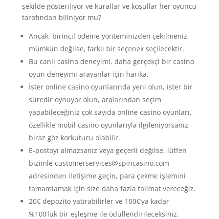
şekilde gösteriliyor ve kurallar ve koşullar her oyuncu
tarafından biliniyor mu?
Ancak, birincil ödeme yönteminizden çekilmeniz
mümkün değilse, farklı bir seçenek seçilecektir.
Bu canlı casino deneyimi, daha gerçekçi bir casino
oyun deneyimi arayanlar için harika.
İster online casino oyunlarında yeni olun, ister bir
süredir oynuyor olun, aralarından seçim
yapabileceğiniz çok sayıda online casino oyunları,
özellikle mobil casino oyunlarıyla ilgileniyorsanız,
biraz göz korkutucu olabilir.
E-postayı almazsanız veya geçerli değilse, lütfen
bizimle customerservices@spincasino.com
adresinden iletişime geçin, para çekme işlemini
tamamlamak için size daha fazla talimat vereceğiz.
20€ depozito yatırabilirler ve 100€’ya kadar
%100’lük bir eşleşme ile ödüllendirileceksiniz.