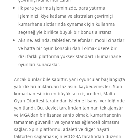
İlk para yatırma işleminizde, para yatırma
işleminizi ikiye katlama ve ekstraları çevrimiçi
kumarhane slotlarında oynamak için kullanma
seçeneğiyle birlikte büyük bir bonus alırsınız.
Aksine, aslında, tabletler, telefonlar, mobil cihazlar
ve hatta bir oyun konsolu dahil olmak üzere bir
dizi farklı platforma yüksek standartlı kumarhane
oyunları sunacaklar.
Ancak bunlar bile sabittir, yani oyuncular başlangıçta
yatırdıkları miktardan fazlasını kaybedemezler. Spin
kumarhanesi için en büyük soru işaretleri, Malta
Oyun Otoritesi tarafından işletme lisansı verildiğinde
yanıtlandı. Bu, devlet tarafından tanınan tek ajanstır
ve MGA’dan bir lisansa sahip olmak, kumarhanenin
tamamen güvenilir ve oynaması eğlenceli olmasını
sağlar. Spin platformu, adaleti ve diğer hayati
faktörleri sağlamak için eCOGRA tarafından düzenli