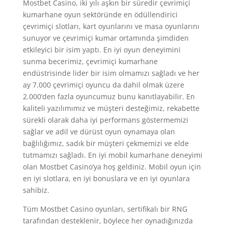
Mostbet Casino, iki yılı aşkın bir süredir çevrimiçi
kumarhane oyun sektöründe en ödüllendirici
çevrimiçi slotları, kart oyunlarını ve masa oyunlarını
sunuyor ve çevrimiçi kumar ortamında şimdiden
etkileyici bir isim yaptı. En iyi oyun deneyimini
sunma becerimiz, çevrimiçi kumarhane
endüstrisinde lider bir isim olmamızı sağladı ve her
ay 7.000 çevrimiçi oyuncu da dahil olmak üzere
2.000’den fazla oyuncumuz bunu kanıtlayabilir. En
kaliteli yazılımımız ve müşteri desteğimiz, rekabette
sürekli olarak daha iyi performans göstermemizi
sağlar ve adil ve dürüst oyun oynamaya olan
bağlılığımız, sadık bir müşteri çekmemizi ve elde
tutmamızı sağladı. En iyi mobil kumarhane deneyimi
olan Mostbet Casino’ya hoş geldiniz. Mobil oyun için
en iyi slotlara, en iyi bonuslara ve en iyi oyunlara
sahibiz.
Tüm Mostbet Casino oyunları, sertifikalı bir RNG
tarafından desteklenir, böylece her oynadığınızda