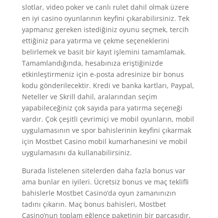
slotlar, video poker ve canlı rulet dahil olmak üzere
en iyi casino oyunlarının keyfini çıkarabilirsiniz. Tek
yapmanız gereken istediğiniz oyunu seçmek, tercih
ettiğiniz para yatırma ve çekme seçeneklerini
belirlemek ve basit bir kayıt işlemini tamamlamak.
Tamamlandığında, hesabınıza eriştiğinizde
etkinleştirmeniz için e-posta adresinize bir bonus
kodu gönderilecektir. Kredi ve banka kartları, Paypal,
Neteller ve Skrill dahil, aralarından seçim
yapabileceğiniz çok sayıda para yatırma seçeneği
vardır. Çok çeşitli çevrimiçi ve mobil oyunların, mobil
uygulamasının ve spor bahislerinin keyfini çıkarmak
için Mostbet Casino mobil kumarhanesini ve mobil
uygulamasını da kullanabilirsiniz.
Burada listelenen sitelerden daha fazla bonus var
ama bunlar en iyileri. Ücretsiz bonus ve maç teklifli
bahislerle Mostbet Casino’da oyun zamanınızın
tadını çıkarın. Maç bonus bahisleri, Mostbet
Casino’nun toplam eğlence paketinin bir parçasıdır,