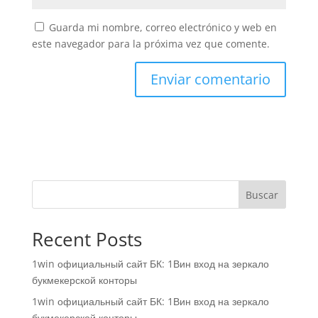
Guarda mi nombre, correo electrónico y web en
este navegador para la próxima vez que comente.
Buscar
Recent Posts
1win официальный сайт БК: 1Вин вход на зеркало
букмекерской конторы
1win официальный сайт БК: 1Вин вход на зеркало
букмекерской конторы