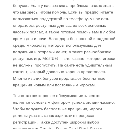
бонусов. Если у вас возникла проблема, важно знать,
что мы здесь, чтобы помочь. Если вы предпочитаете
пользоваться поддержкой по телефону, у нас есть
операторы, доступные для вас во всех основных
часовых поясах, а также готовые помочь вам в любое
время дня и ночи. Благодаря безопасной и надежной
среде, множеству методов, используемых для
получения и отправки денег, а также разнообразию
доступных игр, Mostbet — это казино, которое игроки
не должны пропустить. На сайте есть удивительный
контент, который довольно хорошо представлен.
Многие из этих бонусов предлагают бесплатные
вращения новым или постоянным игрокам.
Точно так же хорошее обслуживание клиентов
является основным фактором успеха онлайн-казино.
Чтобы получить бесплатные вращения, игроки
должны указать «знак зодиака» в процессе
регистрации. Также доступен широкий выбор
покерных игр Omaha, Seven Card Stud, Razz и