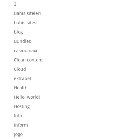
2
Bahis siteleri
bahis sitesi
blog
Bundles
casinomaxi
Clean content
Cloud
extrabet
Health
Hello, world!
Hosting
Info
Inform
Jogo