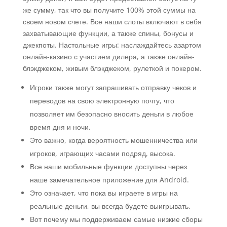
же сумму, так что вы получите 100% этой суммы на
своем новом счете. Все наши слоты включают в себя
захватывающие функции, а также спины, бонусы и
джекпоты. Настольные игры: наслаждайтесь азартом
онлайн-казино с участием дилера, а также онлайн-
блэкджеком, живым блэкджеком, рулеткой и покером.
Игроки также могут запрашивать отправку чеков и
переводов на свою электронную почту, что
позволяет им безопасно вносить деньги в любое
время дня и ночи.
Это важно, когда вероятность мошенничества или
игроков, играющих часами подряд, высока.
Все наши мобильные функции доступны через
наше замечательное приложение для Android.
Это означает, что пока вы играете в игры на
реальные деньги, вы всегда будете выигрывать.
Вот почему мы поддерживаем самые низкие сборы