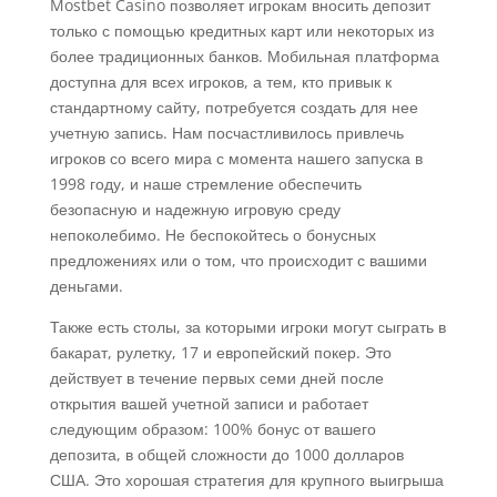
Mostbet Casino позволяет игрокам вносить депозит
только с помощью кредитных карт или некоторых из
более традиционных банков. Мобильная платформа
доступна для всех игроков, а тем, кто привык к
стандартному сайту, потребуется создать для нее
учетную запись. Нам посчастливилось привлечь
игроков со всего мира с момента нашего запуска в
1998 году, и наше стремление обеспечить
безопасную и надежную игровую среду
непоколебимо. Не беспокойтесь о бонусных
предложениях или о том, что происходит с вашими
деньгами.
Также есть столы, за которыми игроки могут сыграть в
бакарат, рулетку, 17 и европейский покер. Это
действует в течение первых семи дней после
открытия вашей учетной записи и работает
следующим образом: 100% бонус от вашего
депозита, в общей сложности до 1000 долларов
США. Это хорошая стратегия для крупного выигрыша