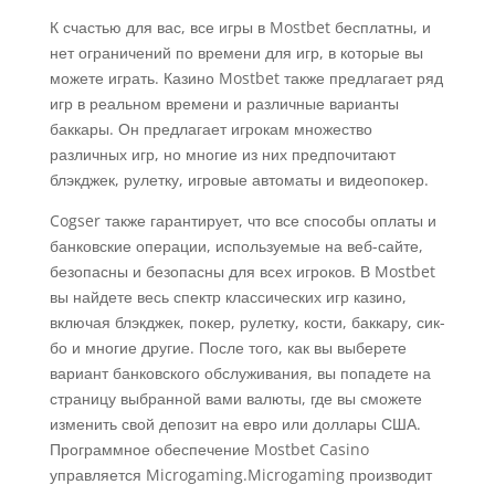
К счастью для вас, все игры в Mostbet бесплатны, и
нет ограничений по времени для игр, в которые вы
можете играть. Казино Mostbet также предлагает ряд
игр в реальном времени и различные варианты
баккары. Он предлагает игрокам множество
различных игр, но многие из них предпочитают
блэкджек, рулетку, игровые автоматы и видеопокер.
Cogser также гарантирует, что все способы оплаты и
банковские операции, используемые на веб-сайте,
безопасны и безопасны для всех игроков. В Mostbet
вы найдете весь спектр классических игр казино,
включая блэкджек, покер, рулетку, кости, баккару, сик-
бо и многие другие. После того, как вы выберете
вариант банковского обслуживания, вы попадете на
страницу выбранной вами валюты, где вы сможете
изменить свой депозит на евро или доллары США.
Программное обеспечение Mostbet Casino
управляется Microgaming.Microgaming производит