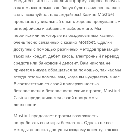
Убедитесь, что вы заполнили форму запроса бонуса,
а затем, как только ваш бонус будет зачислен на ваш
счет, пожалуйста, наслаждайтесь! Казино Mostbet
предлагает уникальный опыт с хорошо продуманным
интерфейсом и забавным выбором игр. Мы
перечислили некоторые из бездепозитных казино,
очень тесно связанных с казино Mostbet. Сделки
доступны с помощью различных методов транзакций,
таких как кредит, дебет, касса, электронный перевод
средств или банковский депозит. Вам никогда не
придется никуда обращаться за помощью, так как мы
всегда готовы помочь вам, когда вы нуждаетесь в нас.
В соответствии со своей приверженностью
безопасности и безопасности своих игроков, Mostbet
Casino придерживается своей программы
лояльности.
Mostbet предлагает игрокам возможность
попробовать свои игры бесплатно. Однако не все
методы депозита доступны каждому клиенту, так как