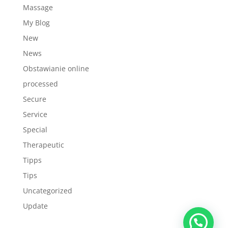
Massage
My Blog
New
News
Obstawianie online
processed
Secure
Service
Special
Therapeutic
Tipps
Tips
Uncategorized
Update