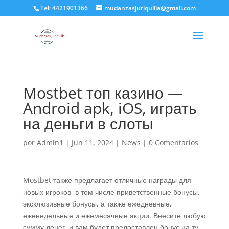
Tel: 4421901366
mudanzasjuriquilla@gmail.com
Mostbet топ казино —
Android apk, iOS, играть
на деньги в слоты
por
Admin1
|
Jun 11, 2024
|
News
|
0 Comentarios
Mostbet также предлагает отличные награды для
новых игроков, в том числе приветственные бонусы,
эксклюзивные бонусы, а также ежедневные,
еженедельные и ежемесячные акции. Внесите любую
сумму денег, и вам будет предоставлен бонус на ту