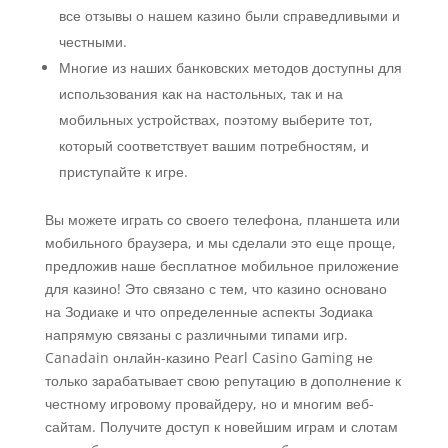
все отзывы о нашем казино были справедливыми и
честными.
Многие из наших банковских методов доступны для
использования как на настольных, так и на
мобильных устройствах, поэтому выберите тот,
который соответствует вашим потребностям, и
приступайте к игре.
Вы можете играть со своего телефона, планшета или
мобильного браузера, и мы сделали это еще проще,
предложив наше бесплатное мобильное приложение
для казино! Это связано с тем, что казино основано
на Зодиаке и что определенные аспекты Зодиака
напрямую связаны с различными типами игр.
Canadain онлайн-казино Pearl Casino Gaming не
только зарабатывает свою репутацию в дополнение к
честному игровому провайдеру, но и многим веб-
сайтам. Получите доступ к новейшим играм и слотам