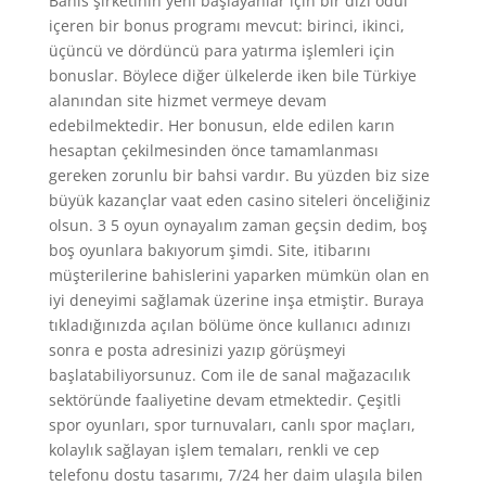
Bahis şirketinin yeni başlayanlar için bir dizi ödül
içeren bir bonus programı mevcut: birinci, ikinci,
üçüncü ve dördüncü para yatırma işlemleri için
bonuslar. Böylece diğer ülkelerde iken bile Türkiye
alanından site hizmet vermeye devam
edebilmektedir. Her bonusun, elde edilen karın
hesaptan çekilmesinden önce tamamlanması
gereken zorunlu bir bahsi vardır. Bu yüzden biz size
büyük kazançlar vaat eden casino siteleri önceliğiniz
olsun. 3 5 oyun oynayalım zaman geçsin dedim, boş
boş oyunlara bakıyorum şimdi. Site, itibarını
müşterilerine bahislerini yaparken mümkün olan en
iyi deneyimi sağlamak üzerine inşa etmiştir. Buraya
tıkladığınızda açılan bölüme önce kullanıcı adınızı
sonra e posta adresinizi yazıp görüşmeyi
başlatabiliyorsunuz. Com ile de sanal mağazacılık
sektöründe faaliyetine devam etmektedir. Çeşitli
spor oyunları, spor turnuvaları, canlı spor maçları,
kolaylık sağlayan işlem temaları, renkli ve cep
telefonu dostu tasarımı, 7/24 her daim ulaşıla bilen