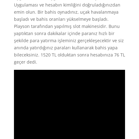
Uygulaması ve hesabın kimliğini doğruladığınızdan
emin olun. Bir bahis oynadınız, uçak havalanmaya
başladı ve bahis oranları yükselmeye başladı.
Playson tarafından yapılmış slot makinesidir. Bunu
yaptıktan sonra dakikalar içinde paranız hızlı bir
şekilde para yatırma işleminiz gerçekleşecektir ve siz
anında yatırdığınız paraları kullanarak bahis yapa
bileceksiniz. 1520 TL olduktan sonra hesabınıza 76 TL
geçer dedi.