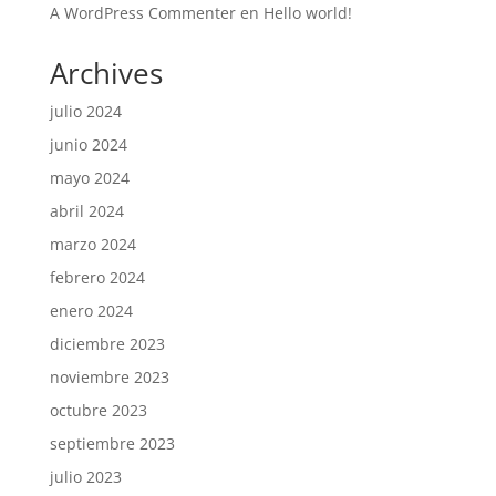
A WordPress Commenter
en
Hello world!
Archives
julio 2024
junio 2024
mayo 2024
abril 2024
marzo 2024
febrero 2024
enero 2024
diciembre 2023
noviembre 2023
octubre 2023
septiembre 2023
julio 2023