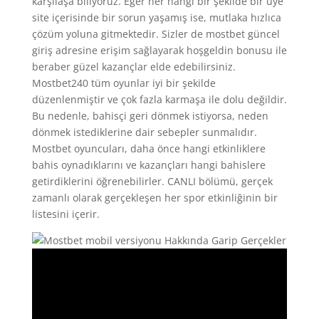
karşılaşa biliyoruz. Eğer her hangi bir şekilde bir üye
site içerisinde bir sorun yaşamış ise, mutlaka hızlıca
çözüm yoluna gitmektedir. Sizler de mostbet güncel
giriş adresine erişim sağlayarak hoşgeldin bonusu ile
beraber güzel kazançlar elde edebilirsiniz.
Mostbet240 tüm oyunlar iyi bir şekilde
düzenlenmiştir ve çok fazla karmaşa ile dolu değildir.
Bu nedenle, bahisçi geri dönmek istiyorsa, neden
dönmek istediklerine dair sebepler sunmalıdır.
Mostbet oyuncuları, daha önce hangi etkinliklere
bahis oynadıklarını ve kazançları hangi bahislere
getirdiklerini öğrenebilirler. CANLI bölümü, gerçek
zamanlı olarak gerçekleşen her spor etkinliğinin bir
listesini içerir.