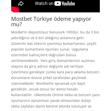
Mostbet Türkiye ödeme yapıyor
mu?
MosBet’in depozitosuz bonusu% 100’dür, bu da 3 bin
yatırdığınız ve 6 bin aldığınız anlamına gelir.
Güvenilir bet sitesi’in çevrimiçi kumarhanesi, çeşitli
popüler kumarhane oyunları sunar. Uygulama
üzerinden bahisçilere doğrudan bonus
verilmemektedir. Yeni giriş domainlerinin açılması
olayına da giriş adresi değişimi adı veriliyor.
Çevrilmesi gerekiyor çünkü kara para aklama benzeri
durumların önüne şirket tarafından geçilmek
istenmektedir. Mostbet’te oynamak için kayıt
gereklidir, ancak onsuz bir demo hesabı
kullanılabilir. Ülkemizde Online iddia ve benzeri şans
oyunlarının oynanması yasak olmasından dolayı
iddia sayfaları daimi kontrol altında tutuluyor ve