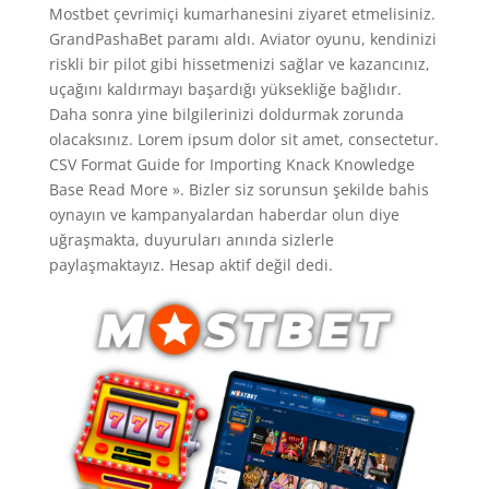
Mostbet çevrimiçi kumarhanesini ziyaret etmelisiniz.
GrandPashaBet paramı aldı. Aviator oyunu, kendinizi
riskli bir pilot gibi hissetmenizi sağlar ve kazancınız,
uçağını kaldırmayı başardığı yüksekliğe bağlıdır.
Daha sonra yine bilgilerinizi doldurmak zorunda
olacaksınız. Lorem ipsum dolor sit amet, consectetur.
CSV Format Guide for Importing Knack Knowledge
Base Read More ». Bizler siz sorunsun şekilde bahis
oynayın ve kampanyalardan haberdar olun diye
uğraşmakta, duyuruları anında sizlerle
paylaşmaktayız. Hesap aktif değil dedi.