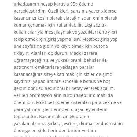
arkadaşımın hesap kartıyla 95₺ ödeme
gerçekleştirdim. Özellikleri, şansınız yaver giderse
kazancınızı kesin olarak alacağınızdan emin olarak
kumar oynamak için kullanılabilir. Ekşi sözlük
kullanıcılarıyla mesajlaşmak ve yazdıkları entry’leri
takip etmek için giriş yapmalısın. Mostbet giriş yap
ana sayfasına gidin ve kayıt olmak için butona
tıklayın; Alanları doldurun. Maddi zarara
uğramayacağınız ve yüksek oranlı bahisler ile
astronomik miktarlara yaklaşan paralar
kazanacağınız siteye katılmak için sizler de şimdi
kaydınızı yapabilirsiniz. Öncelikle bonus ve hoş
geldin bonusu nedir onu bi detay vererek açalım.
Verilen promosyonların sürdürülebilir olması da
önemlidir. Most bet ödeme sistemleri para çekme ve
para yatırma işlemlerinden oluşan eylemlerin
toplusudur. Kazanmak için x5 oranını
yakalamalısınız. Şirket, çevrimiçi kumar endüstrisinin
önde gelen şirketlerinden biridir ve tüm