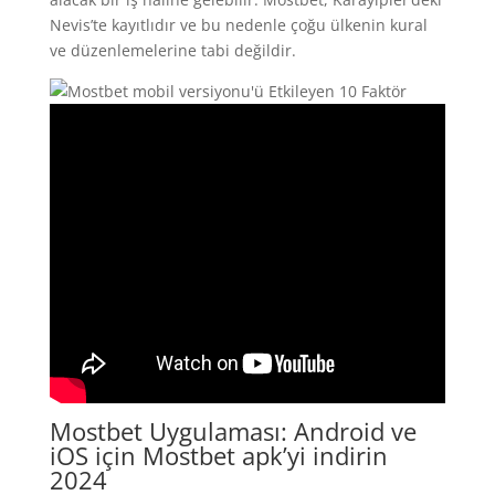
Nevis’te kayıtlıdır ve bu nedenle çoğu ülkenin kural
ve düzenlemelerine tabi değildir.
Mostbet Uygulaması: Android ve
iOS için Mostbet apk’yi indirin
2024