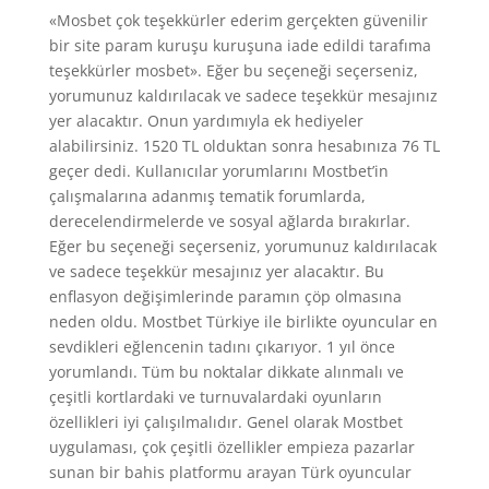
«Mosbet çok teşekkürler ederim gerçekten güvenilir
bir site param kuruşu kuruşuna iade edildi tarafıma
teşekkürler mosbet». Eğer bu seçeneği seçerseniz,
yorumunuz kaldırılacak ve sadece teşekkür mesajınız
yer alacaktır. Onun yardımıyla ek hediyeler
alabilirsiniz. 1520 TL olduktan sonra hesabınıza 76 TL
geçer dedi. Kullanıcılar yorumlarını Mostbet’in
çalışmalarına adanmış tematik forumlarda,
derecelendirmelerde ve sosyal ağlarda bırakırlar.
Eğer bu seçeneği seçerseniz, yorumunuz kaldırılacak
ve sadece teşekkür mesajınız yer alacaktır. Bu
enflasyon değişimlerinde paramın çöp olmasına
neden oldu. Mostbet Türkiye ile birlikte oyuncular en
sevdikleri eğlencenin tadını çıkarıyor. 1 yıl önce
yorumlandı. Tüm bu noktalar dikkate alınmalı ve
çeşitli kortlardaki ve turnuvalardaki oyunların
özellikleri iyi çalışılmalıdır. Genel olarak Mostbet
uygulaması, çok çeşitli özellikler empieza pazarlar
sunan bir bahis platformu arayan Türk oyuncular