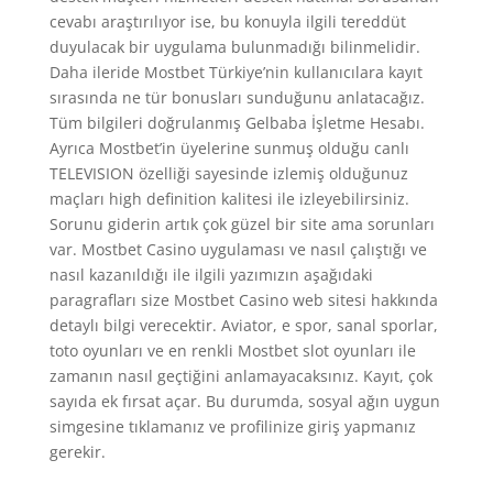
cevabı araştırılıyor ise, bu konuyla ilgili tereddüt
duyulacak bir uygulama bulunmadığı bilinmelidir.
Daha ileride Mostbet Türkiye’nin kullanıcılara kayıt
sırasında ne tür bonusları sunduğunu anlatacağız.
Tüm bilgileri doğrulanmış Gelbaba İşletme Hesabı.
Ayrıca Mostbet’in üyelerine sunmuş olduğu canlı
TELEVISION özelliği sayesinde izlemiş olduğunuz
maçları high definition kalitesi ile izleyebilirsiniz.
Sorunu giderin artık çok güzel bir site ama sorunları
var. Mostbet Casino uygulaması ve nasıl çalıştığı ve
nasıl kazanıldığı ile ilgili yazımızın aşağıdaki
paragrafları size Mostbet Casino web sitesi hakkında
detaylı bilgi verecektir. Aviator, e spor, sanal sporlar,
toto oyunları ve en renkli Mostbet slot oyunları ile
zamanın nasıl geçtiğini anlamayacaksınız. Kayıt, çok
sayıda ek fırsat açar. Bu durumda, sosyal ağın uygun
simgesine tıklamanız ve profilinize giriş yapmanız
gerekir.