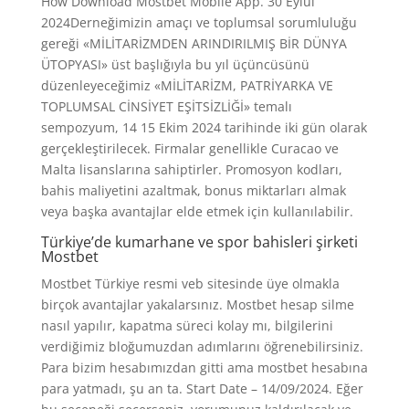
How Download Mostbet Mobile App. 30 Eylül
2024Derneğimizin amaçı ve toplumsal sorumluluğu
gereği «MİLİTARİZMDEN ARINDIRILMIŞ BİR DÜNYA
ÜTOPYASI» üst başlığıyla bu yıl üçüncüsünü
düzenleyeceğimiz «MİLİTARİZM, PATRİYARKA VE
TOPLUMSAL CİNSİYET EŞİTSİZLİĞİ» temalı
sempozyum, 14 15 Ekim 2024 tarihinde iki gün olarak
gerçekleştirilecek. Firmalar genellikle Curacao ve
Malta lisanslarına sahiptirler. Promosyon kodları,
bahis maliyetini azaltmak, bonus miktarları almak
veya başka avantajlar elde etmek için kullanılabilir.
Türkiye’de kumarhane ve spor bahisleri şirketi
Mostbet
Mostbet Türkiye resmi veb sitesinde üye olmakla
birçok avantajlar yakalarsınız. Mostbet hesap silme
nasıl yapılır, kapatma süreci kolay mı, bilgilerini
verdiğimiz bloğumuzdan adımlarını öğrenebilirsiniz.
Para bizim hesabımızdan gitti ama mostbet hesabına
para yatmadı, şu an ta. Start Date – 14/09/2024. Eğer