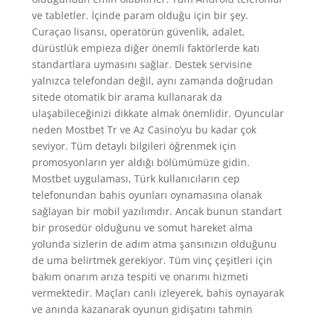
ve tabletler. İçinde param olduğu için bir şey.
Curaçao lisansı, operatörün güvenlik, adalet,
dürüstlük empieza diğer önemli faktörlerde katı
standartlara uymasını sağlar. Destek servisine
yalnızca telefondan değil, aynı zamanda doğrudan
sitede otomatik bir arama kullanarak da
ulaşabileceğinizi dikkate almak önemlidir. Oyuncular
neden Mostbet Tr ve Az Casino’yu bu kadar çok
seviyor. Tüm detaylı bilgileri öğrenmek için
promosyonların yer aldığı bölümümüze gidin.
Mostbet uygulaması, Türk kullanıcıların cep
telefonundan bahis oyunları oynamasına olanak
sağlayan bir mobil yazılımdır. Ancak bunun standart
bir prosedür olduğunu ve somut hareket alma
yolunda sizlerin de adım atma şansınızın olduğunu
de uma belirtmek gerekiyor. Tüm vinç çeşitleri için
bakım onarım arıza tespiti ve onarımı hizmeti
vermektedir. Maçları canlı izleyerek, bahis oynayarak
ve anında kazanarak oyunun gidişatını tahmin