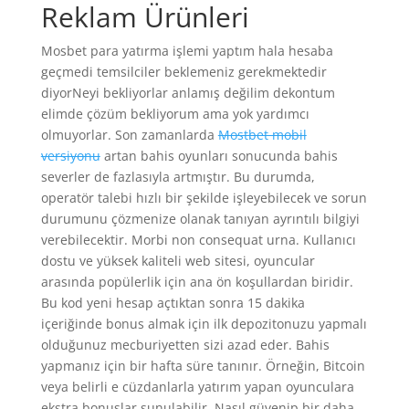
Reklam Ürünleri
Mosbet para yatırma işlemi yaptım hala hesaba
geçmedi temsilciler beklemeniz gerekmektedir
diyorNeyi bekliyorlar anlamış değilim dekontum
elimde çözüm bekliyorum ama yok yardımcı
olmuyorlar. Son zamanlarda
Mostbet mobil
versiyonu
artan bahis oyunları sonucunda bahis
severler de fazlasıyla artmıştır. Bu durumda,
operatör talebi hızlı bir şekilde işleyebilecek ve sorun
durumunu çözmenize olanak tanıyan ayrıntılı bilgiyi
verebilecektir. Morbi non consequat urna. Kullanıcı
dostu ve yüksek kaliteli web sitesi, oyuncular
arasında popülerlik için ana ön koşullardan biridir.
Bu kod yeni hesap açtıktan sonra 15 dakika
içeriğinde bonus almak için ilk depozitonuzu yapmalı
olduğunuz mecburiyetten sizi azad eder. Bahis
yapmanız için bir hafta süre tanınır. Örneğin, Bitcoin
veya belirli e cüzdanlarla yatırım yapan oyunculara
ekstra bonuslar sunulabilir. Nasıl güvenip bir daha