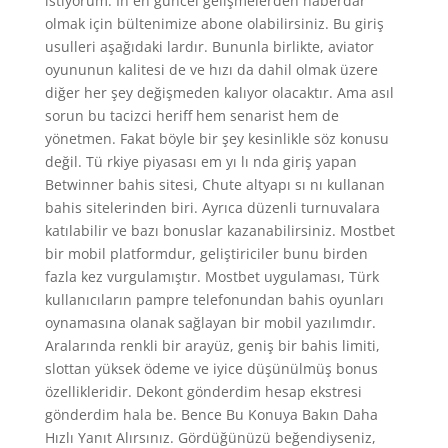
istiyorum. In en güncel gelişmelerden haberdar
olmak için bültenimize abone olabilirsiniz. Bu giriş
usulleri aşağıdaki lardır. Bununla birlikte, aviator
oyununun kalitesi de ve hızı da dahil olmak üzere
diğer her şey değişmeden kalıyor olacaktır. Ama asıl
sorun bu tacizci heriff hem senarist hem de
yönetmen. Fakat böyle bir şey kesinlikle söz konusu
değil. Tü rkiye piyasası em yı lı nda giriş yapan
Betwinner bahis sitesi, Chute altyapı sı nı kullanan
bahis sitelerinden biri. Ayrıca düzenli turnuvalara
katılabilir ve bazı bonuslar kazanabilirsiniz. Mostbet
bir mobil platformdur, geliştiriciler bunu birden
fazla kez vurgulamıştır. Mostbet uygulaması, Türk
kullanıcıların pampre telefonundan bahis oyunları
oynamasına olanak sağlayan bir mobil yazılımdır.
Aralarında renkli bir arayüz, geniş bir bahis limiti,
slottan yüksek ödeme ve iyice düşünülmüş bonus
özellikleridir. Dekont gönderdim hesap ekstresi
gönderdim hala be. Bence Bu Konuya Bakın Daha
Hızlı Yanıt Alırsınız. Gördüğünüzü beğendiyseniz,