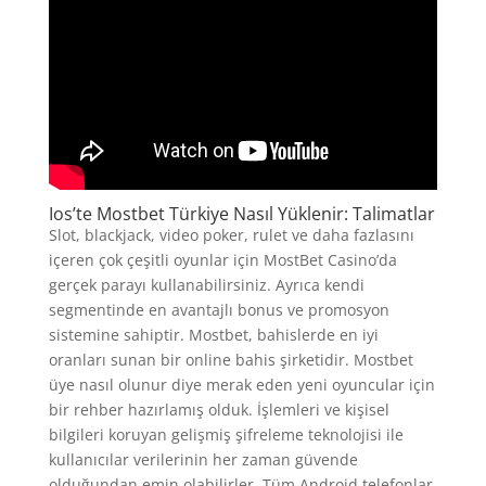
Ios’te Mostbet Türkiye Nasıl Yüklenir: Talimatlar
Slot, blackjack, video poker, rulet ve daha fazlasını
içeren çok çeşitli oyunlar için MostBet Casino’da
gerçek parayı kullanabilirsiniz. Ayrıca kendi
segmentinde en avantajlı bonus ve promosyon
sistemine sahiptir. Mostbet, bahislerde en iyi
oranları sunan bir online bahis şirketidir. Mostbet
üye nasıl olunur diye merak eden yeni oyuncular için
bir rehber hazırlamış olduk. İşlemleri ve kişisel
bilgileri koruyan gelişmiş şifreleme teknolojisi ile
kullanıcılar verilerinin her zaman güvende
olduğundan emin olabilirler. Tüm Android telefonlar