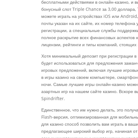
бесплатными действиями в онлайн-казино, и в
бонусный слот Triple Chance за 3,00 доллара
можете играть на устройствах iOS или Androi
почты указан на их сайте, их номер телефона 
регистрации, а специальные службы поддержки
полное раскрытие всех финансовых аспектов н
лицензии, рейтинги и типы компаний, стоящих
Хотя минимальный депозит при регистрации в 
будет использоваться для предложения заманч
игровых предложений, включая лучшие игровые
в игры казино на своем компьютере, смартфон
ночи. Самые лучшие игры онлайн-казино можно
азартных игр на нашем сайте казино. Вскоре 
Spindrifter.
Единственное, что им нужно делать, это получа
Flash-версия, оптимизированная для мобильны
для казино способ позволить вам играть в ваш
предлагающее широкий выбор игр, начиная от