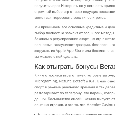
получить через Интернет, но у него есть прил
огромный выбор игр от всех ведущих поставщик
может заинтересовать всех типов игроков.
Мы принимаем все основные кредитные и дебет
выбор полностью зависит от вас, и все метод
Законом о регулировании азартных игр в штате
полностью заслуживает доверия, безопасен, з
загрузить из Apple App Store или бесплатно и
вы можете с ней сделать.
Как отыграть бонусы Вега
К ним относятся игры от имен, которые вы ожид
Microgaming, NetEnt, Betsoft и IGT. К ним от
спорт в режиме реального времени и так далее
разговаривает по телефону, это парень, котор
деньги. Большинство онлайн-казино выпускают 
опытных игроков, и это то, что Мостбет Casin
Наши игры онлайн-казино отлично подходят 