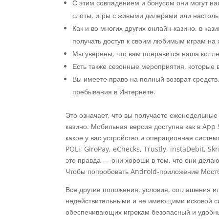
С этим совпадением и бонусом они могут нас
слоты, игры с живыми дилерами или настоль
Как и во многих других онлайн-казино, в ка
получать доступ к своим любимым играм на 
Мы уверены, что вам понравится наша коллек
Есть также сезонные мероприятия, которые 
Вы имеете право на полный возврат средств
пребывания в Интернете.
Это означает, что вы получаете еженедельные
казино. Мобильная версия доступна как в App St
какое у вас устройство и операционная систе
POLi, GiroPay, eChecks, Trustly, instaDebit, S
это правда — они хороши в том, что они дела
Чтобы попробовать Android-приложение Мостбет
Все другие положения, условия, соглашения и
недействительными и не имеющими исковой си
обеспечивающих игрокам безопасный и удобный