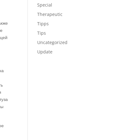
Special
Therapeutic
акже
Tipps
ое
Tips
ицей
Uncategorized
Update
на
ть
я
туза
бы
ое