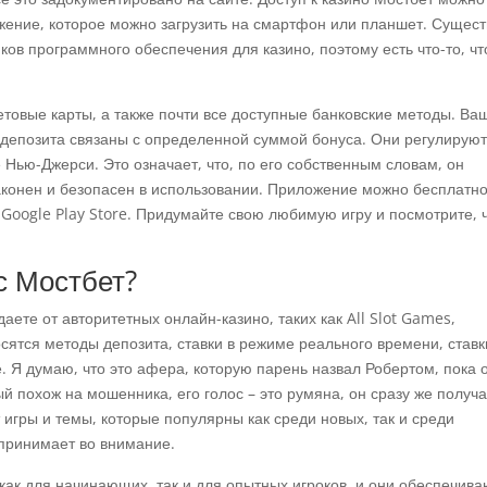
ожение, которое можно загрузить на смартфон или планшет. Сущест
ов программного обеспечения для казино, поэтому есть что-то, чт
овые карты, а также почти все доступные банковские методы. Ва
ы депозита связаны с определенной суммой бонуса. Они регулирую
 Нью-Джерси. Это означает, что, по его собственным словам, он
аконен и безопасен в использовании. Приложение можно бесплатн
з Google Play Store. Придумайте свою любимую игру и посмотрите, 
с Мостбет?
аете от авторитетных онлайн-казино, таких как All Slot Games,
носятся методы депозита, ставки в режиме реального времени, ставк
. Я думаю, что это афера, которую парень назвал Робертом, пока 
ый похож на мошенника, его голос – это румяна, он сразу же получ
игры и темы, которые популярны как среди новых, так и среди
o принимает во внимание.
как для начинающих, так и для опытных игроков, и они обеспечива