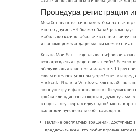
самых инновационных и инновационных жанро
Процедура регистрации и
Мостбет является синонимом бесплатных игр он
многое другое!. «Я без колебаний рекомендую
мобильное казино, обеспечивающее наилучшие 
и нашими рекомендациями, вы можете начать 
Казино Мостбет — идеальное цифровое казино 
вознаграждения представляют собой бесплатн
обслуживания клиентов и может в 5-10 раз пре
своем интеллектуальном устройстве, мы предо
Android, iPhone и Windows. Как онлайн-казин
честную игру и фантастическое обслуживание 
тройки или одиночные карты с двумя тузами, а
в первых двух картах идвух одной масти в тре
все игроки чувствовали себя комфортно.
Наличие бесплатных вращений, доступных в 
предложить всем, кто любит игровые автома