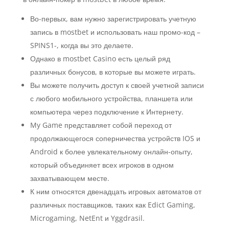
Во-первых, вам нужно зарегистрировать учетную
запись в mostbet и использовать наш промо-код –
SPINS1-, когда вы это делаете.
Однако в mostbet Casino есть целый ряд
различных бонусов, в которые вы можете играть.
Вы можете получить доступ к своей учетной записи
с любого мобильного устройства, планшета или
компьютера через подключение к Интернету.
My Game представляет собой переход от
продолжающегося соперничества устройств IOS и
Android к более увлекательному онлайн-опыту,
который объединяет всех игроков в одном
захватывающем месте.
К ним относятся двенадцать игровых автоматов от
различных поставщиков, таких как Edict Gaming,
Microgaming, NetEnt и Yggdrasil.