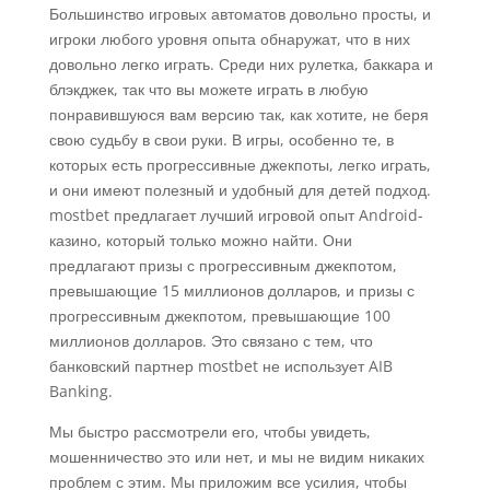
Большинство игровых автоматов довольно просты, и
игроки любого уровня опыта обнаружат, что в них
довольно легко играть. Среди них рулетка, баккара и
блэкджек, так что вы можете играть в любую
понравившуюся вам версию так, как хотите, не беря
свою судьбу в свои руки. В игры, особенно те, в
которых есть прогрессивные джекпоты, легко играть,
и они имеют полезный и удобный для детей подход.
mostbet предлагает лучший игровой опыт Android-
казино, который только можно найти. Они
предлагают призы с прогрессивным джекпотом,
превышающие 15 миллионов долларов, и призы с
прогрессивным джекпотом, превышающие 100
миллионов долларов. Это связано с тем, что
банковский партнер mostbet не использует AIB
Banking.
Мы быстро рассмотрели его, чтобы увидеть,
мошенничество это или нет, и мы не видим никаких
проблем с этим. Мы приложим все усилия, чтобы