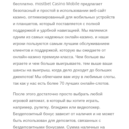
бесплатно. mostbet Casino Mobile предлагает
безопасный и простой в использовании веб-сайт
казино, оптимизированный для мобильных устройств
и планшетов, который поставляется с полной
поддержкой и удобной навигацией. Мы являемся
одним из самых надежных онлайн-казино, и наши
игроки пользуются самым лучшим обслуживанием
клиентов и поддержкой, которую вы ожидаете от
онлайн-казино премиум-класса. Чем больше вы
играете и чем больше выигрываете, тем выше ваши
шансы на выигрыш, когда дело доходит до больших
джекпотов! Мы облегчаем вам игру в любимые слоты,
так как у нас есть более 70 лучших онлайн-слотов.
После этого достаточно просто выбрать любой
игровой автомат, в который вы хотите играть,
например, рулетку, блэкджек или видеопокер.
Бездепозитный бонус зависит от наличия и не может
быть использован для депозитов, связанных с
бездепозитными бонусами. Сумма наличных на