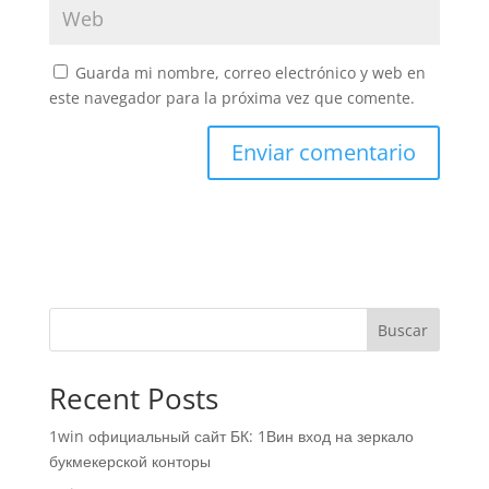
Guarda mi nombre, correo electrónico y web en
este navegador para la próxima vez que comente.
Buscar
Recent Posts
1win официальный сайт БК: 1Вин вход на зеркало
букмекерской конторы