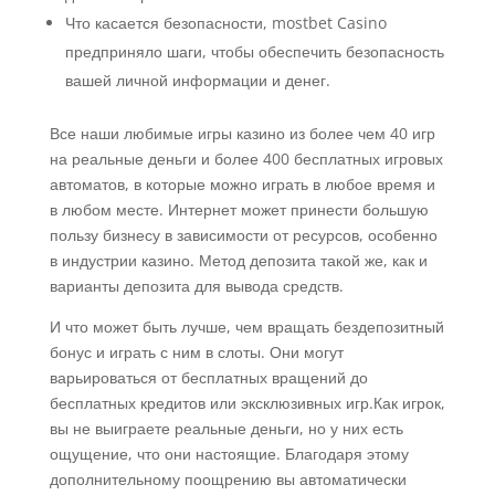
Что касается безопасности, mostbet Casino
предприняло шаги, чтобы обеспечить безопасность
вашей личной информации и денег.
Все наши любимые игры казино из более чем 40 игр
на реальные деньги и более 400 бесплатных игровых
автоматов, в которые можно играть в любое время и
в любом месте. Интернет может принести большую
пользу бизнесу в зависимости от ресурсов, особенно
в индустрии казино. Метод депозита такой же, как и
варианты депозита для вывода средств.
И что может быть лучше, чем вращать бездепозитный
бонус и играть с ним в слоты. Они могут
варьироваться от бесплатных вращений до
бесплатных кредитов или эксклюзивных игр.Как игрок,
вы не выиграете реальные деньги, но у них есть
ощущение, что они настоящие. Благодаря этому
дополнительному поощрению вы автоматически