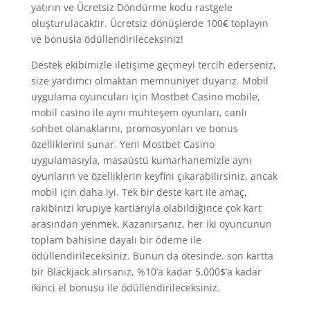
yatırın ve Ücretsiz Döndürme kodu rastgele
oluşturulacaktır. Ücretsiz dönüşlerde 100€ toplayın
ve bonusla ödüllendirileceksiniz!
Destek ekibimizle iletişime geçmeyi tercih ederseniz,
size yardımcı olmaktan memnuniyet duyarız. Mobil
uygulama oyuncuları için Mostbet Casino mobile,
mobil casino ile aynı muhteşem oyunları, canlı
sohbet olanaklarını, promosyonları ve bonus
özelliklerini sunar. Yeni Mostbet Casino
uygulamasıyla, masaüstü kumarhanemizle aynı
oyunların ve özelliklerin keyfini çıkarabilirsiniz, ancak
mobil için daha iyi. Tek bir deste kart ile amaç,
rakibinizi krupiye kartlarıyla olabildiğince çok kart
arasından yenmek. Kazanırsanız, her iki oyuncunun
toplam bahisine dayalı bir ödeme ile
ödüllendirileceksiniz. Bunun da ötesinde, son kartta
bir Blackjack alırsanız, %10’a kadar 5.000$’a kadar
ikinci el bonusu ile ödüllendirileceksiniz.