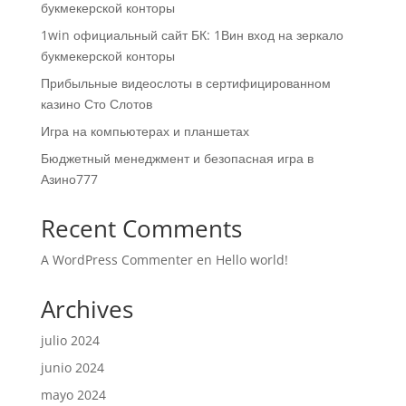
букмекерской конторы
1win официальный сайт БК: 1Вин вход на зеркало
букмекерской конторы
Прибыльные видеослоты в сертифицированном
казино Сто Слотов
Игра на компьютерах и планшетах
Бюджетный менеджмент и безопасная игра в
Азино777
Recent Comments
A WordPress Commenter
en
Hello world!
Archives
julio 2024
junio 2024
mayo 2024