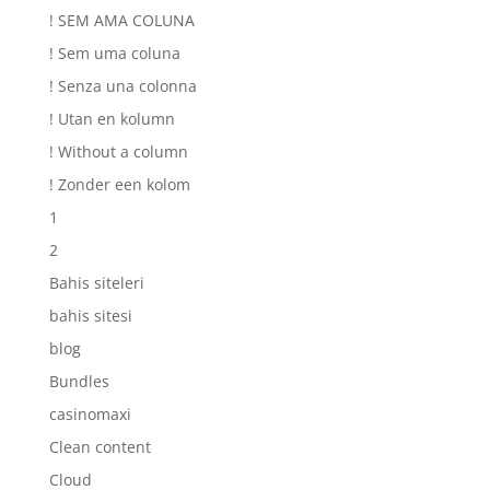
! SEM AMA COLUNA
! Sem uma coluna
! Senza una colonna
! Utan en kolumn
! Without a column
! Zonder een kolom
1
2
Bahis siteleri
bahis sitesi
blog
Bundles
casinomaxi
Clean content
Cloud