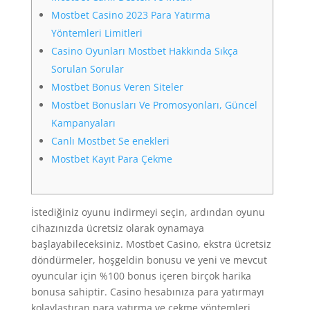
Mostbet Casino 2023 Para Yatırma
Yöntemleri Limitleri
Casino Oyunları Mostbet Hakkında Sıkça
Sorulan Sorular
Mostbet Bonus Veren Siteler
Mostbet Bonusları Ve Promosyonları, Güncel
Kampanyaları
Canlı Mostbet Se enekleri
Mostbet Kayıt Para Çekme
İstediğiniz oyunu indirmeyi seçin, ardından oyunu
cihazınızda ücretsiz olarak oynamaya
başlayabileceksiniz. Mostbet Casino, ekstra ücretsiz
döndürmeler, hoşgeldin bonusu ve yeni ve mevcut
oyuncular için %100 bonus içeren birçok harika
bonusa sahiptir. Casino hesabınıza para yatırmayı
kolaylaştıran para yatırma ve çekme yöntemleri