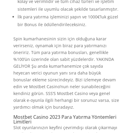
kolay ve verimlidir ve tüm cihaz türleri ve işletim
sistemleri ile uyumlu olacak şekilde tasarlanmıştır.
İlk para yatırma işleminizi yapın ve 1000€’luk güzel
bir Bonus ile ödüllendirileceksiniz.
Spin kumarhanesinin sizin için olduğuna karar
verirseniz, oynamak için biraz para yatırmanızı
öneririz. Tüm para yatırma bonusları, genellikle
%100’ün üzerinde olan sabit yüzdelerdir. YAKINDA
GELİYOR Şu anda kumarhanemize çok sayıda
heyecan verici oyunun yanı sıra daha büyük
bonuslar ekleme sürecindeyiz. Bizi izlemeye devam
edin ve Mostbet Casino’nun neler sunabileceğini
kendiniz görün. SSS’S Mostbet Casino veya genel
olarak e-oyunla ilgili herhangi bir sorunuz varsa, size
yardımcı olmak için buradayız.
Mostbet Casino 2023 Para Yatırma Yöntemleri
Limitleri
Slot oyunlarınızın keyfini çevrimdışı olarak çıkarmayı