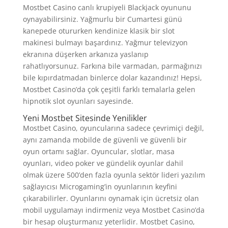
Mostbet Casino canlı krupiyeli Blackjack oyununu
oynayabilirsiniz. Yağmurlu bir Cumartesi günü
kanepede otururken kendinize klasik bir slot
makinesi bulmayı başardınız. Yağmur televizyon
ekranına düşerken arkanıza yaslanıp
rahatlıyorsunuz. Farkına bile varmadan, parmağınızı
bile kıpırdatmadan binlerce dolar kazandınız! Hepsi,
Mostbet Casino’da çok çeşitli farklı temalarla gelen
hipnotik slot oyunları sayesinde.
Yeni Mostbet Sitesinde Yenilikler
Mostbet Casino, oyuncularına sadece çevrimiçi değil,
aynı zamanda mobilde de güvenli ve güvenli bir
oyun ortamı sağlar. Oyuncular, slotlar, masa
oyunları, video poker ve gündelik oyunlar dahil
olmak üzere 500’den fazla oyunla sektör lideri yazılım
sağlayıcısı Microgaming’in oyunlarının keyfini
çıkarabilirler. Oyunlarını oynamak için ücretsiz olan
mobil uygulamayı indirmeniz veya Mostbet Casino’da
bir hesap oluşturmanız yeterlidir. Mostbet Casino,