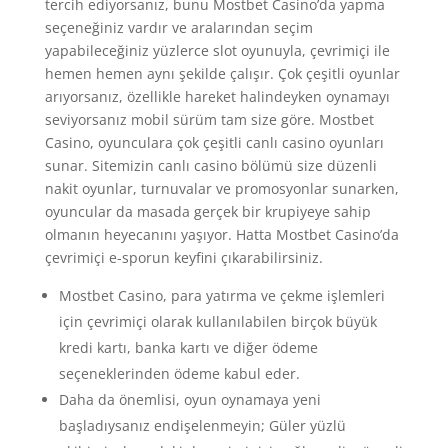
tercih ediyorsanız, bunu Mostbet Casino’da yapma
seçeneğiniz vardır ve aralarından seçim
yapabileceğiniz yüzlerce slot oyunuyla, çevrimiçi ile
hemen hemen aynı şekilde çalışır. Çok çeşitli oyunlar
arıyorsanız, özellikle hareket halindeyken oynamayı
seviyorsanız mobil sürüm tam size göre. Mostbet
Casino, oyunculara çok çeşitli canlı casino oyunları
sunar. Sitemizin canlı casino bölümü size düzenli
nakit oyunlar, turnuvalar ve promosyonlar sunarken,
oyuncular da masada gerçek bir krupiyeye sahip
olmanın heyecanını yaşıyor. Hatta Mostbet Casino’da
çevrimiçi e-sporun keyfini çıkarabilirsiniz.
Mostbet Casino, para yatırma ve çekme işlemleri
için çevrimiçi olarak kullanılabilen birçok büyük
kredi kartı, banka kartı ve diğer ödeme
seçeneklerinden ödeme kabul eder.
Daha da önemlisi, oyun oynamaya yeni
başladıysanız endişelenmeyin; Güler yüzlü