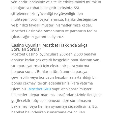
yönlendirileceksiniz ve site ile etkileşiminizi mümkün
olduğunca rahat hale getireceksiniz. SSL
şifrelememizin güvenliği ve güvenliğinden
muhteşem promosyonlarımıza, harika desteğimize
ve bir dizi faydalı müşteri hizmetlerimize kadar,
Mostbet Casino’da zamanınızın ve paranızın tadını
çıkaracağınızı garanti ediyoruz.
Casino Oyunları Mostbet Hakkında Sıkça
Sorulan Sorular
Mostbet Casino, oyunculara 200’den 2.500 bedava
dönüşe kadar çok çeşitli hoşgeldin bonuslarının yanı
sıra para yatırmak için ekstra bir para yatırma
bonusu sunar. Bunların tümü anında paraya
çevrilebilir veya bonusun hesabınıza aktarıldığı bir
bonus çekmeyi tercih edebilirsiniz. Para yatırma
işleminizi
Mostbet Giris
yaptıktan sonra müşteri
hizmetleri departmanımız tarafından sizinle iletişime
geçilecektir, böylece bonusun size sunulmasını
beklemeyi veya hemen oynamayı seçebilirsiniz. Bu,
hareket halindeyken kumarhane oyuncuları