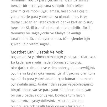
Minimum 10€’luk para çekme ile, %1.9’luk Skrill’e
benzer bir ücret yapısına sahiptir. Soforteller
çevrimiçi ve mobil uygulaması, hesabınıza çeşitli
yöntemlerle para yatırmanıza olanak tanır. İster
dijital cüzdanlar, ister kredi ve banka kartları olsun;
hepsi bir Skrill transferi olarak nitelendirilir. Skrill
tanınmış bir sağlayıcıdır ve Maliye Bakanlığı
tarafından düzenleniyor olması, tüm işlemler için
güvenli bir ortam sağlar.
Mostbet Canlı Destek Ve Mobil
Başlamanıza yardımcı olmak için yeni oyunculara 400
£’a kadar para yatırmadan bonus sunuyoruz.
Blackjack, rulet, slot ve video poker gibi en sevdiğiniz
oyunların keyfini çıkarmanız için ihtiyacınız olan tüm
oyunlarla para yatırmadan birçok kumarhanemizde
oynayabilirsiniz. Aralarından seçim yapabileceğiniz
birçok bonus var ve para yatırma bonusu olmayan
bir sürü bedava dönüş var, böylece tüm favori
oyunlarınızı oynayabilirsiniz. Mostbet Casino,
oyunculara çok çeşitli farklı oyuncu türleri için