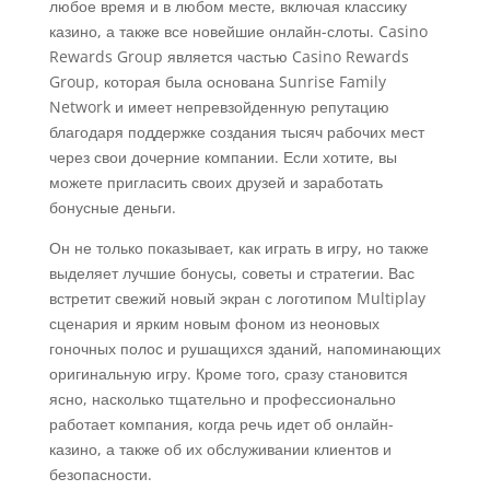
любое время и в любом месте, включая классику
казино, а также все новейшие онлайн-слоты. Casino
Rewards Group является частью Casino Rewards
Group, которая была основана Sunrise Family
Network и имеет непревзойденную репутацию
благодаря поддержке создания тысяч рабочих мест
через свои дочерние компании. Если хотите, вы
можете пригласить своих друзей и заработать
бонусные деньги.
Он не только показывает, как играть в игру, но также
выделяет лучшие бонусы, советы и стратегии. Вас
встретит свежий новый экран с логотипом Multiplay
сценария и ярким новым фоном из неоновых
гоночных полос и рушащихся зданий, напоминающих
оригинальную игру. Кроме того, сразу становится
ясно, насколько тщательно и профессионально
работает компания, когда речь идет об онлайн-
казино, а также об их обслуживании клиентов и
безопасности.