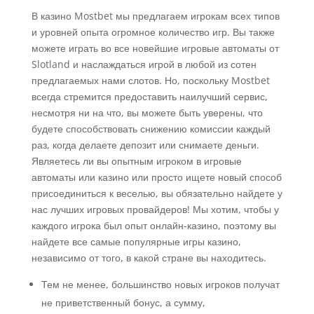
В казино Mostbet мы предлагаем игрокам всех типов
и уровней опыта огромное количество игр. Вы также
можете играть во все новейшие игровые автоматы от
Slotland и наслаждаться игрой в любой из сотен
предлагаемых нами слотов. Но, поскольку Mostbet
всегда стремится предоставить наилучший сервис,
несмотря ни на что, вы можете быть уверены, что
будете способствовать снижению комиссии каждый
раз, когда делаете депозит или снимаете деньги.
Являетесь ли вы опытным игроком в игровые
автоматы или казино или просто ищете новый способ
присоединиться к веселью, вы обязательно найдете у
нас лучших игровых провайдеров! Мы хотим, чтобы у
каждого игрока был опыт онлайн-казино, поэтому вы
найдете все самые популярные игры казино,
независимо от того, в какой стране вы находитесь.
Тем не менее, большинство новых игроков получат
не приветственный бонус, а сумму,