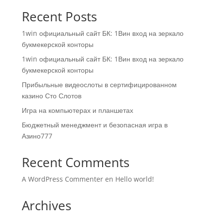
Recent Posts
1win официальный сайт БК: 1Вин вход на зеркало
букмекерской конторы
1win официальный сайт БК: 1Вин вход на зеркало
букмекерской конторы
Прибыльные видеослоты в сертифицированном
казино Сто Слотов
Игра на компьютерах и планшетах
Бюджетный менеджмент и безопасная игра в
Азино777
Recent Comments
A WordPress Commenter
en
Hello world!
Archives