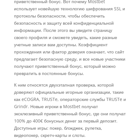
приветственный бонус. Вот почему Mostbet
использует новейшую технологию шифрования SSL и
протоколы безопасности, чтобы обеспечить
безопасность и защиту всей конфиденциальной
информации. После этого вы увидите страницу
своего профиля и сможете увидеть, какие разные
учетные записи вам доступны. Коэффициент
прохождения или фактор доверия означает, что сайт
предлагает безопасную среду, и все новые участники
получают приветственный бонус, который можно
превратить в постоянные бонусы.
К ним относятся двухэтапная проверка, которой
доверяют официальные игорные организации, такие
как eCOGRA, TRUSTe, операторские службы TRUSTe и
Grindr. Новые игроки в Mostbet получат
эксклюзивный приветственный бонус, где они получат
100% до 400€ бонусных денег за первый депозит.
Доступные игры: покер, блэкджек, рулетка,
видеопокер, скретч-карты и слоты.