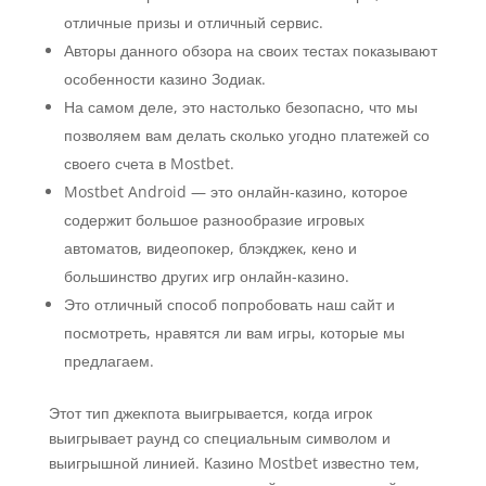
отличные призы и отличный сервис.
Авторы данного обзора на своих тестах показывают
особенности казино Зодиак.
На самом деле, это настолько безопасно, что мы
позволяем вам делать сколько угодно платежей со
своего счета в Mostbet.
Mostbet Android — это онлайн-казино, которое
содержит большое разнообразие игровых
автоматов, видеопокер, блэкджек, кено и
большинство других игр онлайн-казино.
Это отличный способ попробовать наш сайт и
посмотреть, нравятся ли вам игры, которые мы
предлагаем.
Этот тип джекпота выигрывается, когда игрок
выигрывает раунд со специальным символом и
выигрышной линией. Казино Mostbet известно тем,