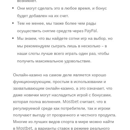
возникнет.
Они могут сделать это в любое время, и бонус
будет добавлен на их счет.
Тем не менее, мы также более чем рады
осуществить снятие средств через PayPal.
Мы знаем, что вы найдете сотни игр на выбор, но
мы рекомендуем сыграть лишь в несколько – в
наши слоты лучше всего играть один раз, чтобы
получить максимальное удовольствие.
Онлайн-казино на самом деле является хорошо
функционирующим, простым в использовании и
захватывающим онлайн-казино, а это означает, что
даже новички могут насладиться игрой с бонусами,
которая полна волнения. Mostbet считает, что в
регулируемой среде как потребители, так и игроки
получают выгоду от прозрачного и честного продукта.
Многие из лучших видов спорта в мире можно найти
в Mostbet, а варианты ставок в режиме реального