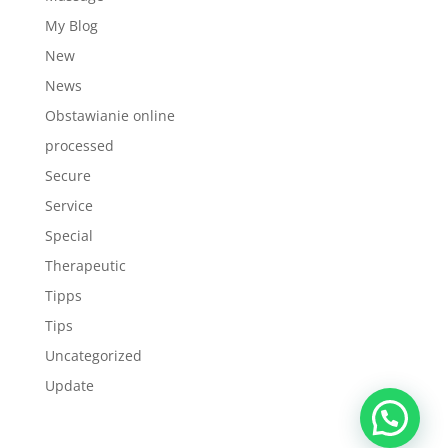
My Blog
New
News
Obstawianie online
processed
Secure
Service
Special
Therapeutic
Tipps
Tips
Uncategorized
Update