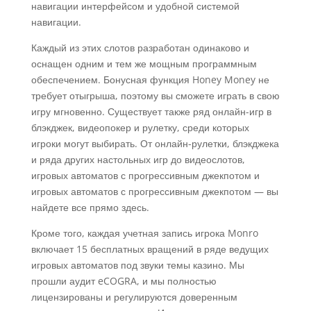
навигации интерфейсом и удобной системой
навигации.
Каждый из этих слотов разработан одинаково и
оснащен одним и тем же мощным программным
обеспечением. Бонусная функция Honey Money не
требует отыгрыша, поэтому вы сможете играть в свою
игру мгновенно. Существует также ряд онлайн-игр в
блэкджек, видеопокер и рулетку, среди которых
игроки могут выбирать. От онлайн-рулетки, блэкджека
и ряда других настольных игр до видеослотов,
игровых автоматов с прогрессивным джекпотом и
игровых автоматов с прогрессивным джекпотом — вы
найдете все прямо здесь.
Кроме того, каждая учетная запись игрока Monro
включает 15 бесплатных вращений в ряде ведущих
игровых автоматов под звуки темы казино. Мы
прошли аудит eCOGRA, и мы полностью
лицензированы и регулируются доверенным