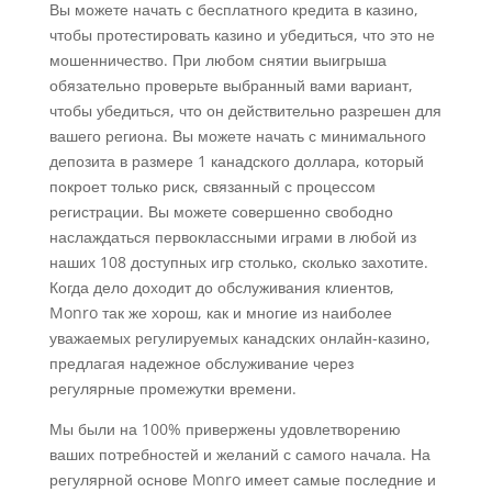
Вы можете начать с бесплатного кредита в казино,
чтобы протестировать казино и убедиться, что это не
мошенничество. При любом снятии выигрыша
обязательно проверьте выбранный вами вариант,
чтобы убедиться, что он действительно разрешен для
вашего региона. Вы можете начать с минимального
депозита в размере 1 канадского доллара, который
покроет только риск, связанный с процессом
регистрации. Вы можете совершенно свободно
наслаждаться первоклассными играми в любой из
наших 108 доступных игр столько, сколько захотите.
Когда дело доходит до обслуживания клиентов,
Monro так же хорош, как и многие из наиболее
уважаемых регулируемых канадских онлайн-казино,
предлагая надежное обслуживание через
регулярные промежутки времени.
Мы были на 100% привержены удовлетворению
ваших потребностей и желаний с самого начала. На
регулярной основе Monro имеет самые последние и