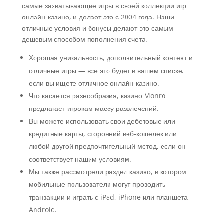
самые захватывающие игры в своей коллекции игр
онлайн-казино, и делает это с 2004 года. Наши
отличные условия и бонусы делают это самым
дешевым способом пополнения счета.
Хорошая уникальность, дополнительный контент и
отличные игры — все это будет в вашем списке,
если вы ищете отличное онлайн-казино.
Что касается разнообразия, казино Monro
предлагает игрокам массу развлечений.
Вы можете использовать свои дебетовые или
кредитные карты, сторонний веб-кошелек или
любой другой предпочтительный метод, если он
соответствует нашим условиям.
Мы также рассмотрели раздел казино, в котором
мобильные пользователи могут проводить
транзакции и играть с iPad, iPhone или планшета
Android.