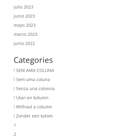
julio 2023
junio 2023
mayo 2023
marzo 2023
junio 2022
Categories
! SEM AMA COLUNA
! Sem uma coluna
! Senza una colonna
! Utan en kolumn
! Without a column
! Zonder een kolom
1
2