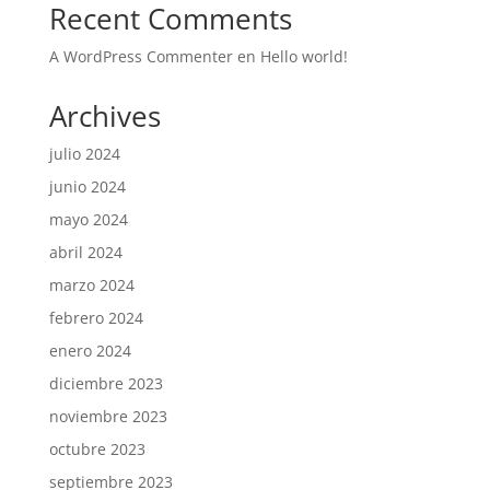
Recent Comments
A WordPress Commenter
en
Hello world!
Archives
julio 2024
junio 2024
mayo 2024
abril 2024
marzo 2024
febrero 2024
enero 2024
diciembre 2023
noviembre 2023
octubre 2023
septiembre 2023