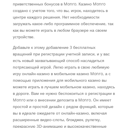
приветственных бонусов в Monro. Казино Monro
создано с учетом того, что вы, игрок, находитесь в
центре каждого решения. Нет необходимости
загружать какое-либо программное обеспечение, так
как вы можете играть в любом браузере на своем
устройстве.
Добавьте к этому добавление 3 бесплатных
вращений при регистрации учетной записи, и у вас
есть новый захватывающий способ насладиться
потрясающей игрой. Легко играть в свою любимую
игру онлайн-казино в мобильном казино Monro, а с
помощью приложения для мобильного казино вы
можете играть в лучшем мобильном казино, находясь
в дороге. Вам не нужно беспокоиться о регистрации в
Monro или о внесении депозита в Monro. Он имеет
простой и простой дизайн с рядом функций, которые
вы в идеале ожидаете от онлайн-казино, включая
расширенные видео-слоты, блэкджек, рулетку,
прекрасную 3D-анимацию и высококачественные