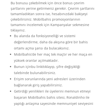
Bu bonusu çekebilmek için önce bonus çevrim
şartlarını yerine getirmeniz gerekir. Çevrim şartlarını
tamamladıktan sonra ise, hesabınızdaki bakiyeyi
çekebilirsiniz. Mobilbahis promosyonlarının
tamamını incelemek için Kampanyalar sekmesine
tıklayınız.
Bu alanda da fonksiyonelliği ve sistemi
değerlendirme, daha da akışına göre bir bahis
ortamı açma şansı da bulacaksınız.
Mobilbahis’de her maç tek maçtır ve her maça en
yüksek oranlar açılmaktadır.
Bunun içinbu linkitıklayıp, şifre değişikliği
talebinde bulunabilirsiniz.
Erişim sorunlarında yeni adresleri üzerinden
bağlanarak giriş yapabilirsiniz.
Getirdiği yenilikleri ile üyelerini memnun etmeyi
başaran Mobilbahis bahis sitesi, Ronaldinho ile
yaptığı anlaşma sayesinde memnuniyet seviyesini