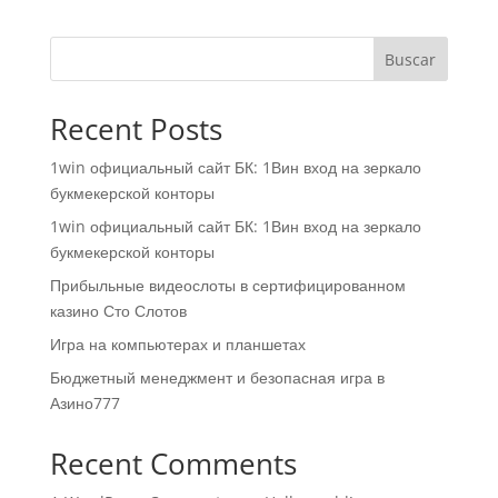
Buscar
Recent Posts
1win официальный сайт БК: 1Вин вход на зеркало
букмекерской конторы
1win официальный сайт БК: 1Вин вход на зеркало
букмекерской конторы
Прибыльные видеослоты в сертифицированном
казино Сто Слотов
Игра на компьютерах и планшетах
Бюджетный менеджмент и безопасная игра в
Азино777
Recent Comments