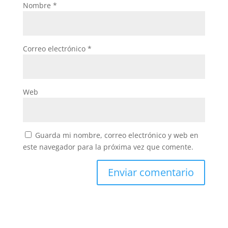
Nombre
*
Correo electrónico
*
Web
Guarda mi nombre, correo electrónico y web en
este navegador para la próxima vez que comente.