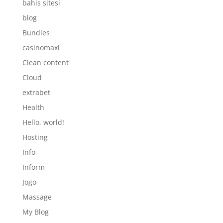
bahis sitesi
blog
Bundles
casinomaxi
Clean content
Cloud
extrabet
Health
Hello, world!
Hosting
Info
Inform
Jogo
Massage
My Blog