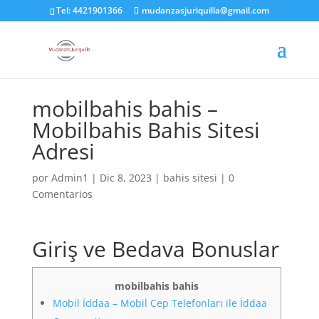
Tel: 4421901366
mudanzasjuriquilla@gmail.com
mobilbahis bahis –
Mobilbahis Bahis Sitesi
Adresi
por
Admin1
|
Dic 8, 2023
|
bahis sitesi
|
0
Comentarios
Giriş ve Bedava Bonuslar
mobilbahis bahis
Mobil İddaa – Mobil Cep Telefonları ile İddaa