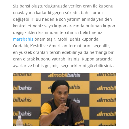
Siz bahsi oluşturduğunuzda verilen oran ile kuponu
onaylayana kadar ki geçen sürede, bahis oranı
değişebilir. Bu nedenle son yatırım anında yeniden
kontrol etmeniz veya kupon aracında bulunan kupon
değişiklikleri kısmından tercihinizi belirtmeniz
marsbahis
önem taşır. Mobil Bahis kuponda;
Ondalık, Kesirli ve American formatlarını seçebilir,
en yüksek oranları tercih edebilir ya da herhangi bir
oran olarak kuponu yatırabilirsiniz. Kupon aracında
ayarlar ve bahis geçmişi seçeneklerini görebilirsiniz.