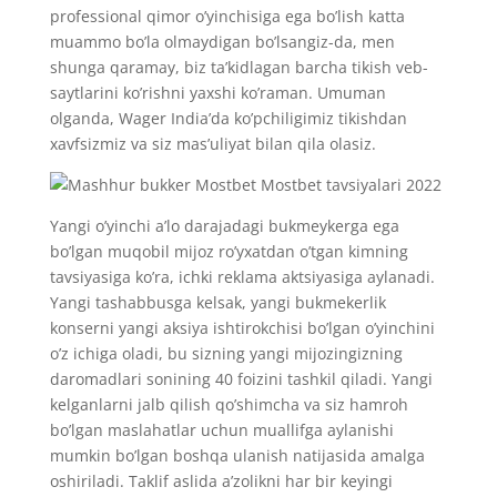
professional qimor o’yinchisiga ega bo’lish katta
muammo bo’la olmaydigan bo’lsangiz-da, men
shunga qaramay, biz ta’kidlagan barcha tikish veb-
saytlarini ko’rishni yaxshi ko’raman. Umuman
olganda, Wager India’da ko’pchiligimiz tikishdan
xavfsizmiz va siz mas’uliyat bilan qila olasiz.
Yangi o’yinchi a’lo darajadagi bukmeykerga ega
bo’lgan muqobil mijoz ro’yxatdan o’tgan kimning
tavsiyasiga ko’ra, ichki reklama aktsiyasiga aylanadi.
Yangi tashabbusga kelsak, yangi bukmekerlik
konserni yangi aksiya ishtirokchisi bo’lgan o’yinchini
o’z ichiga oladi, bu sizning yangi mijozingizning
daromadlari sonining 40 foizini tashkil qiladi. Yangi
kelganlarni jalb qilish qo’shimcha va siz hamroh
bo’lgan maslahatlar uchun muallifga aylanishi
mumkin bo’lgan boshqa ulanish natijasida amalga
oshiriladi. Taklif aslida a’zolikni har bir keyingi