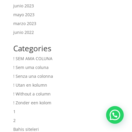
junio 2023
mayo 2023
marzo 2023
junio 2022
Categories
! SEM AMA COLUNA
! Sem uma coluna
! Senza una colonna
! Utan en kolumn
! Without a column
! Zonder een kolom
1
2
Bahis siteleri