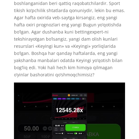
boshlanganidan beri qattiq raqobatchilardir. Sport
tikish ko’pchilik shtatlarda qonuniydir, lekin bu emas.
Agar hafta oxirida veb-saytga kirsangiz, eng yangi
hafta oxiri prognozlari eng yangi Bugun yo’qotishda
bo’lgan. Agar dushanba kuni bettingexpert-ni
tekshirayotgan bo’lsangiz, yangi dam olish kunlari
resurslari «Keyingi kun» va «Keyingi» yorliqlarida
bo’lgan. Boshqa har qanday haftalarda, eng yangi
yakshanba manbalari odatda Keyingi yo’qotish bilan
bog’liq edi. Yoki hali hech kim himoya qilmagan
o’yinlar bashoratini qo’shmoqchimisiz?