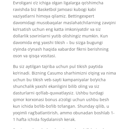
Evroligani o’z ichiga olgan ligalarga qo’shimcha
ravishda biz Basketbol Jamoasi kubogi kabi
vaziyatlarni himoya qilamiz. Bettingexpert
davomidagi musobaqalar maslahatchilarning zavqini
ko’rsatish uchun eng katta imkoniyatdir va siz
dollarlik sovrinlarni yutib olishingiz mumkin. Kun
davomida eng yaxshi tikish – bu sizga bugungi
o’yinda o’ynash haqida xabardor fikrni berishning
oson va qisqa vositasi.
Bu siz aytilgan tajriba uchun pul tikish paytida
ko’rinadi. Bizning Casumo sharhimizni o’qing va nima
uchun bu tikish veb-sayti kampaniyalar bo’yicha
shunchalik yaxshi ekanligini bilib oling va siz
dasturlarni qo’llab-quvvatlaysiz. Ushbu turdagi
qimor korxonasi bonus a’zoligi uchun ushbu besh
kun ichida bo’lib-bo’lib to’langan. Shunday qilib, u
yoqimli rag’batlantirish, ammo obunadan boshlab 1-
1 hafta ichida foydalanish kerak.