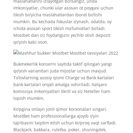
maslahatlarini izlayotgan bo’lsangiz, unda
imkoniyatlar, chunki ular asosan ot poygasi uchun
tikish bo’yicha maslahatlardan iborat bo’lishi
mumkin. Bu kechada fokuslar o’ynash, odatda, oy
ichida asosan sport tikish ma’lumotlari bo’ladi.
Mostbet-dan o’z foydangizni yechib olish depozit
qo’yish kabi oson.
Bukmekerlik konserni saytida taklif qilingan yangi
qo’yish variantlari juda mijozlar uchun mavjud.
To’lovlarning asosiy qismi Charge va Bank kartalari
bank kartalari orqali amalga oshiriladi. Xalqaro
komissiya imkoniyatlari Skrill va siz Neteller ham
topish mumkin.
Ko’pgina onlayn jonli qimor korxonalari singari,
MostBet ham professionallarga ajoyib o’yin
tajribasini taqdim etish uchun ko’proq vaqt sarfladi.
Blackjack, bakkara, ruletka, poker, shuningdek,