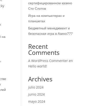
сертифицированном казино
cky
Сто Слотов
Игра на компьютерах и
планшетах
х
Бюджетный менеджмент и
безопасная игра в Азино777
й на
Recent
Comments
A WordPress Commenter
en
е
Hello world!
Archives
стве
я
julio 2024
елей
junio 2024
mayo 2024