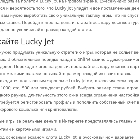
следить за полётом Lucky Jet на игровом экране. Ежесекундно разм
я и вероятность того, что Lucky Jet упадёт и все поставленные ден
, вам нужно выработать свою уникальную тактику игры, что не спуст
ых ставок. Перейдя к игре на деньги, старайтесь пару десятков тур
едленно увеличивайте размер каждой ставки.
айте Lucky Jet
нужно придумать уникальную стратегию игры, которая не сольет ве
вок. В обязательном порядке найдите online казино с демо-режим
х денег. Переходя к игре на деньги, постарайтесь пару десятков пар
ого мелкими шагами повышайте размер каждой из своих ставок.
аходятся под главным экраном с Lucky Jetом, в классическом вари
 1000, сто, 500 или пятьдесят рублей. Выбрать размер ставки игрок
дного раунда, длительность этого окна всегда ограничена настройк
требуется регистрировать профиль и пополнить собственный счет 
ифрового кошелька или криптовалюты.
ные игры за реальные деньги в Интернете представлялись главным
отами и карточными играми.
од основным экраном слота Lucky Jet, в русскоязычном варианте