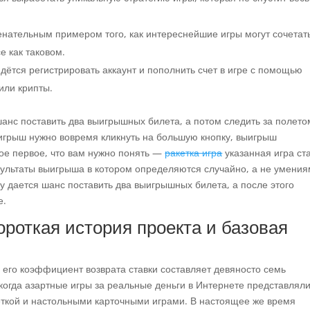
енательным примером того, как интереснейшие игры могут сочетат
е как таковом.
дётся регистрировать аккаунт и пополнить счет в игре с помощью
или крипты.
анс поставить два выигрышных билета, а потом следить за полето
выигрыш нужно вовремя кликнуть на большую кнопку, выигрыш
е первое, что вам нужно понять —
ракетка игра
указанная игра ст
езультаты выигрыша в котором определяются случайно, а не умени
у дается шанс поставить два выигрышных билета, а после этого
е.
короткая история проекта и базовая
, его коэффициент возврата ставки составляет девяносто семь
когда азартные игры за реальные деньги в Интернете представляли
ткой и настольными карточными играми. В настоящее же время