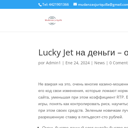
Tel: 4421901366
mudanzasjuriquilla@gmail.co
Lucky Jet на деньги –
por
Admin1
|
Ene 24, 2024
|
News
|
0 Coment
Не взирая на это, очень многие казино-мошенни
его код свои изменения, которые ломают нор
сайта, уменьшая при этом коэффициент RTP. Б
игры, понять как контролировать риск, научить
при этом своих средств. Зеленым новичкам лу
разрешенную ставку в пятьдесят-сто рублей.
Очень быстро данный слот онлайн быстро по