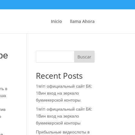
Inicio
llama Ahora
ре
Buscar
Recent Posts
1win официальный сайт БК:
ть в
1Вин вход на зеркало
ыша
букмекерской конторы
1win официальный сайт БК:
тив
1Вин вход на зеркало
о
букмекерской конторы
Прибыльные видеослоты в
be