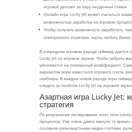
игровой депозит за пару неудачных ставок.
Онлайн игра Lucky Jet может считаться знам
возможностью заработка на игровом процесс
Чтобы получить возможность заработать, при
электронного кошелька, карты любого банка 
В очередном игровом раунде геймеру дается ш
Lucky Jet на игровом экране. Чтобы забрать 
умножается на показанный коэффициент. Само
вариантом всем известного игрового слота, р
гемблера. В каждом новом раунде игры геймер
следить за полётом Lucky Jet на игровом экран
Азартная игра Lucky Jet: 
стратегия
По результатам тестирования этого типа слота
процентов. Уже очень давно минуло то время, 
основном разномастными видео-слотами, руле