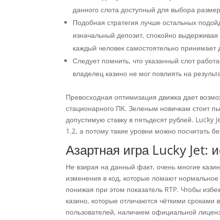
данного слота доступный для выбора размер с
Подобная стратегия лучше остальных подой
изначальный депозит, спокойно выдерживая
каждый человек самостоятельно принимает 
Следует помнить, что указанный слот работ
владелец казино не мог повлиять на результа
Превосходная оптимизация движка дает возмож
стационарного ПК. Зеленым новичкам стоит п
допустимую ставку в пятьдесят рублей. Lucky 
1.2, а потому такие уровни можно посчитать б
Азартная игра Lucky Jet: 
Не взирая на данный факт, очень многие казино
изменения в код, которые ломают нормально
понижая при этом показатель RTP. Чтобы избе
казино, которые отличаются чёткими сроками
пользователей, наличием официальной лиценз