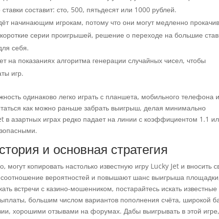
тавки составит: сто, 500, пятьдесят или 1000 рублей.
дёт начинающим игрокам, потому что они могут медленно прокачи
 короткие серии проигрышей, решение о переходе на большие став
для себя.
ает на показаниях алгоритма генерации случайных чисел, чтобы
ты игр.
ность одинаково легко играть с планшета, мобильного телефона 
ытаться как можно раньше забрать выигрыш, делая минимально
Jet в азартных играх редко падает на линии с коэффициентом 1.1 и
езопасными.
история и основная стратегия
, могут копировать настолько известную игру Lucky Jet и вносить с
е соотношение вероятностей и повышают шанс выигрыша площадки
жать встречи с казино-мошенником, постарайтесь искать известные
 выплаты, большим числом вариантов пополнения счёта, широкой б
ии, хорошими отзывами на форумах. Дабы выигрывать в этой игре