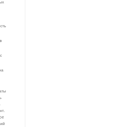
ных
ость
в
 с
на
таты
ь
ь
нт.
ibe
сий