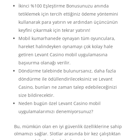
İkinci %100 Eşleştirme Bonusunuzu anında
tetiklemek için tercih ettiğiniz ödeme yöntemini
kullanarak para yatırın ve ardından üçüncünün
keyfini çıkarmak için tekrar yatırın!
Mobil kumarhanede oynayan tüm oyunculara,
hareket halindeyken oynamayı çok kolay hale
getiren Levant Casino mobil uygulamasına
başvurma olanağı verilir.
Döndürme talebinde bulunursanız, daha fazla
döndürme ile ödüllendirileceksiniz ve Levant
Casino, bunları ne zaman talep edebileceğinizi
size bildirecektir.
Neden bugün özel Levant Casino mobil
uygulamalarımızı denemiyorsunuz?
Bu, mümkün olan en iyi güvenlik özelliklerine sahip
olmamızı sağlar. Slotlar arasında bir kez çalıştıktan