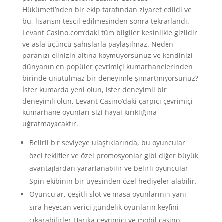
Hükümeti’nden bir ekip tarafından ziyaret edildi ve
bu, lisansın tescil edilmesinden sonra tekrarlandı.
Levant Casino.com’daki tüm bilgiler kesinlikle gizlidir
ve asla üçüncü şahıslarla paylaşılmaz. Neden
paranızı elinizin altına koymuyorsunuz ve kendinizi
dünyanın en popüler çevrimiçi kumarhanelerinden
birinde unutulmaz bir deneyimle şımartmıyorsunuz?
İster kumarda yeni olun, ister deneyimli bir
deneyimli olun, Levant Casino’daki çarpıcı çevrimiçi
kumarhane oyunları sizi hayal kırıklığına
uğratmayacaktır.
Belirli bir seviyeye ulaştıklarında, bu oyuncular
özel teklifler ve özel promosyonlar gibi diğer büyük
avantajlardan yararlanabilir ve belirli oyuncular
Spin ekibinin bir üyesinden özel hediyeler alabilir.
Oyuncular, çeşitli slot ve masa oyunlarının yanı
sıra heyecan verici gündelik oyunların keyfini
çıkarabilirler.Harika çevrimiçi ve mobil casino