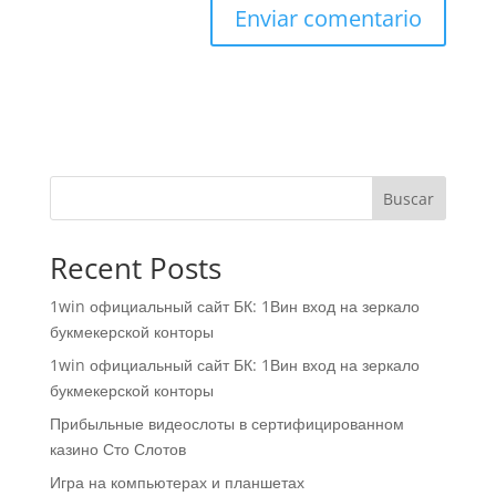
Buscar
Recent Posts
1win официальный сайт БК: 1Вин вход на зеркало
букмекерской конторы
1win официальный сайт БК: 1Вин вход на зеркало
букмекерской конторы
Прибыльные видеослоты в сертифицированном
казино Сто Слотов
Игра на компьютерах и планшетах