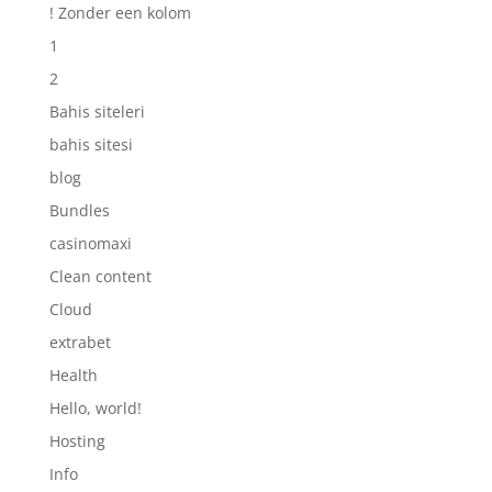
! Zonder een kolom
1
2
Bahis siteleri
bahis sitesi
blog
Bundles
casinomaxi
Clean content
Cloud
extrabet
Health
Hello, world!
Hosting
Info