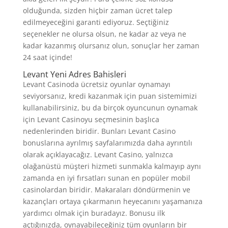
olduğunda, sizden hiçbir zaman ücret talep
edilmeyeceğini garanti ediyoruz. Seçtiğiniz
seçenekler ne olursa olsun, ne kadar az veya ne
kadar kazanmış olursanız olun, sonuçlar her zaman
24 saat içinde!
Levant Yeni Adres Bahisleri
Levant Casinoda ücretsiz oyunlar oynamayı
seviyorsanız, kredi kazanmak için puan sistemimizi
kullanabilirsiniz, bu da birçok oyuncunun oynamak
için Levant Casinoyu seçmesinin başlıca
nedenlerinden biridir. Bunları Levant Casino
bonuslarına ayrılmış sayfalarımızda daha ayrıntılı
olarak açıklayacağız. Levant Casino, yalnızca
olağanüstü müşteri hizmeti sunmakla kalmayıp aynı
zamanda en iyi fırsatları sunan en popüler mobil
casinolardan biridir. Makaraları döndürmenin ve
kazançları ortaya çıkarmanın heyecanını yaşamanıza
yardımcı olmak için buradayız. Bonusu ilk
açtığınızda, oynayabileceğiniz tüm oyunların bir