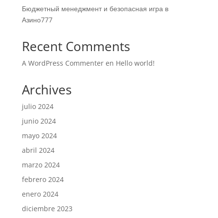
Бюджетный менеджмент и безопасная игра в
Азино777
Recent Comments
A WordPress Commenter
en
Hello world!
Archives
julio 2024
junio 2024
mayo 2024
abril 2024
marzo 2024
febrero 2024
enero 2024
diciembre 2023