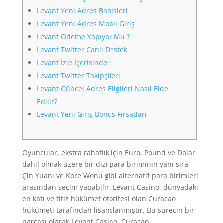
Levant Yeni Adres Bahisleri
Levant Yeni Adres Mobil Giriş
Levant Ödeme Yapıyor Mu ?
Levant Twitter Canlı Destek
Levant İzle İçerisinde
Levant Twitter Takipçileri
Levant Güncel Adres Bilgileri Nasıl Elde
Edilir?
Levant Yeni Giriş Bonus Fırsatları
Oyuncular, ekstra rahatlık için Euro, Pound ve Dolar
dahil olmak üzere bir dizi para biriminin yanı sıra
Çin Yuanı ve Kore Wonu gibi alternatif para birimleri
arasından seçim yapabilir. Levant Casino, dünyadaki
en katı ve titiz hükümet otoritesi olan Curacao
hükümeti tarafından lisanslanmıştır. Bu sürecin bir
parçası olarak Levant Casino, Curacao