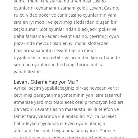
sonra, mobil cihazlarda bulunan bazı casino
oyunlarını oynamanın zamanı geldi. Levant Casino,
rulet, video poker ve canlı casino oyunlarının yanı
sıra en iyi mobil ve çevrimiçi slotlardan oluşan bir
seçki sunar. Slot oyunlarından blackjack, poker ve
daha fazlasına kadar Levant Casino, çevrimiçi oyun
pazarında mevcut olan en iyi mobil slotlardan
bazılarına sahiptir. Levant Casino mobil
uygulamasını indirebilir ve ardından kumarhanede
sunulan oyunlardan herhangi birine bahis
yapabilirsiniz.
Levant Ödeme Yapıyor Mu ?
Ayrıca, seçim yapabileceğiniz birkaç heyecan verici
çevrimiçi para yatırma yönteminin yanı sıra tasarruf
etmenize yardımcı olabilecek özel promosyon kodları
da vardır. Levant Casino masaüstü, akıllı telefon ve
tablet tarayıcılarında kullanılabilir. Ayrıca hareket
halindeyken oynamak isteyen oyuncular için
alternatif bir mobil uygulama sunuyoruz. Sadece
oyun kitaplığınıza gidin ve indirmek istediğiniz oyunu