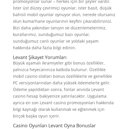
promosyonlar sunar – herkes için bir şeyler vardır.
İster üst düzey çevrimiçi oyunlar, ister basit, düşük
bahisli mobil oyunlar oynuyor olun, nerede olursanız
olun kumarhane oyunlarının keyfini çıkarabilirsiniz.
Bizi daha yakından tanıyın ve düzenlemelerimiz,
kurallarımız, sunduğumuz bazı oyunlar,
sunduğumuz canlı oyunlar ve yoldaki yaşam
hakkında daha fazla bilgi edinin.
Levant Şikayet Yorumları
Büyük aşamalı ikramiyeler gibi bonus özellikler,
yalnızca heyecanınıza katkıda bulunur. Özellikle
mobil casino slotları bonus özelliklerle ve genellikle
PC versiyonlarından daha yüksek ödemelerle gelir.
Ödeme yapıldıktan sonra, fonlar anında Levant
casino hesap bakiyenize yatırılacaktır. Uygulama
ayrıca en son Levant casino promosyonları hakkında
bilgi kaynağı olarak kullanmak ve eğlenmek için
birçok başka oyun içerir.
Casino Oyunları Levant Oyna Bonuslar