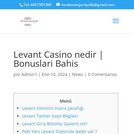
Tel: 4421901366
mudanzasjuriquilla@gmail.com
Levant Casino nedir |
Bonuslari Bahis
por
Admin1
|
Ene 10, 2024
|
News
|
0 Comentarios
Menü
Levant sitesinin lisans yasallığı
Levant Twitter Kayıt Bilgileri
Levant Giriş Bölümü Güvenli mi?
Peki Yeni Levant Sitesinde Neler var ?