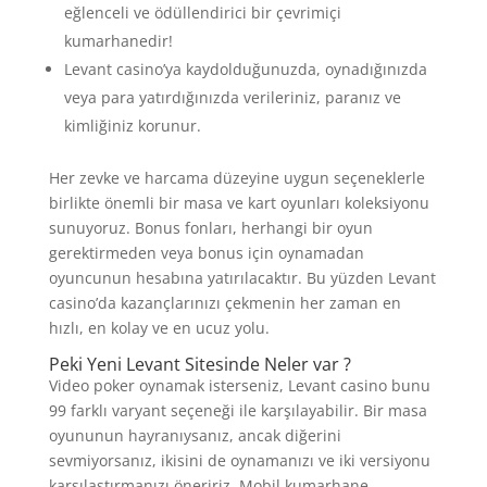
eğlenceli ve ödüllendirici bir çevrimiçi
kumarhanedir!
Levant casino’ya kaydolduğunuzda, oynadığınızda
veya para yatırdığınızda verileriniz, paranız ve
kimliğiniz korunur.
Her zevke ve harcama düzeyine uygun seçeneklerle
birlikte önemli bir masa ve kart oyunları koleksiyonu
sunuyoruz. Bonus fonları, herhangi bir oyun
gerektirmeden veya bonus için oynamadan
oyuncunun hesabına yatırılacaktır. Bu yüzden Levant
casino’da kazançlarınızı çekmenin her zaman en
hızlı, en kolay ve en ucuz yolu.
Peki Yeni Levant Sitesinde Neler var ?
Video poker oynamak isterseniz, Levant casino bunu
99 farklı varyant seçeneği ile karşılayabilir. Bir masa
oyununun hayranıysanız, ancak diğerini
sevmiyorsanız, ikisini de oynamanızı ve iki versiyonu
karşılaştırmanızı öneririz. Mobil kumarhane