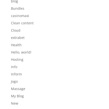
blog
Bundles
casinomaxi
Clean content
Cloud
extrabet
Health
Hello, world!
Hosting
Info
Inform
Jogo
Massage
My Blog
New