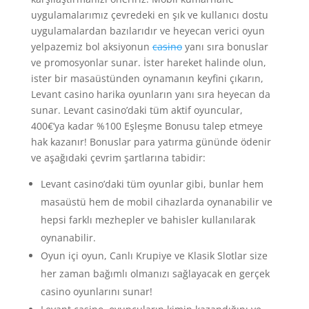
uygulamalarımız çevredeki en şık ve kullanıcı dostu
uygulamalardan bazılarıdır ve heyecan verici oyun
yelpazemiz bol aksiyonun
casino
yanı sıra bonuslar
ve promosyonlar sunar. İster hareket halinde olun,
ister bir masaüstünden oynamanın keyfini çıkarın,
Levant casino harika oyunların yanı sıra heyecan da
sunar. Levant casino’daki tüm aktif oyuncular,
400€’ya kadar %100 Eşleşme Bonusu talep etmeye
hak kazanır! Bonuslar para yatırma gününde ödenir
ve aşağıdaki çevrim şartlarına tabidir:
Levant casino’daki tüm oyunlar gibi, bunlar hem
masaüstü hem de mobil cihazlarda oynanabilir ve
hepsi farklı mezhepler ve bahisler kullanılarak
oynanabilir.
Oyun içi oyun, Canlı Krupiye ve Klasik Slotlar size
her zaman bağımlı olmanızı sağlayacak en gerçek
casino oyunlarını sunar!