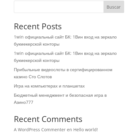
Buscar
Recent Posts
1win официальный сайт БК: 1Вин вход на зеркало
букмекерской конторы
1win официальный сайт БК: 1Вин вход на зеркало
букмекерской конторы
Прибыльные видеослоты в сертифицированном
казино Сто Слотов
Игра на компьютерах и планшетах
Бюджетный менеджмент и безопасная игра в
Азино777
Recent Comments
A WordPress Commenter
en
Hello world!