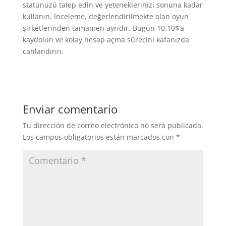
statünüzü talep edin ve yeteneklerinizi sonuna kadar
kullanın. İnceleme, değerlendirilmekte olan oyun
şirketlerinden tamamen ayrıdır. Bugün 10.10$’a
kaydolun ve kolay hesap açma sürecini kafanızda
canlandırın.
Enviar comentario
Tu dirección de correo electrónico no será publicada.
Los campos obligatorios están marcados con
*