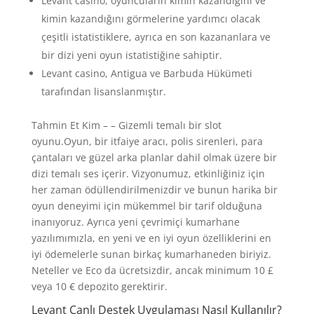
Levant casino, oyuncuların kimin kazandığını ve
kimin kazandığını görmelerine yardımcı olacak
çeşitli istatistiklere, ayrıca en son kazananlara ve
bir dizi yeni oyun istatistiğine sahiptir.
Levant casino, Antigua ve Barbuda Hükümeti
tarafından lisanslanmıştır.
Tahmin Et Kim – – Gizemli temalı bir slot
oyunu.Oyun, bir itfaiye aracı, polis sirenleri, para
çantaları ve güzel arka planlar dahil olmak üzere bir
dizi temalı ses içerir. Vizyonumuz, etkinliğiniz için
her zaman ödüllendirilmenizdir ve bunun harika bir
oyun deneyimi için mükemmel bir tarif olduğuna
inanıyoruz. Ayrıca yeni çevrimiçi kumarhane
yazılımımızla, en yeni ve en iyi oyun özelliklerini en
iyi ödemelerle sunan birkaç kumarhaneden biriyiz.
Neteller ve Eco da ücretsizdir, ancak minimum 10 £
veya 10 € depozito gerektirir.
Levant Canlı Destek Uygulaması Nasıl Kullanılır?