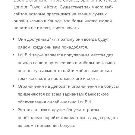
London Tower и Keno. Существует так много веб-
сайтов, которые претендуют на звание лучших
онлайн-казино в Канаде, что большинство людей
понятия не имеют, с чего начать.
Они доступны 24/7, поэтому они всегда будут
рядом, когда они вам понадобятся.
LeeBet также является популярным местом для
начала вашего путешествия в мобильное казино,
поскольку вы сможете найти мобильные игры, в
том числе сотни настольных игр и слоты.
Ограничения на депозит и ограничения на бонусы
применяются ко всем вариантам банковского
обслуживания онлайн-казино LeeBet.
Это так же, как и другие бонусы; игрокам
необходимо перейти к вариантам вывода средств
во время погашения бонуса.