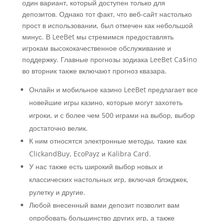
один вариант, который доступен только для
депозитов. Однако тот факт, что веб-сайт настолько
прост в использовании, был отмечен как небольшой
минус. В LeeBet мы стремимся предоставлять
игрокам высококачественное обслуживание и
поддержку. Главные прогнозы зодиака LeeBet Ca$ino
во вторник также включают прогноз квазара.
Онлайн и мобильное казино LeeBet предлагает все
новейшие игры казино, которые могут захотеть
игроки, и с более чем 500 играми на выбор, выбор
достаточно велик.
К ним относятся электронные методы, такие как
ClickandBuy, EcoPayz и Kalibra Card.
У нас также есть широкий выбор новых и
классических настольных игр, включая блэкджек,
рулетку и другие.
Любой внесенный вами депозит позволит вам
опробовать большинство других игр, а также