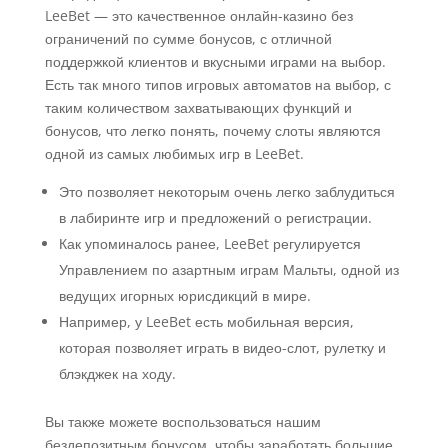
LeeBet — это качественное онлайн-казино без
ограничений по сумме бонусов, с отличной
поддержкой клиентов и вкусными играми на выбор.
Есть так много типов игровых автоматов на выбор, с
таким количеством захватывающих функций и
бонусов, что легко понять, почему слоты являются
одной из самых любимых игр в LeeBet.
Это позволяет некоторым очень легко заблудиться
в лабиринте игр и предложений о регистрации.
Как упоминалось ранее, LeeBet регулируется
Управлением по азартным играм Мальты, одной из
ведущих игорных юрисдикций в мире.
Например, у LeeBet есть мобильная версия,
которая позволяет играть в видео-слот, рулетку и
блэкджек на ходу.
Вы также можете воспользоваться нашим
бездепозитным бонусом, чтобы заработать большие