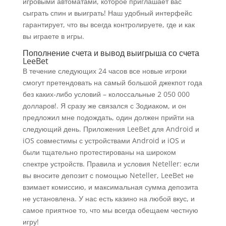
игровыми автоматами, которое приглашает вас
сыграть спин и выиграть! Наш удобный интерфейс
гарантирует, что вы всегда контролируете, где и как
вы играете в игры.
Пополнение счета и вывод выигрыша со счета
LeeBet
В течение следующих 24 часов все новые игроки
смогут претендовать на самый большой джекпот года
без каких-либо условий – колоссальные 2 050 000
долларов!. Я сразу же связался с Зодиаком, и он
предложил мне подождать, один должен прийти на
следующий день. Приложения LeeBet для Android и
iOS совместимы с устройствами Android и iOS и
были тщательно протестированы на широком
спектре устройств. Правила и условия Neteller: если
вы вносите депозит с помощью Neteller, LeeBet не
взимает комиссию, и максимальная сумма депозита
не установлена. У нас есть казино на любой вкус, и
самое приятное то, что мы всегда обещаем честную
игру!