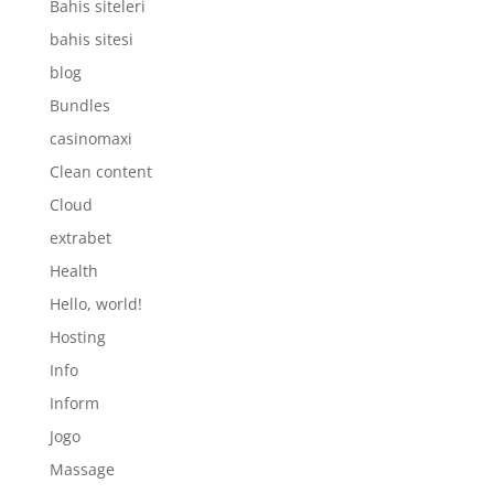
Bahis siteleri
bahis sitesi
blog
Bundles
casinomaxi
Clean content
Cloud
extrabet
Health
Hello, world!
Hosting
Info
Inform
Jogo
Massage