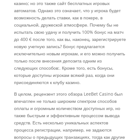
казино; но это также сайт бесплатных игровых
автоматов. Однако это означает, что у игрока будет
возможность делать ставки, как в покере, в
социальной, дружеской атмосфере. Почему бы не
испытать свою удачу и получить 100% бонус на матч
до 400 € после того, как вы, наконец, зарегистрируете
новую учетную запись? Бонус предлагается
исключительно новым игрокам, и его можно получить
только после внесения депозита одним из
следующих способов:. Кроме того, есть бонусы,
которые доступны игрокам всякий раз, когда они
присоединяются к клубу казино.
В целом, рецензент этого обзора LeeBet Casino был
впечатлен не только широким спектром способов
оплаты и огромным количеством доступных игр, но
также быстрым и эффективным процессом вывода
средств. Есть несколько уникальных аспектов
процесса регистрации, например, не задаются
вопросы о предыдущих транзакциях, тогда как другие