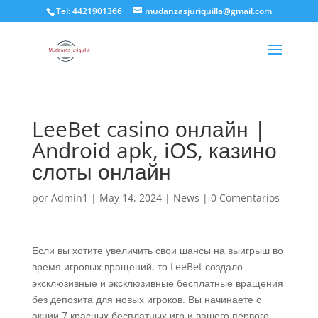
Tel: 4421901366
mudanzasjuriquilla@gmail.com
LeeBet casino онлайн |
Android apk, iOS, казино
слоты онлайн
por
Admin1
|
May 14, 2024
|
News
|
0 Comentarios
Если вы хотите увеличить свои шансы на выигрыш во
время игровых вращений, то LeeBet создало
эксклюзивные и эксклюзивные бесплатные вращения
без депозита для новых игроков. Вы начинаете с
акции 7 красных бесплатных игр и вашего первого