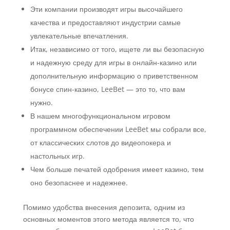
Эти компании производят игры высочайшего
качества и предоставляют индустрии самые
увлекательные впечатления.
Итак, независимо от того, ищете ли вы безопасную
и надежную среду для игры в онлайн-казино или
дополнительную информацию о приветственном
бонусе спин-казино, LeeBet — это то, что вам
нужно.
В нашем многофункциональном игровом
программном обеспечении LeeBet мы собрали все,
от классических слотов до видеопокера и
настольных игр.
Чем больше печатей одобрения имеет казино, тем
оно безопаснее и надежнее.
Помимо удобства внесения депозита, одним из
основных моментов этого метода является то, что