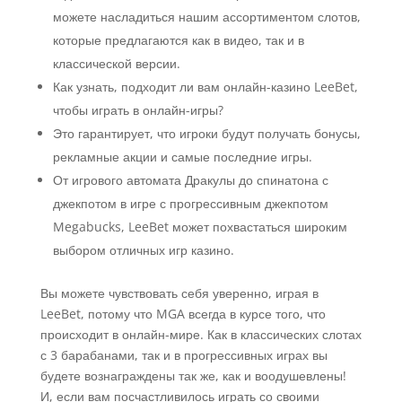
можете насладиться нашим ассортиментом слотов,
которые предлагаются как в видео, так и в
классической версии.
Как узнать, подходит ли вам онлайн-казино LeeBet,
чтобы играть в онлайн-игры?
Это гарантирует, что игроки будут получать бонусы,
рекламные акции и самые последние игры.
От игрового автомата Дракулы до спинатона с
джекпотом в игре с прогрессивным джекпотом
Megabucks, LeeBet может похвастаться широким
выбором отличных игр казино.
Вы можете чувствовать себя уверенно, играя в
LeeBet, потому что MGA всегда в курсе того, что
происходит в онлайн-мире. Как в классических слотах
с 3 барабанами, так и в прогрессивных играх вы
будете вознаграждены так же, как и воодушевлены!
И, если вам посчастливилось играть со своими