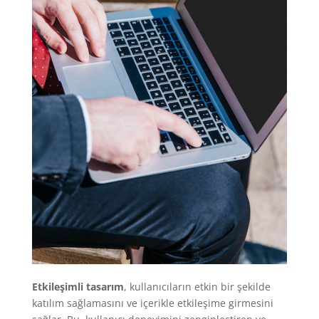
Etkileşimli tasarım
, kullanıcıların etkin bir şekilde
katılım sağlamasını ve içerikle etkileşime girmesini