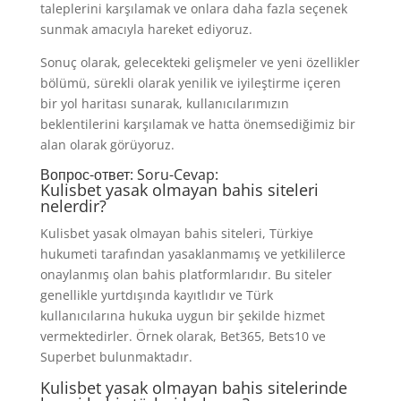
taleplerini karşılamak ve onlara daha fazla seçenek
sunmak amacıyla hareket ediyoruz.
Sonuç olarak, gelecekteki gelişmeler ve yeni özellikler
bölümü, sürekli olarak yenilik ve iyileştirme içeren
bir yol haritası sunarak, kullanıcılarımızın
beklentilerini karşılamak ve hatta önemsediğimiz bir
alan olarak görüyoruz.
Вопрос-ответ: Soru-Cevap:
Kulisbet yasak olmayan bahis siteleri
nelerdir?
Kulisbet yasak olmayan bahis siteleri, Türkiye
hukumeti tarafından yasaklanmamış ve yetkililerce
onaylanmış olan bahis platformlarıdır. Bu siteler
genellikle yurtdışında kayıtlıdır ve Türk
kullanıcılarına hukuka uygun bir şekilde hizmet
vermektedirler. Örnek olarak, Bet365, Bets10 ve
Superbet bulunmaktadır.
Kulisbet yasak olmayan bahis sitelerinde