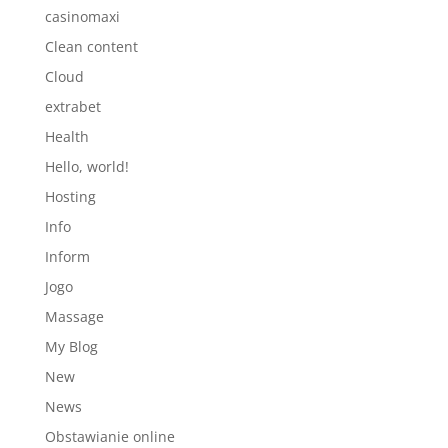
casinomaxi
Clean content
Cloud
extrabet
Health
Hello, world!
Hosting
Info
Inform
Jogo
Massage
My Blog
New
News
Obstawianie online