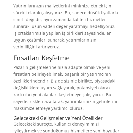
Yatırımlarınızın maliyetlerini minimize etmek için
sürekli olarak çalışıyoruz. Bu, sadece düşük fiyatlarla
sınırlı değildir; aynı zamanda kaliteli hizmetler
sunarak, uzun vadeli değer yaratmayı hedefliyoruz.
İş ortaklarımızla yapılan iş birlikleri sayesinde, en
uygun çözümleri sunarak, yatırımlarınızın
verimliliğini artırıyoruz.
Fırsatları Keşfetme
Pazarın gelişmelerine hızla adapte olmak ve yeni
fırsatları belirleyebilmek, başarılı bir yatırımcının
özelliklerindendir. Biz de sizinle birlikte, piyasadaki
değişikliklere uyum sağlayarak, potansiyel olarak
karlı olan yeni alanları keşfetmeye çalışıyoruz. Bu
sayede, riskleri azaltarak, yatırımlarınızın getirilerini
maksimize etmeye yardımcı oluruz.
Gelecekteki Gelişmeler ve Yeni Özellikler
Gelecekteki süreçte, kullanıcı deneyimimizi
iyileştirmek ve sunduğumuz hizmetlere yeni boyutlar