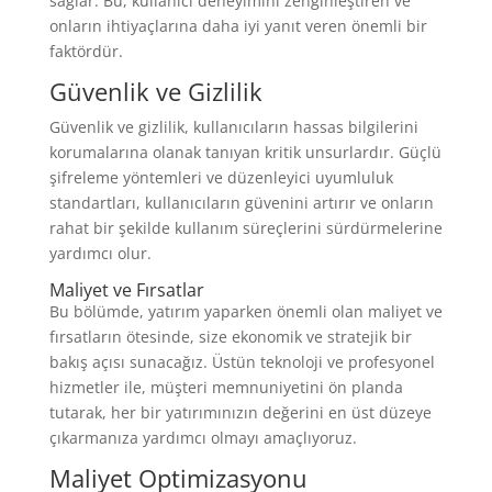
sağlar. Bu, kullanıcı deneyimini zenginleştiren ve
onların ihtiyaçlarına daha iyi yanıt veren önemli bir
faktördür.
Güvenlik ve Gizlilik
Güvenlik ve gizlilik, kullanıcıların hassas bilgilerini
korumalarına olanak tanıyan kritik unsurlardır. Güçlü
şifreleme yöntemleri ve düzenleyici uyumluluk
standartları, kullanıcıların güvenini artırır ve onların
rahat bir şekilde kullanım süreçlerini sürdürmelerine
yardımcı olur.
Maliyet ve Fırsatlar
Bu bölümde, yatırım yaparken önemli olan maliyet ve
fırsatların ötesinde, size ekonomik ve stratejik bir
bakış açısı sunacağız. Üstün teknoloji ve profesyonel
hizmetler ile, müşteri memnuniyetini ön planda
tutarak, her bir yatırımınızın değerini en üst düzeye
çıkarmanıza yardımcı olmayı amaçlıyoruz.
Maliyet Optimizasyonu