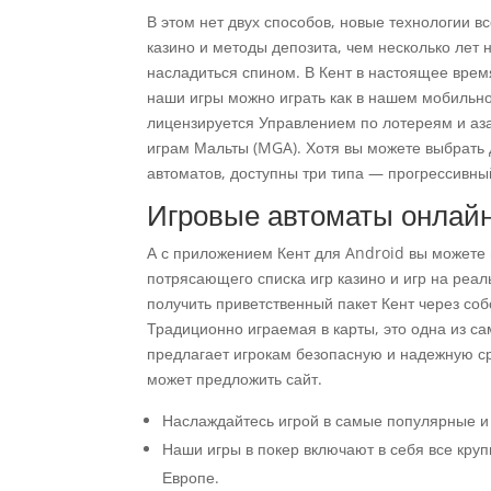
В этом нет двух способов, новые технологии в
казино и методы депозита, чем несколько лет 
насладиться спином. В Кент в настоящее врем
наши игры можно играть как в нашем мобильном
лицензируется Управлением по лотереям и аз
играм Мальты (MGA). Хотя вы можете выбрать 
автоматов, доступны три типа — прогрессивный
Игровые автоматы онлайн
А с приложением Кент для Android вы можете
потрясающего списка игр казино и игр на реал
получить приветственный пакет Кент через со
Традиционно играемая в карты, это одна из с
предлагает игрокам безопасную и надежную 
может предложить сайт.
Наслаждайтесь игрой в самые популярные и 
Наши игры в покер включают в себя все кру
Европе.