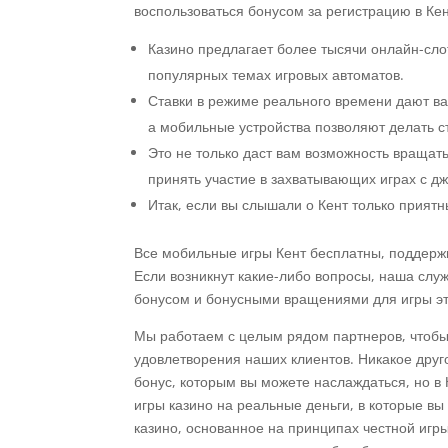
воспользоваться бонусом за регистрацию в Кен
Казино предлагает более тысячи онлайн-сло
популярных темах игровых автоматов.
Ставки в режиме реального времени дают ва
а мобильные устройства позволяют делать с
Это не только даст вам возможность вращат
принять участие в захватывающих играх с дж
Итак, если вы слышали о Кент только приятн
Все мобильные игры Кент бесплатны, поддерж
Если возникнут какие-либо вопросы, наша слу
бонусом и бонусными вращениями для игры это
Мы работаем с целым рядом партнеров, чтобы
удовлетворения наших клиентов. Никакое друг
бонус, которым вы можете наслаждаться, но в 
игры казино на реальные деньги, в которые вы
казино, основанное на принципах честной иг