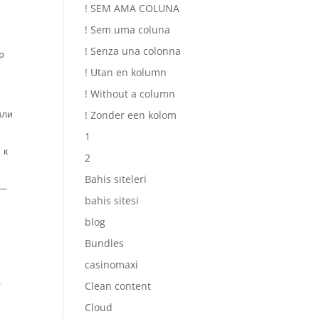
! SEM AMA COLUNA
! Sem uma coluna
! Senza una colonna
р
! Utan en kolumn
! Without a column
или
! Zonder een kolom
1
 к
2
Bahis siteleri
 —
bahis sitesi
blog
Bundles
casinomaxi
а
Clean content
Cloud