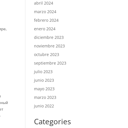
abril 2024
marzo 2024
febrero 2024
ире,
enero 2024
diciembre 2023
noviembre 2023
octubre 2023
septiembre 2023
julio 2023
junio 2023
mayo 2023
я
marzo 2023
нный
junio 2022
ет
-
Categories