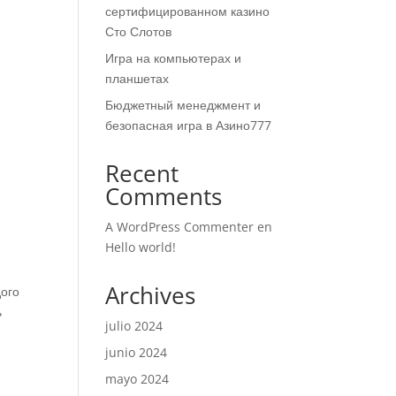
сертифицированном казино
Сто Слотов
Игра на компьютерах и
планшетах
Бюджетный менеджмент и
безопасная игра в Азино777
Recent
Comments
A WordPress Commenter
en
Hello world!
Archives
дого
ь
julio 2024
junio 2024
mayo 2024