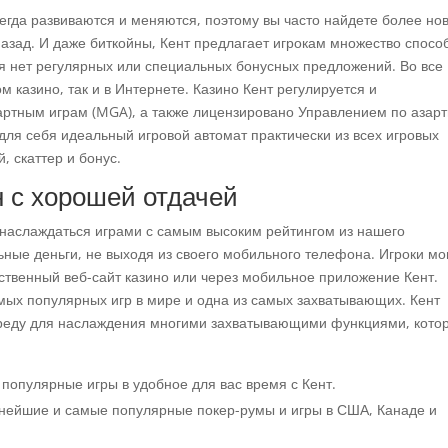
сегда развиваются и меняются, поэтому вы часто найдете более но
назад. И даже биткойны, Кент предлагает игрокам множество спосо
я нет регулярных или специальных бонусных предложений. Во все
 казино, так и в Интернете. Казино Кент регулируется и
артным играм (MGA), а также лицензировано Управлением по азар
для себя идеальный игровой автомат практически из всех игровых
, скаттер и бонус.
 с хорошей отдачей
 наслаждаться играми с самым высоким рейтингом из нашего
ьные деньги, не выходя из своего мобильного телефона. Игроки мо
бственный веб-сайт казино или через мобильное приложение Кент.
амых популярных игр в мире и одна из самых захватывающих. Кент
среду для наслаждения многими захватывающими функциями, кото
популярные игры в удобное для вас время с Кент.
пнейшие и самые популярные покер-румы и игры в США, Канаде и