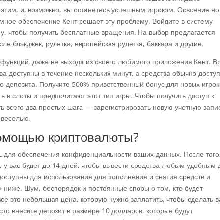
этим, и, возможно, вы останетесь успешным игроком. Освоение но
ммное обеспечение Кент решает эту проблему. Войдите в систему
му, чтобы получить бесплатные вращения. На выбор предлагается
сле блэкджек, рулетка, европейская рулетка, баккара и другие.
 функций, даже не выходя из своего любимого приложения Кент. В
тва доступны в течение нескольких минут, а средства обычно досту
го депозита. Получите 500% приветственный бонус для новых игрок
ь в слоты и предпочитают этот тип игры. Чтобы получить доступ к
ь всего два простых шага — зарегистрировать новую учетную запи
 веселью.
помощью криптовалюты?
L для обеспечения конфиденциальности ваших данных. После того,
о, у вас будет до 14 дней, чтобы вывести средства любым удобным 
доступны для использования для пополнения и снятия средств и
ниже. Шум, беспорядок и постоянные споры о том, кто будет
все это небольшая цена, которую нужно заплатить, чтобы сделать 
о внесите депозит в размере 10 долларов, которые будут