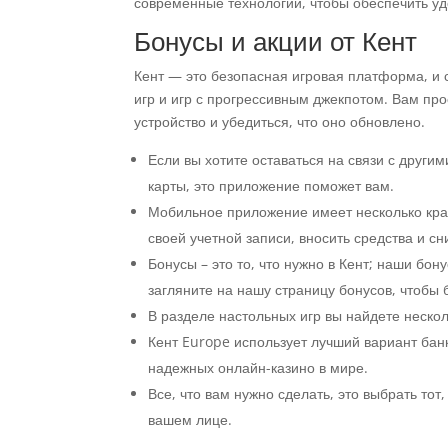
современные технологии, чтобы обеспечить уд
Бонусы и акции от Кент
Кент — это безопасная игровая платформа, и 
игр и игр с прогрессивным джекпотом. Вам пр
устройство и убедиться, что оно обновлено.
Если вы хотите оставаться на связи с други
карты, это приложение поможет вам.
Мобильное приложение имеет несколько крас
своей учетной записи, вносить средства и сни
Бонусы – это то, что нужно в Кент; наши бо
загляните на нашу страницу бонусов, чтобы
В разделе настольных игр вы найдете нескол
Кент Europe использует лучший вариант бан
надежных онлайн-казино в мире.
Все, что вам нужно сделать, это выбрать тот
вашем лице.