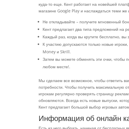
куда-то еще. Кент работает на новейшей плат
магазине Google Play и наслаждаться теми же
Не откладывайте – получите мгновенный бону
Кент предлагает два типа предложений на р
Каждый раз, когда вы крутите бесплатно, в
К участию допускаются только новые игроки,
Money и Skrill.
Затем вы можете обменять эти очки, чтобы 
любом месте!.
Мы сделаем все возможное, чтобы ответить вам
потребности. Чтобы получить максимальную о
игрокам регулярно проверять страницу рекла
обновляются. Всегда есть новые выпуски, кото
Кент предлагает большой выбор игровых автома
Информация об онлайн к
Есть из чего выбрать, начиная от бесплатных 