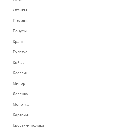
Отзывы
Помощь
Бонусы
Краш
Рулетка
Кейсы
Классик
Минёр
Лесенка
Монетка
Карточки
Крестики-нолики