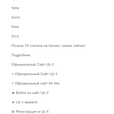
New
Keno
New
Dice
Получи 50 слитков на баланс прямо сейчас!
Подробнее
Официальный Сайт Up X
⭐️ Официальный Сайт Up X
⚡️ Официальный сайт Ап Икс
🔥 Войти на сайт Up-X
☀️ Up x зеркало
💫 Регистрация в Up X