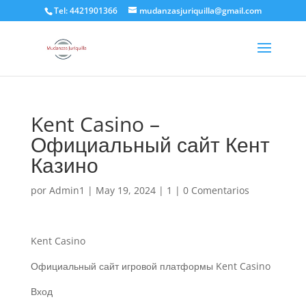
Tel: 4421901366
mudanzasjuriquilla@gmail.com
Kent Casino –
Официальный сайт Кент
Казино
por
Admin1
|
May 19, 2024
|
1
|
0 Comentarios
Kent Casino
Официальный сайт игровой платформы Kent Casino
Вход