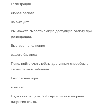
Регистрация
Любая валюта
на аккаунте
Вы можете выбрать любую доступную валюту при
регистрации.
Быстрое пополнение
вашего баланса
Пополняйте счет любым доступным способом в
своем личном кабинете.
Безопасная игра
в казино
Надежная защита, SSL сертификат и игорная
лицензия сайта.