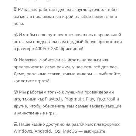
⏳ Р7 казино работает для вас круглосуточно, чтобы
вы могли наслаждаться игрой в любое время дня и
ночи.
💰 И чтобы ваше путешествие началось с правильной
ноты, мы предлагаем вам щедрый бонус приветствия
в размере 400% + 250 фриспинов!
🔄 Неважно, любите ли вы играть на деньги или
предпочитаете демо-режим, у нас есть всё для вас.
Демо, реальные ставки, живые дилеры — выбирайте,
как хотите играть!
🎲 Мы работаем только с лучшими провайдерами
игр, такими как Playtech, Pragmatic Play, Yggdrasil и
другие, чтобы обеспечить вам самые захватывающие
и качественные игры.
💻 Наше казино доступно на различных платформах:
Windows, Android, iOS, MacOS — выбирайте