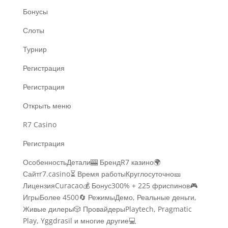
Бонусы
Слоты
Турнир
Регистрация
Регистрация
Открыть меню
R7 Casino
Регистрация
ОсобенностьДетали🎰 БрендR7 казино🌍
Сайтr7.casino⏳ Время работыКруглосуточно🎫
ЛицензияCuracao💰 Бонус300% + 225 фриспинов🎮
ИгрыБолее 4500🔄 РежимыДемо, Реальные деньги,
Живые дилеры🎲 ПровайдерыPlaytech, Pragmatic
Play, Yggdrasil и многие другие💻