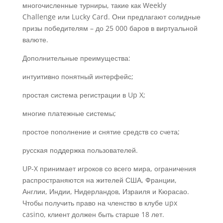
многочисленные турниры, такие как Weekly
Challenge или Lucky Card. Они предлагают солидные
призы победителям – до 25 000 баров в виртуальной
валюте.
Дополнительные преимущества:
интуитивно понятный интерфейс;
простая система регистрации в Up X;
многие платежные системы;
простое пополнение и снятие средств со счета;
русская поддержка пользователей.
UP-X принимает игроков со всего мира, ограничения
распространяются на жителей США, Франции,
Англии, Индии, Нидерландов, Израиля и Кюрасао.
Чтобы получить право на членство в клубе upx
casino, клиент должен быть старше 18 лет.