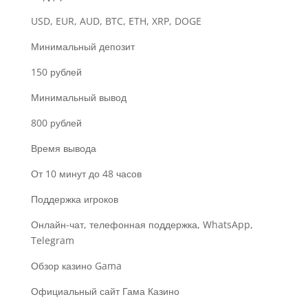
USD, EUR, AUD, BTC, ETH, XRP, DOGE
Минимальный депозит
150 рублей
Минимальный вывод
800 рублей
Время вывода
От 10 минут до 48 часов
Поддержка игроков
Онлайн-чат, телефонная поддержка, WhatsApp,
Telegram
Обзор казино Gama
Официальный сайт Гама Казино