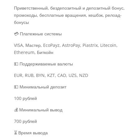
Приветственный, бездепозитный и депозитный бонус,
промокоды, бесплатные вращения, кешбэк, релоад-
бонусы
💳 Платежные системы
VISA, Мастер, EcoPayz, AstroPay, Piastrix, Litecoin,
Ethereum, Биткойн
💵 Поддерживаемые валюты
EUR, RUB, BYN, KZT, CAD, UZS, NZD
💵 Минимальный депозит
100 рублей
💰 Минимальный вывод
700 рублей
⏳ Время вывода