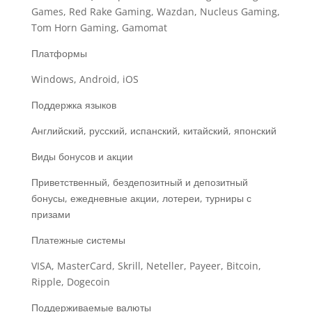
Games, Red Rake Gaming, Wazdan, Nucleus Gaming,
Tom Horn Gaming, Gamomat
Платформы
Windows, Android, iOS
Поддержка языков
Английский, русский, испанский, китайский, японский
Виды бонусов и акции
Приветственный, бездепозитный и депозитный
бонусы, ежедневные акции, лотереи, турниры с
призами
Платежные системы
VISA, MasterCard, Skrill, Neteller, Payeer, Bitcoin,
Ripple, Dogecoin
Поддерживаемые валюты