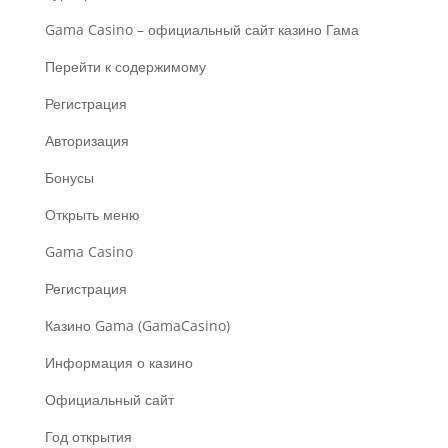
Gama Casino – официальный сайт казино Гама
Перейти к содержимому
Регистрация
Авторизация
Бонусы
Открыть меню
Gama Casino
Регистрация
Казино Gama (GamaCasino)
Информация о казино
Официальный сайт
Год открытия