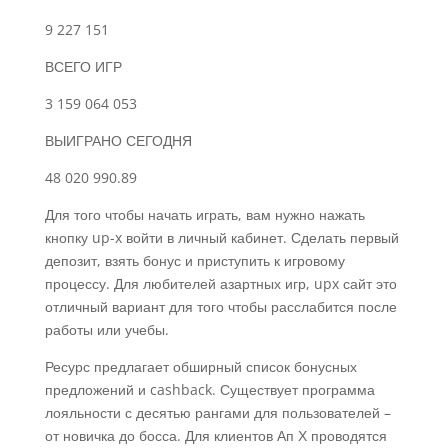
9 227 151
ВСЕГО ИГР
3 159 064 053
ВЫИГРАНО СЕГОДНЯ
48 020 990.89
Для того чтобы начать играть, вам нужно нажать
кнопку up-x войти в личный кабинет. Сделать первый
депозит, взять бонус и приступить к игровому
процессу. Для любителей азартных игр, upx сайт это
отличный вариант для того чтобы расслабится после
работы или учебы.
Ресурс предлагает обширный список бонусных
предложений и cashback. Существует программа
лояльности с десятью рангами для пользователей –
от новичка до босса. Для клиентов Ап Х проводятся