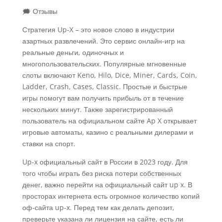
🗯 Отзывы
Стратегия Up-X – это новое слово в индустрии
азартных развлечений. Это сервис онлайн-игр на
реальные деньги, одиночных и
многопользовательских. Популярные мгновенные
слоты включают Keno, Hilo, Dice, Miner, Cards, Coin,
Ladder, Crash, Cases, Classic. Простые и быстрые
игры помогут вам получить прибыль от в течение
нескольких минут. Также зарегистрированный
пользователь на официальном сайте Ap X открывает
игровые автоматы, казино с реальными дилерами и
ставки на спорт.
Up-x официальный сайт в России в 2023 году. Для
того чтобы играть без риска потери собственных
денег, важно перейти на официальный сайт up x. В
просторах интернета есть огромное количество копий
оф-сайта up-x. Перед тем как делать депозит,
преверьте указана ли лицензия на сайте, есть ли