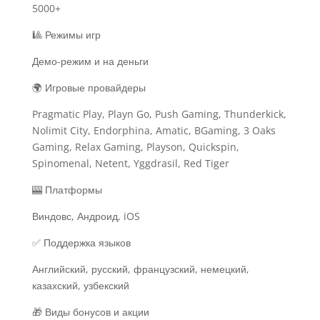
5000+
🎱 Режимы игр
Демо-режим и на деньги
🌍 Игровые провайдеры
Pragmatic Play, Playn Go, Push Gaming, Thunderkick,
Nolimit City, Endorphina, Amatic, BGaming, 3 Oaks
Gaming, Relax Gaming, Playson, Quickspin,
Spinomenal, Netent, Yggdrasil, Red Tiger
🎰 Платформы
Виндовс, Андроид, iOS
✅ Поддержка языков
Английский, русский, французский, немецкий,
казахский, узбекский
🎁 Виды бонусов и акции