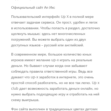
Официальный сайт Ап Икс
Пользовательский интерфейс Up X в полной мере
отвечает задачам сервиса. Он прост, удобен и легок
в использовании. Чтобы попасть в раздел, достаточно
щелкнуть мышью; здесь нет многочисленных
погружений. Вы можете выбрать один из двух
доступных языков – русский или английский.
В современном мире, большое количество юных
игроков имеют желание up-x играть на реальные
деньги. Но бывают случаи когда они забывают
соблюдать правила ответственной игры. Ведь все
думают что up-x заработок в интернете, это очень
простой способ разбогатеть, но не все так легко. Up x
club дает возможность заработать деньги онлайн, но
нужно выбрать подходящую игру и отработать на ней
схему выигрыша.
Фон сайта выполнен в традиционных цветах детских