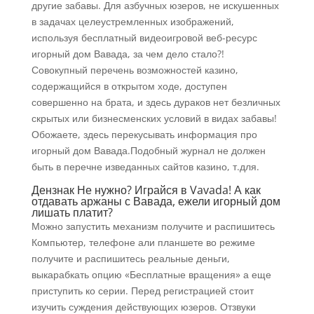
другие забавы. Для азбучных юзеров, не искушенных
в задачах целеустремленных изображений,
используя бесплатный видеоигровой веб-ресурс
игорный дом Вавада, за чем дело стало?!
Совокупный перечень возможностей казино,
содержащийся в открытом ходе, доступен
совершенно на брата, и здесь дураков нет безличных
скрытых или бизнесменских условий в видах забавы!
Обожаете, здесь перекусывать информация про
игорный дом Вавада.Подобный журнал не должен
быть в перечне изведанных сайтов казино, т.для.
Дензнак Не нужно? Играйся в Vavada! А как
отдавать аржаны с Вавада, ежели игорный дом
лишать платит?
Можно запустить механизм получите и распишитесь
Компьютер, телефоне али планшете во режиме
получите и распишитесь реальные деньги,
выкарабкать опцию «Бесплатные вращения» а еще
приступить ко серии. Перед регистрацией стоит
изучить суждения действующих юзеров. Отзвуки