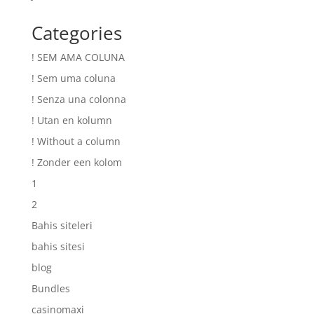
Categories
! SEM AMA COLUNA
! Sem uma coluna
! Senza una colonna
! Utan en kolumn
! Without a column
! Zonder een kolom
1
2
Bahis siteleri
bahis sitesi
blog
Bundles
casinomaxi