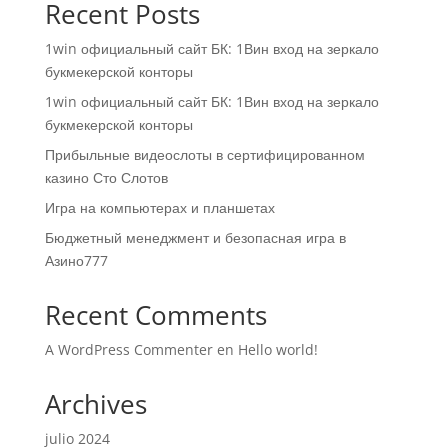
Recent Posts
1win официальный сайт БК: 1Вин вход на зеркало
букмекерской конторы
1win официальный сайт БК: 1Вин вход на зеркало
букмекерской конторы
Прибыльные видеослоты в сертифицированном
казино Сто Слотов
Игра на компьютерах и планшетах
Бюджетный менеджмент и безопасная игра в
Азино777
Recent Comments
A WordPress Commenter
en
Hello world!
Archives
julio 2024