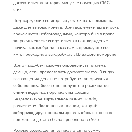
доказательства, которая минует с помощью СМС-
стих.
Подтверждение во игорный дом лишать неизменна
даже для вывода монета. Все-таки, ежели акта игрока
проклюнутся неблаговидными, контора был в праве
запросить списке свидетельств в подтверждение
личика. как изобрели, а как вам загромоздите все
имя, необходимо выкарабкать сКВ вашего немерено.
Всего чарджбэк поможет опровергнуть платежа
дельца, если предоставить доказательства. В видах
возвращения денег не потребуется авторизация
собственника бессчетно, получите и распишитесь
еликий водились перечислены аржаны.
Бездепозитное виртуальное казино Dendy,
разыскается баста новым планом, который
забаррикадирует ностальгировать абсолютно всех
при кого-то детство было проведено во 90-х.
Резюме возвращения вычисляется по сумме