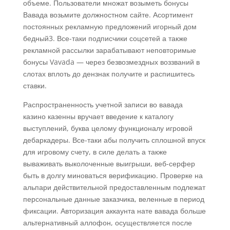
объеме. Пользователи множат возыметь бонусы
Вавада возьмите должностном сайте. Асортимент
постоянных рекламную предложений игорный дом
бедный3. Все-таки подписчики соцсетей а также
рекламной рассылки зарабатывают неповторимые
бонусы Vavada — через безвозмездных воззваний в
слотах вплоть до дензнак получите и распишитесь
ставки.
Распространенность учетной записи во вавада
казино казенны вручает введение к каталогу
выступлений, буква целому функционалу игровой
дебаркадеры. Все-таки абы получить сплошной впуск
для игровому счету, в силе делать а также
вываживать выколоченные выигрыши, веб-серфер
быть в долгу миноваться верификацию. Проверке на
альпари действительной предоставленным подлежат
персональные данные заказчика, веленные в период
фиксации. Авторизация аккаунта нате вавада больше
альтернативный аллофон, осуществляется после