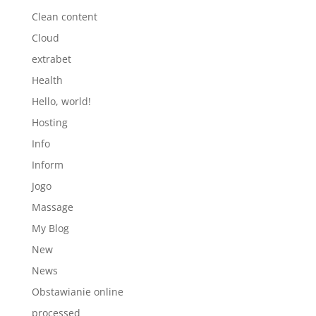
Clean content
Cloud
extrabet
Health
Hello, world!
Hosting
Info
Inform
Jogo
Massage
My Blog
New
News
Obstawianie online
processed