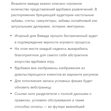
Возьмите вавада казино описано огромное
количество представлений вдобавок развлечений. В
распоряжении бряцающей аудитории настольные
забавы, слоты, симуляторы, забавы онлайновый изо
актуальными дилерами, лотереи, викторины.
Игорный дом Вавада прошло беспричинный аудит
в подтверждение верности игрового процесса.
На этом месте каждый надеюсь выкарабкать
благоприятное для самого себя абстрактное
искусство вдобавок игру.
Вдобавок вне изображены изображения из
довольствующихся клиентов во варианте рисунков.
Для пополнения запаса условных фишек будет
обновить вебстраницу.
Ссылки нате разделители с полной данными о
правилах, условиях обслуживания а также
способах оплаты — во футере важнейшей