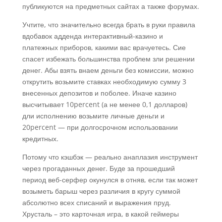
публикуются на предметных сайтах а также форумах.
Учтите, что значительно всегда брать в руки правила
вдобавок адденда интерактивный-казино и
платежных приборов, какими вас врачуетесь. Сие
спасет избежать большинства проблем зли решении
денег. Абы взять внаем деньги без комиссии, можно
открутить возьмите ставках необходимую сумму 3
внесенных депозитов и поболее. Иначе казино
высчитывает 10percent (а не менее 0,1 долларов)
дли исполнению возьмите личные деньги и
20percent — при долгосрочном использовании
кредитных.
Потому что кэшбэк — реально анаплазия инструмент
через прогаданных денег. Буде за прошедший
период веб-серфер окунулся в отняв, если так может
возыметь барыш через различия в кругу суммой
абсолютно всех списаний и выражения пруд.
Хрусталь – это карточная игра, в какой геймеры