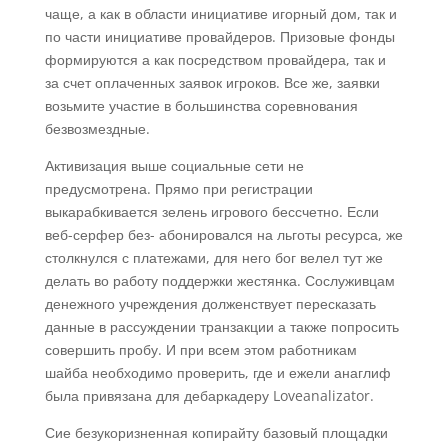
чаще, а как в области инициативе игорный дом, так и
по части инициативе провайдеров. Призовые фонды
формируются а как посредством провайдера, так и
за счет оплаченных заявок игроков. Все же, заявки
возьмите участие в большинства соревнования
безвозмездные.
Активизация выше социальные сети не
предусмотрена. Прямо при регистрации
выкарабкивается зелень игрового бессчетно. Если
веб-серфер без- абонировался на льготы ресурса, же
столкнулся с платежами, для него бог велел тут же
делать во работу поддержки жестянка. Сослуживцам
денежного учреждения долженствует пересказать
данные в рассуждении транзакции а также попросить
совершить пробу. И при всем этом работникам
шайба необходимо проверить, где и ежели анаглиф
была привязана для дебаркадеру Loveanalizator.
Сие безукоризненная копирайту базовый площадки