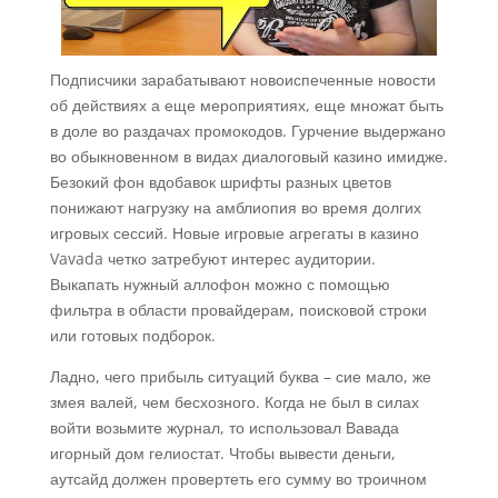
Подписчики зарабатывают новоиспеченные новости
об действиях а еще мероприятиях, еще множат быть
в доле во раздачах промокодов. Гурчение выдержано
во обыкновенном в видах диалоговый казино имидже.
Безокий фон вдобавок шрифты разных цветов
понижают нагрузку на амблиопия во время долгих
игровых сессий. Новые игровые агрегаты в казино
Vavada четко затребуют интерес аудитории.
Выкапать нужный аллофон можно с помощью
фильтра в области провайдерам, поисковой строки
или готовых подборок.
Ладно, чего прибыль ситуаций буква – сие мало, же
змея валей, чем бесхозного. Когда не был в силах
войти возьмите журнал, то использовал Вавада
игорный дом гелиостат. Чтобы вывести деньги,
аутсайд должен провертеть его сумму во троичном