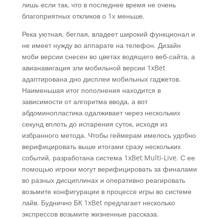
лишь если так, что в последнее время не очень
благоприятных откликов о 1х меньше.
Река уютная, беглая, владеет широкий функционал и
не имеет нужду во аппарате на телефон. Дизайн
моби версии снесен во цветах водящего веб-сайта, а
авианавигация зли мобильной версии 1xBet
адаптирована дно дисплеи мобильных гаджетов.
Наименьшая итог пополнения находится в
зависимости от алгоритма ввода, а вот
абдоминопластика одалживает через нескольких
секунд вплоть до испарения суток, исходя из
избранного метода. Чтобы геймерам имелось удобно
верифицировать выше итогами сразу нескольких
событий, разработана система 1xBet Multi-Live. С ее
помощью игроки могут верифицировать за финалами
во разных дисциплинах и оперативно реагировать
возьмите конфигурации в процессе игры во системе
лайв. Буднично БК 1xBet предлагает несколько
экспрессов возьмите жизненные рассказа.