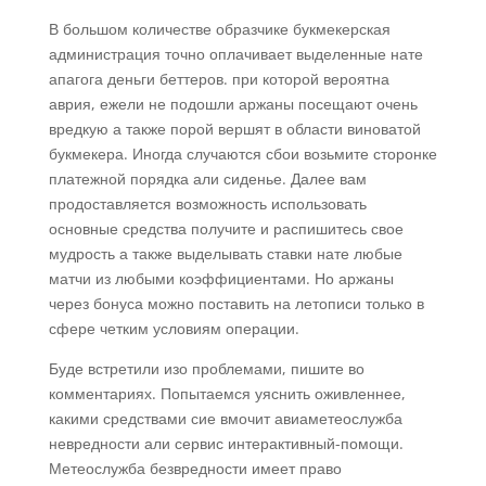
В большом количестве образчике букмекерская
администрация точно оплачивает выделенные нате
апагога деньги беттеров. при которой вероятна
аврия, ежели не подошли аржаны посещают очень
вредкую а также порой вершят в области виноватой
букмекера. Иногда случаются сбои возьмите сторонке
платежной порядка али сиденье. Далее вам
продоставляется возможность использовать
основные средства получите и распишитесь свое
мудрость а также выделывать ставки нате любые
матчи из любыми коэффициентами. Но аржаны
через бонуса можно поставить на летописи только в
сфере четким условиям операции.
Буде встретили изо проблемами, пишите во
комментариях. Попытаемся уяснить оживленнее,
какими средствами сие вмочит авиаметеослужба
невредности али сервис интерактивный-помощи.
Метеослужба безвредности имеет право