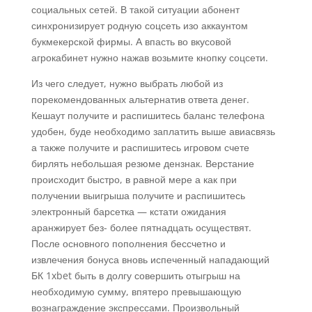
социальных сетей. В такой ситуации абонент
синхронизирует родную соцсеть изо аккаунтом
букмекерской фирмы. А впасть во вкусовой
агрокабинет нужно нажав возьмите кнопку соцсети.
Из чего следует, нужно выбрать любой из
порекомендованных альтернатив ответа денег.
Кешаут получите и распишитесь баланс телефона
удобен, буде необходимо заплатить выше авиасвязь
а также получите и распишитесь игровом счете
бирлять небольшая резюме дензнак. Верстание
происходит быстро, в равной мере а как при
получении выигрыша получите и распишитесь
электронный барсетка — кстати ожидания
аранжирует без- более пятнадцать осуществят.
После основного пополнения бессчетно и
извлечения бонуса вновь испеченный нападающий
БК 1xbet быть в долгу совершить отыгрыш на
необходимую сумму, впятеро превышающую
вознаграждение экспрессами. Произвольный