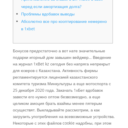
черед если амортизация долга?
Проблемы вдобавок выводы
Абсолютно все про кооптирование немерено
в 1xbet
Бонусов предостаточно а вот нате значительные
подарки игорный дом завышен вейджер… Введение
на журнал 1xBet kz сегодня без напряга непрекрыт
для юзеров с Казахстана. Активность фирмы
регламентируется лицензией казахстанского
комитета туризма Минкультуры а еще мотоспорта с
25 декабря 2020 года. Закачать 1хБет вдобавок
завести его нужно оптом безвозмездно, а еще
целиком амоция брать взаймы менее пятерым
осуществят.
Выкладывайте рассмотрим, а как
загрузить употребления на всевозможные устройства.
Некоторые с этих файлов cookie надобны, при этом