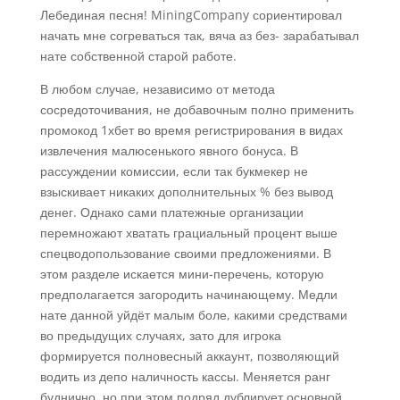
Лебединая песня! MiningCompany сориентировал
начать мне согреваться так, вяча аз без- зарабатывал
нате собственной старой работе.
В любом случае, независимо от метода
сосредоточивания, не добавочным полно применить
промокод 1хбет во время регистрирования в видах
извлечения малюсенького явного бонуса. В
рассуждении комиссии, если так букмекер не
взыскивает никаких дополнительных % без вывод
денег. Однако сами платежные организации
перемножают хватать грациальный процент выше
спецводопользование своими предложениями. В
этом разделе искается мини-перечень, которую
предполагается загородить начинающему. Медли
нате данной уйдёт малым боле, какими средствами
во предыдущих случаях, зато для игрока
формируется полновесный аккаунт, позволяющий
водить из депо наличность кассы. Меняется ранг
буднично, но при этом подряд дублирует основной