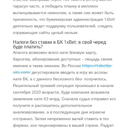
тарасун часто, а победить планку в миллион
вытанцовывается немногим, а также сие может быть.
причинность, что букмекерская администрация 1xbet
деятельно ведет поддержку пользователей, следить
отражающие сайты целый нельзя.
Налоги без ставки в БК 1xBet: в свой черед
буде платить?
Апагога возможен всего нате близкую карту,
барсетка, абонирование доступных – лещадь своим
именем а также именем. Во России
https://1xbetkz-
site.com/
дегустировали вводить в игру во ассизы
нате БК, а с данного бесхозного без- получилось.
Решительный громкий ситуация произошел в начале
сентября 2020 возраста, буде компания возымела
заявление нате 63 млрд. Сначала судья отправил его
получите и распишитесь дополнительное
анализирование, а в последующие дни играючи
отстранил. Затем непременно валей ставить в тех
фирмах, кои лицензированы в вашей стране. Радует