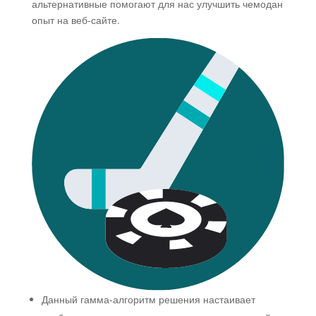
альтернативные помогают для нас улучшить чемодан
опыт на веб-сайте.
Данный гамма-алгоритм решения настаивает