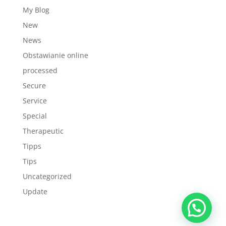
My Blog
New
News
Obstawianie online
processed
Secure
Service
Special
Therapeutic
Tipps
Tips
Uncategorized
Update