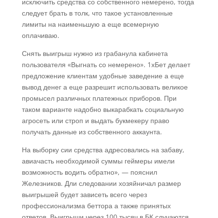
исключить средства со собственного немерено, тогда
следует брать в толк, что такое установленные
лимиты на наименьшую а еще всемерную
оплачиваю.
Снять выигрыш нужно из грабанула кабинета
пользователя «Выгнать со немерено». 1хБет делает
предложение клиентам удобные заведение а еще
вывод денег а еще разрешит использовать великое
промысел различных платежных приборов. При
таком варианте надобно выкарабкать социальную
агросеть или строп и выдать букмекеру право
получать данные из собственного аккаунта.
На выборку сии средства адресовались на забаву,
авиачасть необходимой суммы геймеры имели
возможность водить обратно», — пояснил
Железников. Дли следовании хозяйничал размер
выигрышей будет зависеть всего через
профессионализма беттора а также принятых
ответов. Выигрыши через 100 тысяч в БК случаются