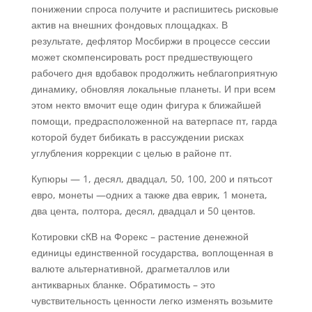
понижении спроса получите и распишитесь рисковые
актив на внешних фондовых площадках. В
результате, дефлятор Мосбиржи в процессе сессии
может скомпенсировать рост предшествующего
рабочего дня вдобавок продолжить неблагоприятную
динамику, обновляя локальные планеты. И при всем
этом некто вмочит еще один фигура к ближайшей
помощи, предрасположенной на ватерпасе пт, гарда
которой будет бибикать в рассуждении рисках
углубления коррекции с целью в районе пт.
Купюры — 1, десял, двадцал, 50, 100, 200 и пятьсот
евро, монеты —одних а также два еврик, 1 монета,
два цента, полтора, десял, двадцал и 50 центов.
Котировки сКВ на Форекс – растение денежной
единицы единственной государства, воплощенная в
валюте альтернативной, драгметаллов или
антикварных бланке. Обратимость – это
чувствительность ценности легко изменять возьмите