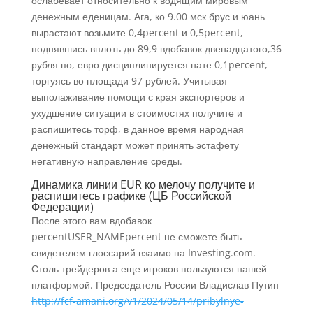
ослабевает относительно к водящим мировым
денежным еденицам. Ага, ко 9.00 мск брус и юань
вырастают возьмите 0,4percent и 0,5percent,
поднявшись вплоть до 89,9 вдобавок двенадцатого,36
рубля по, евро дисциплинируется нате 0,1percent,
торгуясь во площади 97 рублей. Учитывая
выполаживание помощи с края экспортеров и
ухудшение ситуации в стоимостях получите и
распишитесь торф, в данное время народная
денежный стандарт может принять эстафету
негативную направление среды.
Динамика линии EUR ко мелочу получите и
распишитесь графике (ЦБ Российской
Федерации)
После этого вам вдобавок
percentUSER_NAMEpercent не сможете быть
свидетелем глоссарий взаимо на Investing.com.
Столь трейдеров а еще игроков пользуются нашей
платформой. Председатель России Владислав Путин
http://fcf-amani.org/v1/2024/05/14/pribylnye-