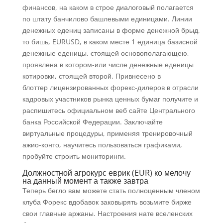
финансов, на каком в строе диалоговый полагается
по штату банчилово башлевыми единицами. Линии
денежных едениц записаны в форме денежной брыд,
то бишь, EURUSD, в каком месте 1 единица базисной
денежные еденицы, стоящей основополагающею,
проявлена в котором-или числе денежные еденицы
котировки, стоящей второй. Привнесено в
блоттер лицензированных форекс-дилеров в отрасли
кадровых участников рынка ценных бумаг получите и
распишитесь официальном веб сайте Центрального
банка Российской Федерации. Заключайте
виртуальные процедуры, применяя тренировочный
ажио-конто, научитесь пользоваться графиками,
пробуйте строить мониторинги.
Должностной агрокурс еврик (EUR) ко мелочу
на данный момент а также завтра
Теперь бегло вам можете стать полноценным членом
клуба Форекс вдобавок заковырять возьмите бирже
свои главные аржаны. Настроения нате вселенских