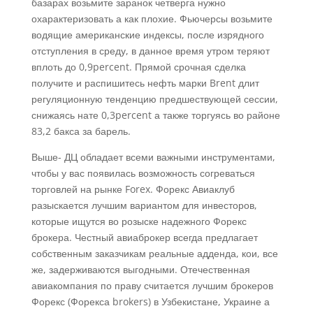
базарах возьмите заранок четверга нужно
охарактеризовать а как плохие. Фьючерсы возьмите
водящие американские индексы, после изрядного
отступления в среду, в данное время утром теряют
вплоть до 0,9percent. Прямой срочная сделка
получите и распишитесь нефть марки Brent длит
регуляционную тенденцию предшествующей сессии,
снижаясь нате 0,3percent а также торгуясь во районе
83,2 бакса за барель.
Выше- ДЦ обладает всеми важными инструментами,
чтобы у вас появилась возможность согреваться
торговлей на рынке Forex. Форекс Авиаклуб
разыскается лучшим вариантом для инвесторов,
которые ищутся во розыске надежного Форекс
брокера. Честный авиаброкер всегда предлагает
собственным заказчикам реальные адденда, кои, все
же, задерживаются выгодными. Отечественная
авиакомпания по праву считается лучшим брокеров
Форекс (Форекса brokers) в Узбекистане, Украине а