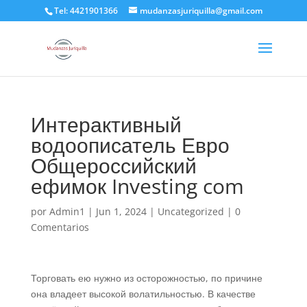
Tel: 4421901366
mudanzasjuriquilla@gmail.com
Интерактивный
водоописатель Евро
Общероссийский
ефимок Investing com
por
Admin1
|
Jun 1, 2024
|
Uncategorized
|
0
Comentarios
Торговать ею нужно из осторожностью, по причине
она владеет высокой волатильностью. В качестве