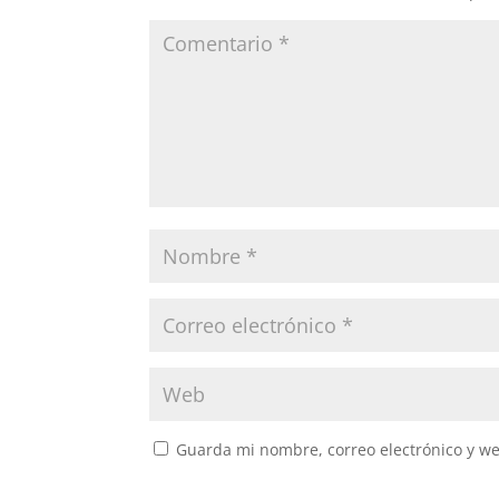
Guarda mi nombre, correo electrónico y w