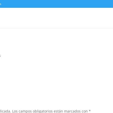
m
s
licada.
Los campos obligatorios están marcados con
*