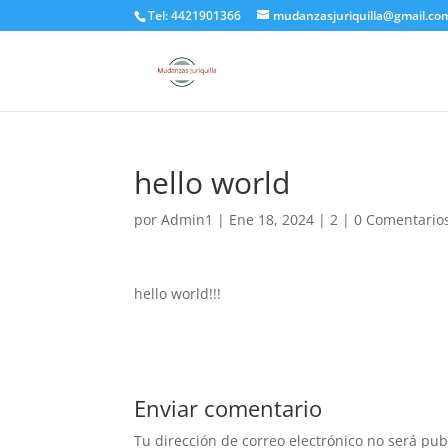
Tel: 4421901366
mudanzasjuriquilla@gmail.co
hello world
por
Admin1
|
Ene 18, 2024
|
2
|
0 Comentario
hello world!!!
Enviar comentario
Tu dirección de correo electrónico no será pub