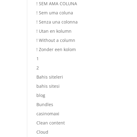
! SEM AMA COLUNA
! Sem uma coluna
! Senza una colonna
! Utan en kolumn
! Without a column
! Zonder een kolom
1
2
Bahis siteleri
bahis sitesi
blog
Bundles
casinomaxi
Clean content
Cloud