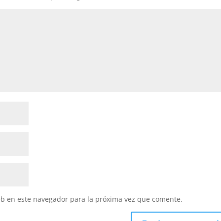
eb en este navegador para la próxima vez que comente.