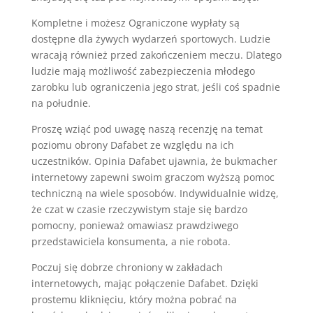
Kompletne i możesz Ograniczone wypłaty są
dostępne dla żywych wydarzeń sportowych. Ludzie
wracają również przed zakończeniem meczu. Dlatego
ludzie mają możliwość zabezpieczenia młodego
zarobku lub ograniczenia jego strat, jeśli coś spadnie
na południe.
Proszę wziąć pod uwagę naszą recenzję na temat
poziomu obrony Dafabet ze względu na ich
uczestników. Opinia Dafabet ujawnia, że ​​bukmacher
internetowy zapewni swoim graczom wyższą pomoc
techniczną na wiele sposobów. Indywidualnie widzę,
że czat w czasie rzeczywistym staje się bardzo
pomocny, ponieważ omawiasz prawdziwego
przedstawiciela konsumenta, a nie robota.
Poczuj się dobrze chroniony w zakładach
internetowych, mając połączenie Dafabet. Dzięki
prostemu kliknięciu, który można pobrać na