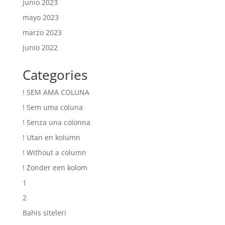
junio 2023
mayo 2023
marzo 2023
junio 2022
Categories
! SEM AMA COLUNA
! Sem uma coluna
! Senza una colonna
! Utan en kolumn
! Without a column
! Zonder een kolom
1
2
Bahis siteleri