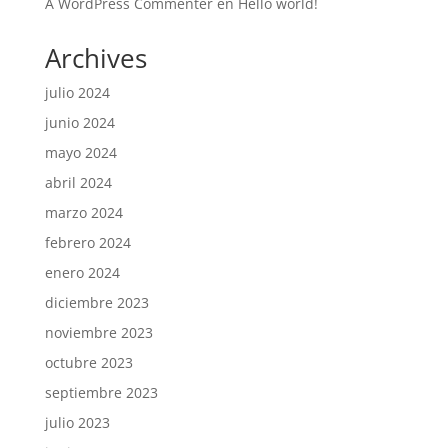
A WordPress Commenter
en
Hello world!
Archives
julio 2024
junio 2024
mayo 2024
abril 2024
marzo 2024
febrero 2024
enero 2024
diciembre 2023
noviembre 2023
octubre 2023
septiembre 2023
julio 2023