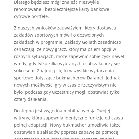
Dlatego będziesz mógł znaleźć niezwykle
renomowane i bezpieczniejsze karty bankowe i
cyfrowe portfele.
Z naszych wniosków zauważyłem, który dostawca
zakładów sportowych mówił o dozwolonych
zakładach w programie. Zakłady Goliath zasadniczo
oznaczają, że nowy gracz, który ma osiem opcji w
różnych sytuacjach, może zapewnić sobie zysk nawet
wtedy, gdy tylko kilka wybranych osób zakończy się
sukcesem. Znajdują się tu wszystkie wydarzenia
sportowe dotyczące bukmacherów Dafabet. Jednak
nowych możliwości gry w czasie rzeczywistym nie
było, podczas gdy uczestnicy mogli obstawiać tylko
cztery działania.
Dostępna jest wygodna mobilna wersja Twojej
witryny, która zapewnia identyczne funkcje od czasu
pełnej adaptacji. Nowy bukmacher umożliwia także
obstawianie zakładów poprzez zabawę za pomocą