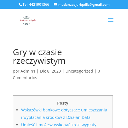
Tel: 4421901366
mudanzasjuriquilla@gmail.com
Gry w czasie
rzeczywistym
por
Admin1
|
Dic 8, 2023
|
Uncategorized
|
0
Comentarios
Posty
Wskazówki bankowe dotyczące umieszczania
i wypłacania środków z Działań Dafa
Umieść i możesz wykonać kroki wypłaty