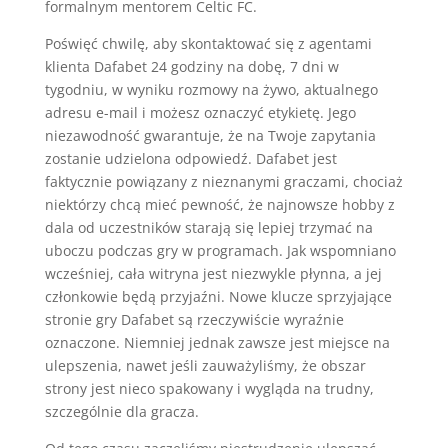
formalnym mentorem Celtic FC.
Poświęć chwilę, aby skontaktować się z agentami
klienta Dafabet 24 godziny na dobę, 7 dni w
tygodniu, w wyniku rozmowy na żywo, aktualnego
adresu e-mail i możesz oznaczyć etykietę. Jego
niezawodność gwarantuje, że na Twoje zapytania
zostanie udzielona odpowiedź. Dafabet jest
faktycznie powiązany z nieznanymi graczami, chociaż
niektórzy chcą mieć pewność, że najnowsze hobby z
dala od uczestników starają się lepiej trzymać na
uboczu podczas gry w programach. Jak wspomniano
wcześniej, cała witryna jest niezwykle płynna, a jej
członkowie będą przyjaźni. Nowe klucze sprzyjające
stronie gry Dafabet są rzeczywiście wyraźnie
oznaczone. Niemniej jednak zawsze jest miejsce na
ulepszenia, nawet jeśli zauważyliśmy, że obszar
strony jest nieco spakowany i wygląda na trudny,
szczególnie dla gracza.