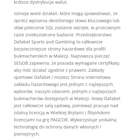
krótsze dystrybucje walut.
Istnieje wiele działań, które mogą spowodować, że
oprócz wpisania określonego słowa kluczowego lub
słów polecenie SQL zostanie odcięte, w przeciwnym
razie zniekształcone badanie. Przedsiębiorstwo
Dafabet Sports and Gambling to całkowicie
bezpieczniejsze strony hazardowe dla profili
bukmacherskich w Malezji. Najnowsza pieczęć
SEGOB zapewnia, że ​​posiada wymagane certyfikaty,
aby móc działać zgodnie z prawem. Zakłady
sportowe Dafabet i możesz Strona internetowa
zakładu hazardowego jest jednym z najlepszych
wyborów, naszym zdaniem, jednym z najlepszych
bukmacherów dostępnych w Malezji. Nowy Dafabet
jest całkowicie salą sądową, ponieważ pracuje nad
zdalną licencją w Wielkiej Brytanii i filipińskimi
licencjami na grę PAGCOR. Wykorzystuje unikalną
technologię do ochrony danych własnych i
pieniężnych.