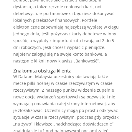
dystansu, a także ręcznie robionych kart, not
debetowych, e-portmonówek i będziesz dokonywać
lokalnych przekazów finansowych. Portfele
elektroniczne zapewniają najszybszą wypłatę w ciągu
jednego dnia, jeśli pożyczasz karty debetowe w inny
sposób, a wypłaty z importu drutu trwają od 2 do 5
dni roboczych. Jeśli chcesz wypłacić pieniądze,
najpierw zaloguj się na swoje konto bankowe, a
następnie kliknij nowy klawisz „Bankowość”.
Znakomita obsługa klienta
W Dafabet Malaysia uczestnicy obstawiają także
mecze piłki nożnej w czasie rzeczywistym w czasie
rzeczywistym. Z naszego punktu widzenia zupełnie
nowe opcje wydarzeń sportowych są oczywiste i nie
wymagają omawiania całej strony internetowej, aby
je zlokalizować. Uczestnicy mogą po prostu odkrywać
sytuacje w czasie rzeczywistym, podczas gdy przycisk
„na żywo” i klawisze „nadchodzące doświadczenie”
znajdują się tuż pod najnowszymi opcjami zajęć.