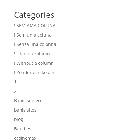
Categories
! SEM AMA COLUNA
! Sem uma coluna
! Senza una colonna
! Utan en kolumn
! Without a column
! Zonder een kolom
1
2
Bahis siteleri
bahis sitesi
blog
Bundles
casinomaxi