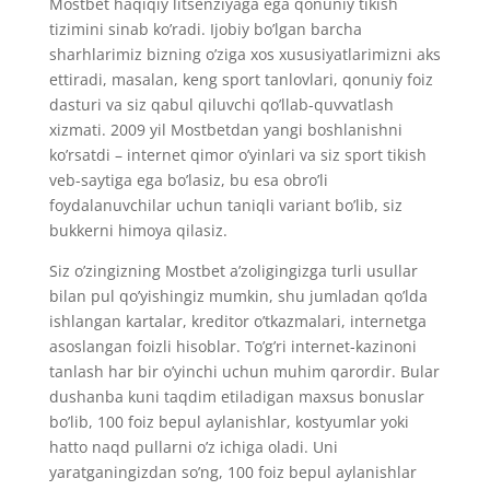
Mostbet haqiqiy litsenziyaga ega qonuniy tikish
tizimini sinab ko’radi. Ijobiy bo’lgan barcha
sharhlarimiz bizning o’ziga xos xususiyatlarimizni aks
ettiradi, masalan, keng sport tanlovlari, qonuniy foiz
dasturi va siz qabul qiluvchi qo’llab-quvvatlash
xizmati.
2009 yil Mostbetdan yangi boshlanishni
ko’rsatdi – internet qimor o’yinlari va siz sport tikish
veb-saytiga ega bo’lasiz, bu esa obro’li
foydalanuvchilar uchun taniqli variant bo’lib, siz
bukkerni himoya qilasiz.
Siz o’zingizning Mostbet a’zoligingizga turli usullar
bilan pul qo’yishingiz mumkin, shu jumladan qo’lda
ishlangan kartalar, kreditor o’tkazmalari, internetga
asoslangan foizli hisoblar. To’g’ri internet-kazinoni
tanlash har bir o’yinchi uchun muhim qarordir. Bular
dushanba kuni taqdim etiladigan maxsus bonuslar
bo’lib, 100 foiz bepul aylanishlar, kostyumlar yoki
hatto naqd pullarni o’z ichiga oladi. Uni
yaratganingizdan so’ng, 100 foiz bepul aylanishlar