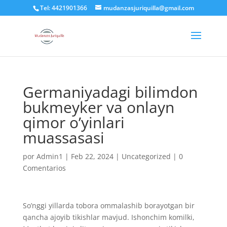
Tel: 4421901366
mudanzasjuriquilla@gmail.com
Germaniyadagi bilimdon
bukmeyker va onlayn
qimor o’yinlari
muassasasi
por
Admin1
|
Feb 22, 2024
|
Uncategorized
|
0
Comentarios
So’nggi yillarda tobora ommalashib borayotgan bir
qancha ajoyib tikishlar mavjud. Ishonchim komilki,