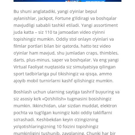
Bu shuni anglatadiki, yangi o’yinlar bepul
aylanishlar, jackpot, Fortune g’ildiragi va boshqalar
mavjudligi sababli tashkil etiladi. Yangi assortiment
juda katta – siz 110 ta jamoadan video o’yinni
topishingiz mumkin. Oddiy stol onlayn o’yinlari va
filmlar portlari bilan bir qatorda, hatto tez video
o’yinlar ham mavjud, shu jumladan craps, thimbles,
darts, plus-minus, saper va boshqalar. Va eng yangi
Virtual Faoliyat nuqtasida siz simulyatsiya qilingan
sport tadbirlariga pul tikishingiz va qisqa, ammo
ajoyib mobil turnirlarni kashf qilishingiz mumkin.
Boshlash uchun ularning saytiga tashrif buyuring va
siz asosiy ko’k «Qo’shilish» tugmasini bosishingiz
mumkin. Ikkinchidan, ular sizdan muddat, elektron
pochta va tug’ilgan kuningiz kabi oddiy takliflarni
so’rashadi. Keshbekdan keyin o’zingizning
yo’qotishlaringizning 10 foizini topishingiz
mumkinligini tushunib, zavqlaning. Chunki har bir