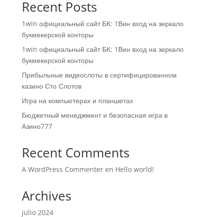
Recent Posts
1win официальный сайт БК: 1Вин вход на зеркало
букмекерской конторы
1win официальный сайт БК: 1Вин вход на зеркало
букмекерской конторы
Прибыльные видеослоты в сертифицированном
казино Сто Слотов
Игра на компьютерах и планшетах
Бюджетный менеджмент и безопасная игра в
Азино777
Recent Comments
A WordPress Commenter
en
Hello world!
Archives
julio 2024