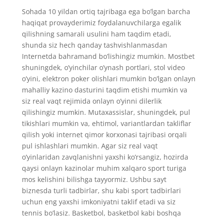
Sohada 10 yildan ortiq tajribaga ega bo’lgan barcha
haqiqat provayderimiz foydalanuvchilarga egalik
qilishning samarali usulini ham taqdim etadi,
shunda siz hech qanday tashvishlanmasdan
Internetda bahramand bo’lishingiz mumkin. Mostbet
shuningdek, o’yinchilar o’ynash portlari, stol video
o’yini, elektron poker olishlari mumkin bo’lgan onlayn
mahalliy kazino dasturini taqdim etishi mumkin va
siz real vaqt rejimida onlayn o’yinni dilerlik
qilishingiz mumkin. Mutaxassislar, shuningdek, pul
tikishlari mumkin va, ehtimol, variantlardan takliflar
qilish yoki internet qimor korxonasi tajribasi orqali
pul ishlashlari mumkin. Agar siz real vaqt
o’yinlaridan zavqlanishni yaxshi ko’rsangiz, hozirda
qaysi onlayn kazinolar muhim xalqaro sport turiga
mos kelishini bilishga tayyormiz. Ushbu sayt
biznesda turli tadbirlar, shu kabi sport tadbirlari
uchun eng yaxshi imkoniyatni taklif etadi va siz
tennis bo’lasiz. Basketbol, ​​basketbol kabi boshqa