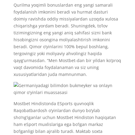
Qurilma yoqimli bonuslardan eng yangi samarali
foydalanish imkonini beradi va hurmat dasturi
doimiy ravishda oddiy missiyalardan uzoqda xulosa
chiqarishga yordam beradi. Shuningdek, to’lov
tizimingizning eng yangi aniq sahifasi sizni bank
hisobingizni osongina moliyalashtirish imkonini
beradi. Qimor o’yinlarini 100% bepul boshlang,
tergovingiz yoki moliyaviy ahvolingiz haqida
qayg’urmasdan. “Men Mostbet-dan bir yildan ko’proq
vaqt davomida foydalanaman va siz uning
xususiyatlaridan juda mamnunman.
Mostbet Hindistonda ESports quvnoqlik
Raqobatbardosh o’yinlardan dunyo bo’ylab
sho’ng’iganlar uchun Mostbet Hindiston haqiqatan
ham eSport muxlislariga ega bo’lgan markaz
bo’lganligi bilan ajralib turadi. Maktab soxta