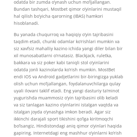
odatda bir zumda o’ynash uchun mo’ljallangan.
Bundan tashqari, Mostbet qimor o’yinlarini mustaqil
hal qilish bo’yicha qarorning (IBAS) hamkori
hisoblanadi.
Bu yanada chuqurroq va haqiqiy o’yin tajribasini
taqdim etadi, chunki odamlar ko’rishlari mumkin va
siz xavfsiz mahalliy kazino ichida yangi diler bilan bir
xil munosabatlarni o’rnatasiz. Blackjack, ruletka,
bakkara va siz poker kabi taniqli stol o’yinlarini
odatda jonli kazinolarda ko’rish mumkin. MostBet
endi IOS va Android gadjetlarini bir-biringizga yuklab
olish uchun mo’ljallangan, foydalanuvchilarga qulay
uyali ilovani taklif etadi. Eng yangi dasturiy ta’minot
yugurishda muammosiz o’yin tajribasini olib keladi
va siz tanlagan kazino o’yinlarini istalgan vaqtda va
istalgan joyda o’ynashga imkon beradi. Agar siz
ikkinchi darajali sport tikishini qo’lga kiritmoqchi
bo’lsangiz, Hindistondagi aniq qimor o’yinlari haqida
gapiring. Internetdagi eng mashhur o’yinlarni ko’rish