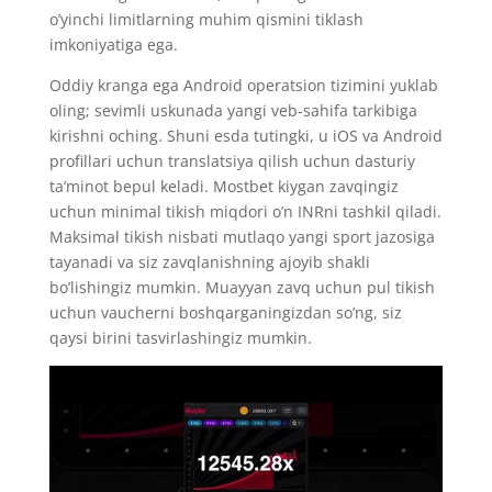
o’yinchi limitlarning muhim qismini tiklash
imkoniyatiga ega.
Oddiy kranga ega Android operatsion tizimini yuklab
oling; sevimli uskunada yangi veb-sahifa tarkibiga
kirishni oching. Shuni esda tutingki, u iOS va Android
profillari uchun translatsiya qilish uchun dasturiy
ta’minot bepul keladi. Mostbet kiygan zavqingiz
uchun minimal tikish miqdori o’n INRni tashkil qiladi.
Maksimal tikish nisbati mutlaqo yangi sport jazosiga
tayanadi va siz zavqlanishning ajoyib shakli
bo’lishingiz mumkin. Muayyan zavq uchun pul tikish
uchun vaucherni boshqarganingizdan so’ng, siz
qaysi birini tasvirlashingiz mumkin.