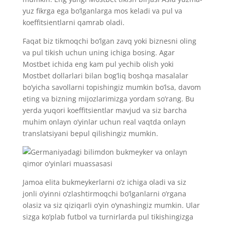
yuz fikrga ega bo’lganlarga mos keladi va pul va
koeffitsientlarni qamrab oladi.
Faqat biz tikmoqchi bo’lgan zavq yoki biznesni oling
va pul tikish uchun uning ichiga bosing. Agar
Mostbet ichida eng kam pul yechib olish yoki
Mostbet dollarlari bilan bog’liq boshqa masalalar
bo’yicha savollarni topishingiz mumkin bo’lsa, davom
eting va bizning mijozlarimizga yordam so’rang. Bu
yerda yuqori koeffitsientlar mavjud va siz barcha
muhim onlayn o’yinlar uchun real vaqtda onlayn
translatsiyani bepul qilishingiz mumkin.
Jamoa elita bukmeykerlarni o’z ichiga oladi va siz
jonli o’yinni o’zlashtirmoqchi bo’lganlarni o’rgana
olasiz va siz qiziqarli o’yin o’ynashingiz mumkin. Ular
sizga ko’plab futbol va turnirlarda pul tikishingizga