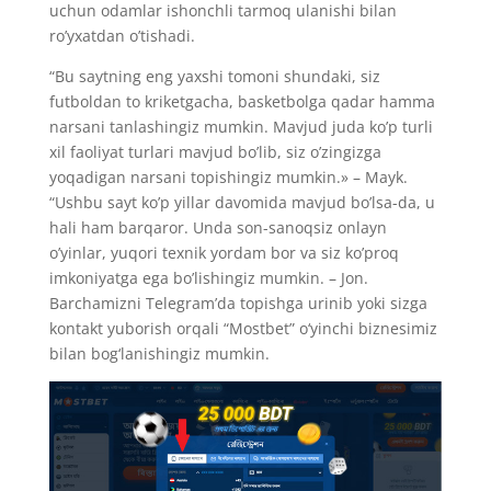
uchun odamlar ishonchli tarmoq ulanishi bilan
ro’yxatdan o’tishadi.
“Bu saytning eng yaxshi tomoni shundaki, siz
futboldan to kriketgacha, basketbolga qadar hamma
narsani tanlashingiz mumkin. Mavjud juda ko’p turli
xil faoliyat turlari mavjud bo’lib, siz o’zingizga
yoqadigan narsani topishingiz mumkin.» – Mayk.
“Ushbu sayt ko’p yillar davomida mavjud bo’lsa-da, u
hali ham barqaror. Unda son-sanoqsiz onlayn
o’yinlar, yuqori texnik yordam bor va siz ko’proq
imkoniyatga ega bo’lishingiz mumkin. – Jon.
Barchamizni Telegram’da topishga urinib yoki sizga
kontakt yuborish orqali “Mostbet” o‘yinchi biznesimiz
bilan bog‘lanishingiz mumkin.