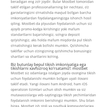
beradigan eng zo’r joydir. Bular Mostbet tomonidan
taklif etilgan professionallarning bir nechtasi, o’z
garovlaringizni o’rnatishda mavjud bo’lgan barcha
imkoniyatlardan foydalanganingizga ishonch hosil
qiling. Mostbet-da plyusdan foydalanish uchun siz
ajoyib promo-kodga kirishingiz yoki ma’lum
standartlarni bajarishingiz, so’ngra depozit
qo’yishingiz, aks holda ma’lum miqdorda pul tikish
o’rnatishingiz kerak bo’lishi mumkin. Qo’shimcha
takliflar uchun o’zingizning qo’shimcha bonusingiz
shartlari va shartlarini ko’ring.
Biz butunlay bepul tikish imkoniyatiga ega
tikishlarni xavfsizroq ko’rsatamiz!: mostbet
Mostbet siz odamlarga istalgan joyda osongina tikish
uchun foydalanishi mumkin bo’lgan uyali ilovani
taklif etadi. Yangi ilovani ham Android, ham iOS
operatsion tizimlari uchun olish mumkin va siz
mutaxassislarga veb-saytingizga tikish yechimlaridan
foydalanish imkonini berishingiz mumkin. Shu bilan
birga, Mostbet ish stoli va noutbuk kompyuterlariga