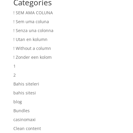
Categories
! SEM AMA COLUNA
! Sem uma coluna
! Senza una colonna
! Utan en kolumn
! Without a column
! Zonder een kolom
1
2
Bahis siteleri
bahis sitesi
blog
Bundles
casinomaxi
Clean content