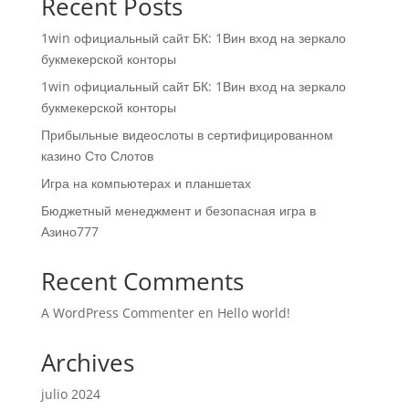
Recent Posts
1win официальный сайт БК: 1Вин вход на зеркало
букмекерской конторы
1win официальный сайт БК: 1Вин вход на зеркало
букмекерской конторы
Прибыльные видеослоты в сертифицированном
казино Сто Слотов
Игра на компьютерах и планшетах
Бюджетный менеджмент и безопасная игра в
Азино777
Recent Comments
A WordPress Commenter
en
Hello world!
Archives
julio 2024