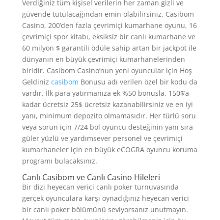
Verdiğiniz tüm kişisel verilerin her zaman gizli ve
güvende tutulacağından emin olabilirsiniz. Casibom
Casino, 200’den fazla çevrimiçi kumarhane oyunu, 16
çevrimiçi spor kitabı, eksiksiz bir canlı kumarhane ve
60 milyon $ garantili ödüle sahip artan bir jackpot ile
dünyanın en büyük çevrimiçi kumarhanelerinden
biridir. Casibom Casino’nun yeni oyuncular için Hoş
Geldiniz
casibom
Bonusu adı verilen özel bir kodu da
vardır. İlk para yatırmanıza ek %50 bonusla, 150$’a
kadar ücretsiz 25$ ücretsiz kazanabilirsiniz ve en iyi
yanı, minimum depozito olmamasıdır. Her türlü soru
veya sorun için 7/24 bol oyuncu desteğinin yanı sıra
güler yüzlü ve yardımsever personel ve çevrimiçi
kumarhaneler için en büyük eCOGRA oyuncu koruma
programı bulacaksınız.
Canlı Casibom ve Canlı Casino Hileleri
Bir dizi heyecan verici canlı poker turnuvasında
gerçek oyunculara karşı oynadığınız heyecan verici
bir canlı poker bölümünü seviyorsanız unutmayın.