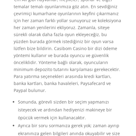
temalar temalı oyunlarımıza göz atın. En sevdiğiniz
çevrimiçi kumarhane oyunlarının keyfini çıkarmanız
için her zaman farklı yollar sunuyoruz ve koleksiyona
her zaman yenilerini ekliyoruz. Zamanla, siteye
sürekli olarak daha fazla oyun ekleyeceğiz, bu
yüzden burada görmek istediğiniz bir oyun varsa
lütfen bize bildirin. Casibom Casino bir dizi ödeme
yöntemi kullanır ve burada oyuncu ve güvenlik
önceliklidir. Yönteme bağlı olarak, oyuncuların
minimum depozito tutarını karşılaması gerekecektir.
Para yatırma seçenekleri arasında kredi kartları,
banka kartları, banka havaleleri, Paysafecard ve
Paypal bulunur.
Sonunda, görevli sizden bir seçim yapmanızı
isteyecek ve ardından hediyenizi makineye bir
öpücük vermek için kullanacaktır.
Ayrıca bir soru sormanıza gerek yok; zaman ayırıp
ekranınıza gelen bilgileri anında okuyabilir ve size