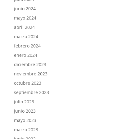
junio 2024
mayo 2024
abril 2024
marzo 2024
febrero 2024
enero 2024
diciembre 2023
noviembre 2023
octubre 2023
septiembre 2023
julio 2023
junio 2023
mayo 2023
marzo 2023
junio 2022