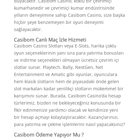
duyacaktır. Casibom Casino, köklü bir çevrimiçi
kumarhanedir ve çevrimiçi kumar endüstrisinde
yılların deneyimine sahip Casibom Casino, size başka
hiçbir şeye benzemeyen bir oyun deneyimi
sağlayacaktır.
Casibom Canlı Maç İzle Hizmeti
Casibom Casino Slotları veya E-Slots, harika çoklu
oyun seçeneklerinin yanı sıra para yatırma bonusları
ve indirme seçenekleri olmayan ücretsiz çevrim içi
slotlar sunar. Playtech, Bally, NextGen, Net
Entertainment ve Amatic gibi oyunlar, oyunculara
hem klasik slotların hem de piyasadaki önde gelen
slot markaları kadar yenilikçi slotların mükemmel bir
karışımını sunar. Burada, Casibom Casino’da hesap
türlerimiz, bizden ne bekleyeceğiniz konusunda bir
fikir edinmenize yardımcı olacak ve kendinize yeni
bir hesap açmayı kolaylaştıracaktır. Kazançlarınızı,
para yatırma ve çekme işlemlerini nasıl yapacaksınız?
Casibom Ödeme Yapıyor Mu ?