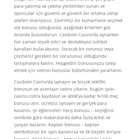
para yatırma ve çekme yöntemleri sunan ve
oyuncular için güvenli ve güvenli bir ortama sahip
siteleri öneriyoruz. Çevrimiçi bir kumarhane seçmek
söz konusu olduğunda, aşağıdaki kriterleri göz
önünde bulundurun: Casibom Casino’da oynarken
her zaman teşvik edici ve destekleyici sohbet
kanalları bulacaksınız. Soracak bir sorunuz veya
çözmeniz gereken bir sorununuz olduğunda
tartışmalara katılın. Hoşgeldin bonusunuzu talep
etmek için sitenin bonuslar bölümünden yararlanın.
Casibom Casino’da oynayın ve birçok teklifin,
bonusun ve avantajın tadını çıkarın, bugün spin-
casino.com’a kaydolun ve 400€’ya kadar %100 maç
bonusu alın, ücretsiz oynayın ve gerçek para
kazanın, iyi eğlenceler! Yarış bonusu – seçtiğiniz
sembole göre makaralarda daha fazla kredi ve
çarpan kazanın. Kaptan bonusu – kaptan
sembolünüz bir spin kazanırsa ve ilk beşten biriyse
kazanır. Alien bonusu – bonus turundaki uzaylı