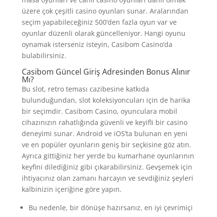
üzere çok çeşitli casino oyunları sunar. Aralarından
seçim yapabileceğiniz 500’den fazla oyun var ve
oyunlar düzenli olarak güncelleniyor. Hangi oyunu
oynamak isterseniz isteyin, Casibom Casino’da
bulabilirsiniz.
Casibom Güncel Giriş Adresinden Bonus Alınır
Mı?
Bu slot, retro teması cazibesine katkıda
bulunduğundan, slot koleksiyoncuları için de harika
bir seçimdir. Casibom Casino, oyunculara mobil
cihazınızın rahatlığında güvenli ve keyifli bir casino
deneyimi sunar. Android ve iOS’ta bulunan en yeni
ve en popüler oyunların geniş bir seçkisine göz atın.
Ayrıca gittiğiniz her yerde bu kumarhane oyunlarının
keyfini dilediğiniz gibi çıkarabilirsiniz. Gevşemek için
ihtiyacınız olan zamanı harcayın ve sevdiğiniz şeyleri
kalbinizin içeriğine göre yapın.
Bu nedenle, bir dönüşe hazırsanız, en iyi çevrimiçi