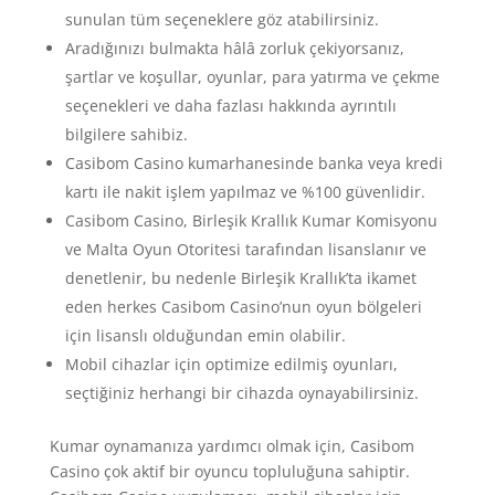
sunulan tüm seçeneklere göz atabilirsiniz.
Aradığınızı bulmakta hâlâ zorluk çekiyorsanız,
şartlar ve koşullar, oyunlar, para yatırma ve çekme
seçenekleri ve daha fazlası hakkında ayrıntılı
bilgilere sahibiz.
Casibom Casino kumarhanesinde banka veya kredi
kartı ile nakit işlem yapılmaz ve %100 güvenlidir.
Casibom Casino, Birleşik Krallık Kumar Komisyonu
ve Malta Oyun Otoritesi tarafından lisanslanır ve
denetlenir, bu nedenle Birleşik Krallık’ta ikamet
eden herkes Casibom Casino’nun oyun bölgeleri
için lisanslı olduğundan emin olabilir.
Mobil cihazlar için optimize edilmiş oyunları,
seçtiğiniz herhangi bir cihazda oynayabilirsiniz.
Kumar oynamanıza yardımcı olmak için, Casibom
Casino çok aktif bir oyuncu topluluğuna sahiptir.