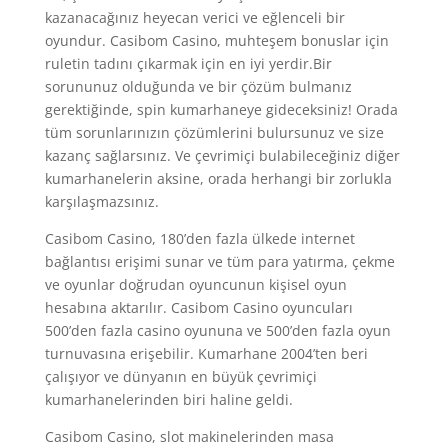
kazanacağınız heyecan verici ve eğlenceli bir
oyundur. Casibom Casino, muhteşem bonuslar için
ruletin tadını çıkarmak için en iyi yerdir.Bir
sorununuz olduğunda ve bir çözüm bulmanız
gerektiğinde, spin kumarhaneye gideceksiniz! Orada
tüm sorunlarınızın çözümlerini bulursunuz ve size
kazanç sağlarsınız. Ve çevrimiçi bulabileceğiniz diğer
kumarhanelerin aksine, orada herhangi bir zorlukla
karşılaşmazsınız.
Casibom Casino, 180’den fazla ülkede internet
bağlantısı erişimi sunar ve tüm para yatırma, çekme
ve oyunlar doğrudan oyuncunun kişisel oyun
hesabına aktarılır. Casibom Casino oyuncuları
500’den fazla casino oyununa ve 500’den fazla oyun
turnuvasına erişebilir. Kumarhane 2004’ten beri
çalışıyor ve dünyanın en büyük çevrimiçi
kumarhanelerinden biri haline geldi.
Casibom Casino, slot makinelerinden masa