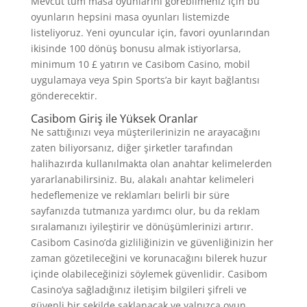
Mevcut tüm masa oyunlarını görebilmeniz için bu
oyunların hepsini masa oyunları listemizde
listeliyoruz. Yeni oyuncular için, favori oyunlarından
ikisinde 100 dönüş bonusu almak istiyorlarsa,
minimum 10 £ yatırın ve Casibom Casino, mobil
uygulamaya veya Spin Sports’a bir kayıt bağlantısı
gönderecektir.
Casibom Giriş ile Yüksek Oranlar
Ne sattığınızı veya müşterilerinizin ne arayacağını
zaten biliyorsanız, diğer şirketler tarafından
halihazırda kullanılmakta olan anahtar kelimelerden
yararlanabilirsiniz. Bu, alakalı anahtar kelimeleri
hedeflemenize ve reklamları belirli bir süre
sayfanızda tutmanıza yardımcı olur, bu da reklam
sıralamanızı iyileştirir ve dönüşümlerinizi artırır.
Casibom Casino’da gizliliğinizin ve güvenliğinizin her
zaman gözetileceğini ve korunacağını bilerek huzur
içinde olabileceğinizi söylemek güvenlidir. Casibom
Casino’ya sağladığınız iletişim bilgileri şifreli ve
güvenli bir şekilde saklanacak ve yalnızca oyun