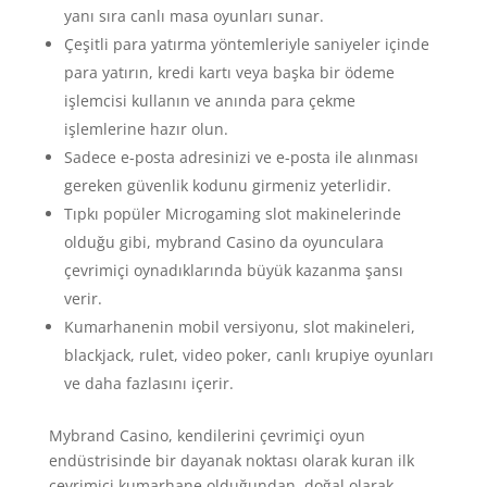
yanı sıra canlı masa oyunları sunar.
Çeşitli para yatırma yöntemleriyle saniyeler içinde
para yatırın, kredi kartı veya başka bir ödeme
işlemcisi kullanın ve anında para çekme
işlemlerine hazır olun.
Sadece e-posta adresinizi ve e-posta ile alınması
gereken güvenlik kodunu girmeniz yeterlidir.
Tıpkı popüler Microgaming slot makinelerinde
olduğu gibi, mybrand Casino da oyunculara
çevrimiçi oynadıklarında büyük kazanma şansı
verir.
Kumarhanenin mobil versiyonu, slot makineleri,
blackjack, rulet, video poker, canlı krupiye oyunları
ve daha fazlasını içerir.
Mybrand Casino, kendilerini çevrimiçi oyun
endüstrisinde bir dayanak noktası olarak kuran ilk
çevrimiçi kumarhane olduğundan, doğal olarak