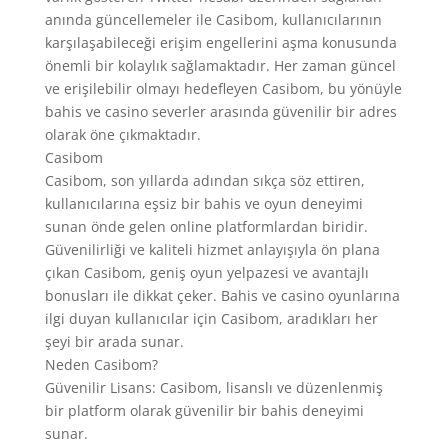
anında güncellemeler ile Casibom, kullanıcılarının
karşılaşabileceği erişim engellerini aşma konusunda
önemli bir kolaylık sağlamaktadır. Her zaman güncel
ve erişilebilir olmayı hedefleyen Casibom, bu yönüyle
bahis ve casino severler arasında güvenilir bir adres
olarak öne çıkmaktadır.
Casibom
Casibom, son yıllarda adından sıkça söz ettiren,
kullanıcılarına eşsiz bir bahis ve oyun deneyimi
sunan önde gelen online platformlardan biridir.
Güvenilirliği ve kaliteli hizmet anlayışıyla ön plana
çıkan Casibom, geniş oyun yelpazesi ve avantajlı
bonusları ile dikkat çeker. Bahis ve casino oyunlarına
ilgi duyan kullanıcılar için Casibom, aradıkları her
şeyi bir arada sunar.
Neden Casibom?
Güvenilir Lisans: Casibom, lisanslı ve düzenlenmiş
bir platform olarak güvenilir bir bahis deneyimi
sunar.