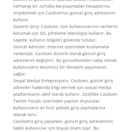
herhangi bir zorlukla karşılaşmadan hesaplarına
erişebilmek için Casibom’un güncel giriş adreslerini
kullanır.
Güvenli Giriş: Casibom, tüm kullanıcılarının verilerini
korumak için SSL şifreleme teknolojisi kullanır. Bu
sayede, kullanıcı bilgileri güvende tutulur.
Güncel Adresler: İnternet üzerindeki kısıtlamalar
nedeniyle, Casibom düzenli olarak güncel giriş
adreslerini değiştirir. Bu güncellemeleri takip etmek,
kullanıcıların kesintisiz bir deneyim yaşamasını
sağlar.
Sosyal Medya Entegrasyonu: Casibom, güncel giriş
adresleri hakkında bilgi vermek için sosyal medya
platformlarını aktif olarak kullanır. Özellikle Casibom
Twitter hesabı üzerinden yapılan duyurular,
kullanıcıların en hızlı şekilde giriş yapmalarına
olanak tanır.
Casibom’a giriş yaparken, güncel giriş adreslerinin
takibi kullanıcılar için büyük önem taşır. Bu