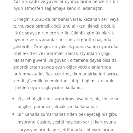
Casino, sadık ve güvenilir oyuncularına benzersiz bir
oyun atmosferi sağlamaya kendini adamıştır.
Örneğin, CS:GO’da bir bahis varsa, kazanan seri veya
turnuvada birincilik ödülünü alırken, ikincilik ödülü
ilk üç sıraya girenlere verilir. Etkinlik günlük olarak
oynanır ve kazananlar bir sonraki günün başında
gösterilir. Örneğin, en yüksek puana sahip oyuncular
özel teklifler ve indirimler alacak. Oyunların çoğu
Malta’nın güvenli ve güvenli ortamına dayalı olsa da,
giderek artan sayıda oyun diğer yetki alanlarında
bulunmaktadır. Bazı çevrimiçi kumar şirketleri ayrıca,
kendi güvenlik önlemlerine sahip, bağımsız olarak
işletilen oyun sağlayıcıları kullanır.
Kişisel bilgileriniz sızdırılmış olsa bile, hiç kimse bu
bilgileri paranızı çalmak için kullanamaz.
Bir Kanada kumarhanesinden bekleyeceğiniz gibi,
mybrand Casino, çeşitli heyecan verici kart oyunu
varyasyonlarında gerçek Kanada slot oyunlarının