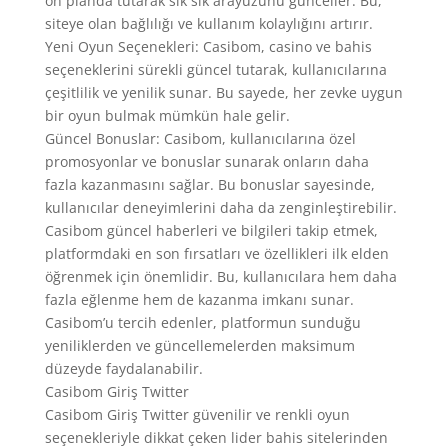
ön planda tutarak sık sık arayüzünü günceller. Bu,
siteye olan bağlılığı ve kullanım kolaylığını artırır.
Yeni Oyun Seçenekleri: Casibom, casino ve bahis
seçeneklerini sürekli güncel tutarak, kullanıcılarına
çeşitlilik ve yenilik sunar. Bu sayede, her zevke uygun
bir oyun bulmak mümkün hale gelir.
Güncel Bonuslar: Casibom, kullanıcılarına özel
promosyonlar ve bonuslar sunarak onların daha
fazla kazanmasını sağlar. Bu bonuslar sayesinde,
kullanıcılar deneyimlerini daha da zenginleştirebilir.
Casibom güncel haberleri ve bilgileri takip etmek,
platformdaki en son fırsatları ve özellikleri ilk elden
öğrenmek için önemlidir. Bu, kullanıcılara hem daha
fazla eğlenme hem de kazanma imkanı sunar.
Casibom’u tercih edenler, platformun sunduğu
yeniliklerden ve güncellemelerden maksimum
düzeyde faydalanabilir.
Casibom Giriş Twitter
Casibom Giriş Twitter güvenilir ve renkli oyun
seçenekleriyle dikkat çeken lider bahis sitelerinden