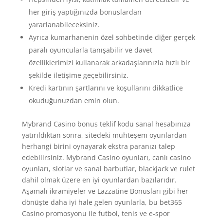
her giriş yaptığınızda bonuslardan
yararlanabileceksiniz.
Ayrıca kumarhanenin özel sohbetinde diğer gerçek
paralı oyuncularla tanışabilir ve davet
özelliklerimizi kullanarak arkadaşlarınızla hızlı bir
şekilde iletişime geçebilirsiniz.
Kredi kartının şartlarını ve koşullarını dikkatlice
okuduğunuzdan emin olun.
Mybrand Casino bonus teklif kodu sanal hesabınıza
yatırıldıktan sonra, sitedeki muhteşem oyunlardan
herhangi birini oynayarak ekstra paranızı talep
edebilirsiniz. Mybrand Casino oyunları, canlı casino
oyunları, slotlar ve sanal barbutlar, blackjack ve rulet
dahil olmak üzere en iyi oyunlardan bazılarıdır.
Aşamalı ikramiyeler ve Lazzatine Bonusları gibi her
dönüşte daha iyi hale gelen oyunlarla, bu bet365
Casino promosyonu ile futbol, tenis ve e-spor