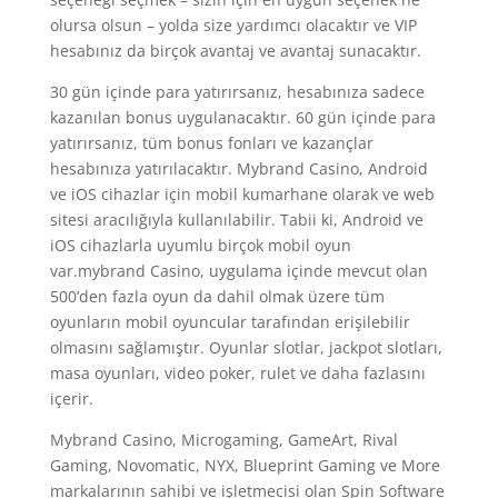
olursa olsun – yolda size yardımcı olacaktır ve VIP
hesabınız da birçok avantaj ve avantaj sunacaktır.
30 gün içinde para yatırırsanız, hesabınıza sadece
kazanılan bonus uygulanacaktır. 60 gün içinde para
yatırırsanız, tüm bonus fonları ve kazançlar
hesabınıza yatırılacaktır. Mybrand Casino, Android
ve iOS cihazlar için mobil kumarhane olarak ve web
sitesi aracılığıyla kullanılabilir. Tabii ki, Android ve
iOS cihazlarla uyumlu birçok mobil oyun
var.mybrand Casino, uygulama içinde mevcut olan
500’den fazla oyun da dahil olmak üzere tüm
oyunların mobil oyuncular tarafından erişilebilir
olmasını sağlamıştır. Oyunlar slotlar, jackpot slotları,
masa oyunları, video poker, rulet ve daha fazlasını
içerir.
Mybrand Casino, Microgaming, GameArt, Rival
Gaming, Novomatic, NYX, Blueprint Gaming ve More
markalarının sahibi ve işletmecisi olan Spin Software