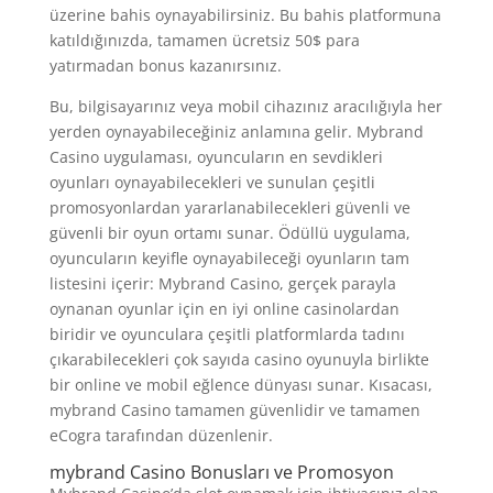
üzerine bahis oynayabilirsiniz. Bu bahis platformuna
katıldığınızda, tamamen ücretsiz 50$ para
yatırmadan bonus kazanırsınız.
Bu, bilgisayarınız veya mobil cihazınız aracılığıyla her
yerden oynayabileceğiniz anlamına gelir. Mybrand
Casino uygulaması, oyuncuların en sevdikleri
oyunları oynayabilecekleri ve sunulan çeşitli
promosyonlardan yararlanabilecekleri güvenli ve
güvenli bir oyun ortamı sunar. Ödüllü uygulama,
oyuncuların keyifle oynayabileceği oyunların tam
listesini içerir: Mybrand Casino, gerçek parayla
oynanan oyunlar için en iyi online casinolardan
biridir ve oyunculara çeşitli platformlarda tadını
çıkarabilecekleri çok sayıda casino oyunuyla birlikte
bir online ve mobil eğlence dünyası sunar. Kısacası,
mybrand Casino tamamen güvenlidir ve tamamen
eCogra tarafından düzenlenir.
mybrand Casino Bonusları ve Promosyon