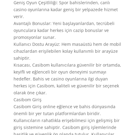
Geniş Oyun Çeşitliliği: Spor bahislerinden, canlı
casino oyunlarına kadar geniş bir yelpazede hizmet
verir.
Avantajlı Bonuslar: Yeni başlayanlardan, tecrübeli
oyunculara kadar herkes için cazip bonuslar ve
promosyonlar sunar.
Kullanıcı Dostu Arayüz: Hem masaüstü hem de mobil
cihazlardan erişilebilen kolay kullanımlı bir arayüze
sahiptir.
Kısacası, Casibom kullanıcılara güvenilir bir ortamda,
keyifli ve eğlenceli bir oyun deneyimi sunmayı
hedefler. Bahis ve casino oyunlarına ilgi duyan
herkes için Casibom, kaliteli ve güvenilir bir seçenek
olarak öne çıkar.
Casibom Giriş
Casibom Giriş online eğlence ve bahis dünyasında
önemli bir yer tutan platformlardan biridir.
Kullanıcıların rahatlıkla erişebilmesi için gelişmiş bir
giriş sistemine sahiptir. Casibom giriş işlemlerinde
basitlik ve güvenlik ön planda tutulur. Kullanıcılar,