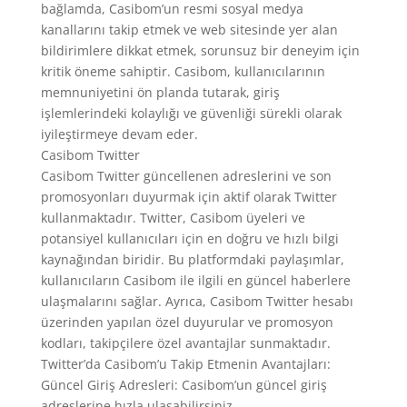
bağlamda, Casibom’un resmi sosyal medya
kanallarını takip etmek ve web sitesinde yer alan
bildirimlere dikkat etmek, sorunsuz bir deneyim için
kritik öneme sahiptir. Casibom, kullanıcılarının
memnuniyetini ön planda tutarak, giriş
işlemlerindeki kolaylığı ve güvenliği sürekli olarak
iyileştirmeye devam eder.
Casibom Twitter
Casibom Twitter güncellenen adreslerini ve son
promosyonları duyurmak için aktif olarak Twitter
kullanmaktadır. Twitter, Casibom üyeleri ve
potansiyel kullanıcıları için en doğru ve hızlı bilgi
kaynağından biridir. Bu platformdaki paylaşımlar,
kullanıcıların Casibom ile ilgili en güncel haberlere
ulaşmalarını sağlar. Ayrıca, Casibom Twitter hesabı
üzerinden yapılan özel duyurular ve promosyon
kodları, takipçilere özel avantajlar sunmaktadır.
Twitter’da Casibom’u Takip Etmenin Avantajları:
Güncel Giriş Adresleri: Casibom’un güncel giriş
adreslerine hızla ulaşabilirsiniz.