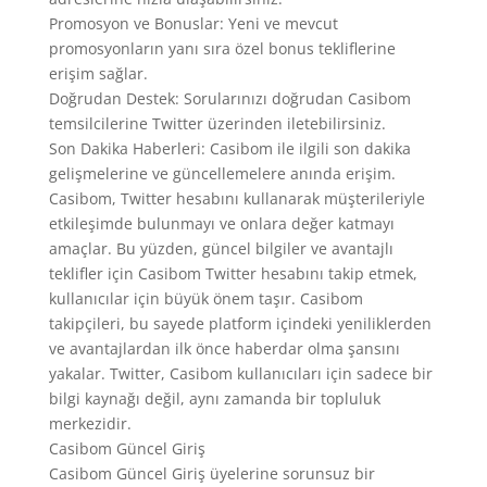
Promosyon ve Bonuslar: Yeni ve mevcut
promosyonların yanı sıra özel bonus tekliflerine
erişim sağlar.
Doğrudan Destek: Sorularınızı doğrudan Casibom
temsilcilerine Twitter üzerinden iletebilirsiniz.
Son Dakika Haberleri: Casibom ile ilgili son dakika
gelişmelerine ve güncellemelere anında erişim.
Casibom, Twitter hesabını kullanarak müşterileriyle
etkileşimde bulunmayı ve onlara değer katmayı
amaçlar. Bu yüzden, güncel bilgiler ve avantajlı
teklifler için Casibom Twitter hesabını takip etmek,
kullanıcılar için büyük önem taşır. Casibom
takipçileri, bu sayede platform içindeki yeniliklerden
ve avantajlardan ilk önce haberdar olma şansını
yakalar. Twitter, Casibom kullanıcıları için sadece bir
bilgi kaynağı değil, aynı zamanda bir topluluk
merkezidir.
Casibom Güncel Giriş
Casibom Güncel Giriş üyelerine sorunsuz bir