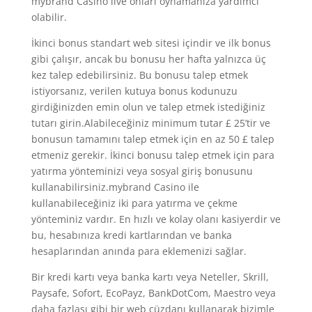
mybrand Casino live onları oynamanıza yardımcı
olabilir.
İkinci bonus standart web sitesi içindir ve ilk bonus
gibi çalışır, ancak bu bonusu her hafta yalnızca üç
kez talep edebilirsiniz. Bu bonusu talep etmek
istiyorsanız, verilen kutuya bonus kodunuzu
girdiğinizden emin olun ve talep etmek istediğiniz
tutarı girin.Alabileceğiniz minimum tutar £ 25’tir ve
bonusun tamamını talep etmek için en az 50 £ talep
etmeniz gerekir. İkinci bonusu talep etmek için para
yatırma yönteminizi veya sosyal giriş bonusunu
kullanabilirsiniz.mybrand Casino ile
kullanabileceğiniz iki para yatırma ve çekme
yönteminiz vardır. En hızlı ve kolay olanı kasiyerdir ve
bu, hesabınıza kredi kartlarından ve banka
hesaplarından anında para eklemenizi sağlar.
Bir kredi kartı veya banka kartı veya Neteller, Skrill,
Paysafe, Sofort, EcoPayz, BankDotCom, Maestro veya
daha fazlası gibi bir web cüzdanı kullanarak bizimle