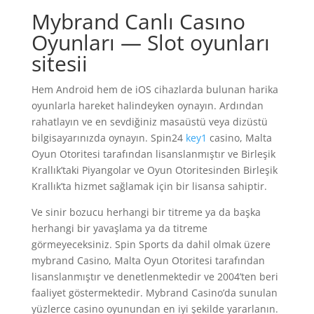
Mybrand Canlı Casıno
Oyunları — Slot oyunları
sitesii
Hem Android hem de iOS cihazlarda bulunan harika
oyunlarla hareket halindeyken oynayın. Ardından
rahatlayın ve en sevdiğiniz masaüstü veya dizüstü
bilgisayarınızda oynayın. Spin24
key1
casino, Malta
Oyun Otoritesi tarafından lisanslanmıştır ve Birleşik
Krallık’taki Piyangolar ve Oyun Otoritesinden Birleşik
Krallık’ta hizmet sağlamak için bir lisansa sahiptir.
Ve sinir bozucu herhangi bir titreme ya da başka
herhangi bir yavaşlama ya da titreme
görmeyeceksiniz. Spin Sports da dahil olmak üzere
mybrand Casino, Malta Oyun Otoritesi tarafından
lisanslanmıştır ve denetlenmektedir ve 2004’ten beri
faaliyet göstermektedir. Mybrand Casino’da sunulan
yüzlerce casino oyunundan en iyi şekilde yararlanın.