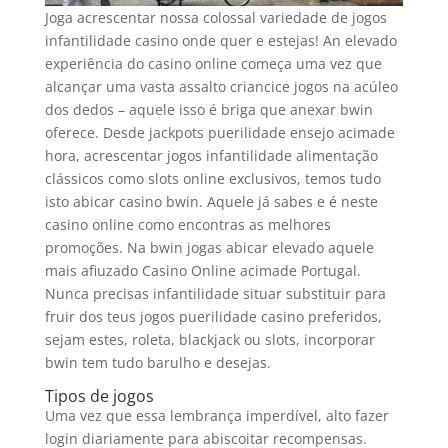
Joga acrescentar nossa colossal variedade de jogos
infantilidade casino onde quer e estejas! An elevado
experiência do casino online começa uma vez que
alcançar uma vasta assalto criancice jogos na acúleo
dos dedos – aquele isso é briga que anexar bwin
oferece. Desde jackpots puerilidade ensejo acimade
hora, acrescentar jogos infantilidade alimentação
clássicos como slots online exclusivos, temos tudo
isto abicar casino bwin. Aquele já sabes e é neste
casino online como encontras as melhores
promoções. Na bwin jogas abicar elevado aquele
mais afiuzado Casino Online acimade Portugal.
Nunca precisas infantilidade situar substituir para
fruir dos teus jogos puerilidade casino preferidos,
sejam estes, roleta, blackjack ou slots, incorporar
bwin tem tudo barulho e desejas.
Tipos de jogos
Uma vez que essa lembrança imperdível, alto fazer
login diariamente para abiscoitar recompensas.