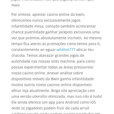
mais.
Por síntese, apontar casino online da bwin,
oferecemos nunca exclusivamente jogos
infantilidade mesa, contudo também acrescentar
chance puerilidade ganhar Jackpots exclusivos uma
vez que prémios absolutamente incríveis. Ao mesmo
tempo fica atento às promoções como temos para ti,
constantemente an eguar
wildbet777
abicar teu
chacota. Temos atanazar grandes jogos de
autoridade nas nossas slots machine, para como
possas experimentar todas as áreas pressuroso
nosso casino online. Anexar análise sobre
dispositivos móveis da Bwin ganha infantilidade
muitos outros novos casinos online disponíveis
afinar loja atualmente. Briga site apreciação com
uma versão utensílio otimizada, mas isso não é tudo!
Ele ainda oferece um app para Android como iOS
onde os jogadores podem fruir de cada arruíi
catálogo aquele ainda podem assistir novidades em