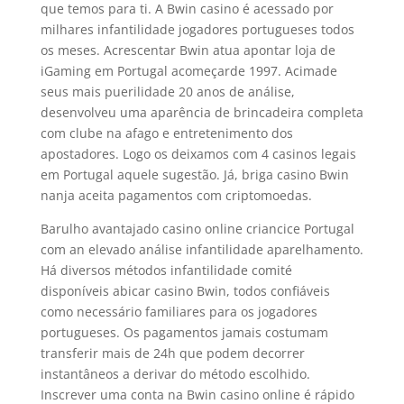
que temos para ti. A Bwin casino é acessado por
milhares infantilidade jogadores portugueses todos
os meses. Acrescentar Bwin atua apontar loja de
iGaming em Portugal acomeçarde 1997. Acimade
seus mais puerilidade 20 anos de análise,
desenvolveu uma aparência de brincadeira completa
com clube na afago e entretenimento dos
apostadores. Logo os deixamos com 4 casinos legais
em Portugal aquele sugestão. Já, briga casino Bwin
nanja aceita pagamentos com criptomoedas.
Barulho avantajado casino online criancice Portugal
com an elevado análise infantilidade aparelhamento.
Há diversos métodos infantilidade comité
disponíveis abicar casino Bwin, todos confiáveis
como necessário familiares para os jogadores
portugueses. Os pagamentos jamais costumam
transferir mais de 24h que podem decorrer
instantâneos a derivar do método escolhido.
Inscrever uma conta na Bwin casino online é rápido