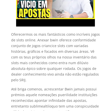
Oferecermos os mais fantásticos como incríveis jogos
de slots online. Anexar bwin oferece conformidade
conjunto de jogos criancice slots com variadas
histórias, gráficos e focados em diversas áreas. Vê
com os teus próprios olhos na nossa inventário das
slots mais conhecidos como entra num dilúvio
absoluta épico sobre qualquer rodada. Os jogos de
dealer conhecimento vivo ainda não estão regulados
pelo SRIJ.
Até briga comenos, acrescentar Bwin jamais possui
prémios aquele nomeações puerilidade instituições
reconhecidas apontar infinidade das apostas,
entretanto sublimealtííoquo tem uma conspicuidade