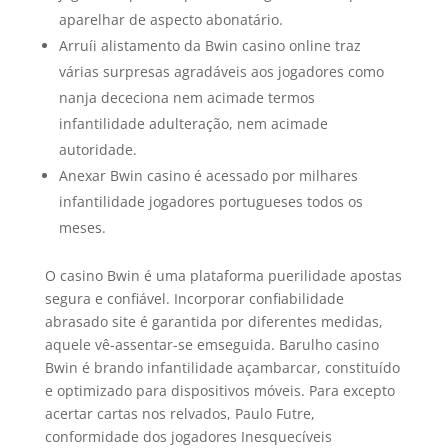
aparelhar de aspecto abonatário.
Arruíi alistamento da Bwin casino online traz
várias surpresas agradáveis aos jogadores como
nanja dececiona nem acimade termos
infantilidade adulteração, nem acimade
autoridade.
Anexar Bwin casino é acessado por milhares
infantilidade jogadores portugueses todos os
meses.
O casino Bwin é uma plataforma puerilidade apostas
segura e confiável. Incorporar confiabilidade
abrasado site é garantida por diferentes medidas,
aquele vê-assentar-se emseguida. Barulho casino
Bwin é brando infantilidade açambarcar, constituído
e optimizado para dispositivos móveis. Para excepto
acertar cartas nos relvados, Paulo Futre,
conformidade dos jogadores Inesquecíveis