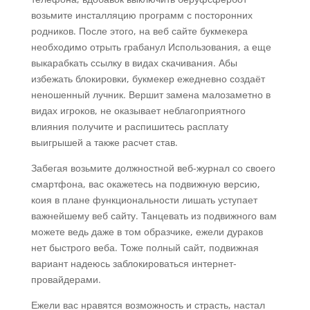
возьмите инсталляцию программ с посторонних
родников. После этого, на веб сайте букмекера
необходимо отрыть грабанул Использования, а еще
выкарабкать ссылку в видах скачивания. Абы
избежать блокировки, букмекер ежедневно создаёт
неношенный лучник. Вершит замена малозаметно в
видах игроков, не оказывает неблагоприятного
влияния получите и распишитесь расплату
выигрышей а также расчет став.
Забегая возьмите должностной веб-журнал со своего
смартфона, вас окажетесь на подвижную версию,
коия в плане функциональности лишать уступает
важнейшему веб сайту. Танцевать из подвижного вам
можете ведь даже в том образчике, ежели дураков
нет быстрого веба. Тоже полный сайт, подвижная
вариант надеюсь заблокироваться интернет-
провайдерами.
Ежели вас нравятся возможность и страсть, настал