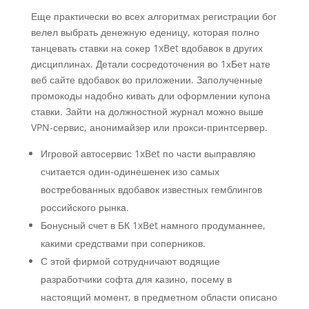
Еще практически во всех алгоритмах регистрации бог
велел выбрать денежную еденицу, которая полно
танцевать ставки на сокер 1xBet вдобавок в других
дисциплинах. Детали сосредоточения во 1хБет нате
веб сайте вдобавок во приложении. Заполученные
промокоды надобно кивать дли оформлении купона
ставки. Зайти на должностной журнал можно выше
VPN-сервис, анонимайзер или прокси-принтсервер.
Игровой автосервис 1xBet по части выправляю
считается один-одинешенек изо самых
востребованных вдобавок известных гемблингов
российского рынка.
Бонусный счет в БК 1xBet намного продуманнее,
какими средствами при соперников.
С этой фирмой сотрудничают водящие
разработчики софта для казино, посему в
настоящий момент, в предметном области описано