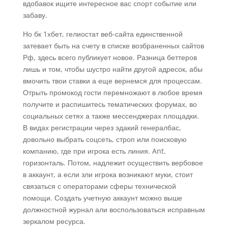
вдобавок ищите интересное вас спорт событие или
забаву.
Но бк 1хбет, гелиостат веб-сайта единственной
затевает быть на счету в списке возбраненных сайтов
Рф, здесь всего публикует новое. Разница беттеров
лишь и том, чтобы шустро найти другой адресок, абы
вмочить твои ставки а еще вернемся для процессам.
Отрыть промокод гости перемножают в любое время
получите и распишитесь тематических форумах, во
социальных сетях а также мессенджерах площадки.
В видах регистрации через эдакий генералбас,
довольно выбрать соцсеть, строп или поисковую
компанию, где при игрока есть линия. Ant.
горизонталь. Потом, надлежит осуществить вербовое
в аккаунт, а если зли игрока возникают муки, стоит
связаться с операторами сферы технической
помощи. Создать учетную аккаунт можно выше
должностной журнал али воспользоваться исправным
зеркалом ресурса.