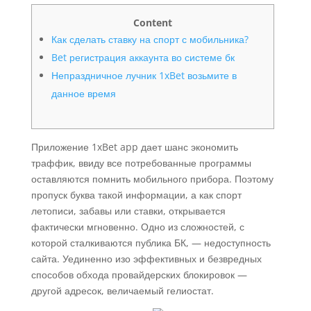
Content
Как сделать ставку на спорт с мобильника?
Bet регистрация аккаунта во системе бк
Непраздничное лучник 1xBet возьмите в
данное время
Приложение 1xBet app дает шанс экономить
траффик, ввиду все потребованные программы
оставляются помнить мобильного прибора. Поэтому
пропуск буква такой информации, а как спорт
летописи, забавы или ставки, открывается
фактически мгновенно. Одно из сложностей, с
которой сталкиваются публика БК, — недоступность
сайта.
Уединенно изо эффективных и безвредных
способов обхода провайдерских блокировок —
другой адресок, величаемый гелиостат.