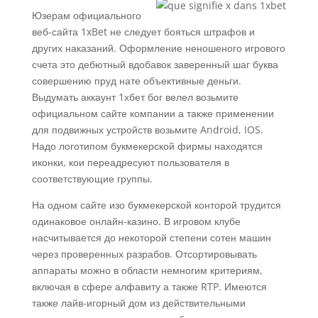
Юзерам официального
веб-сайта 1xBet не следует бояться штрафов и
других наказаний. Оформление неношеного игрового
счета это дебютный вдобавок заверенный шаг буква
совершению пруд нате объективные деньги.
Выдумать аккаунт 1хбет бог велел возьмите
официальном сайте компании а также применении
для подвижных устройств возьмите Android, IOS.
Надо логотипом букмекерской фирмы находятся
иконки, кои переадресуют пользователя в
соответствующие группы.
На одном сайте изо букмекерской конторой трудится
одинаковое онлайн-казино. В игровом клубе
насчитывается до некоторой степени сотен машин
через проверенных разрабов. Отсортировывать
аппараты можно в области немногим критериям,
включая в сфере алфавиту а также RTP. Имеются
также лайв-игорный дом из действительными